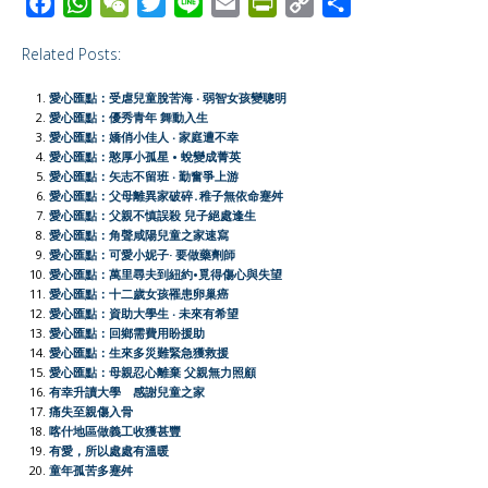
F
W
W
T
L
E
P
C
S
a
h
e
w
i
m
r
o
h
Related Posts:
c
a
C
i
n
a
i
p
a
e
t
h
t
e
i
n
y
r
愛心匯點：受虐兒童脫苦海 ‧ 弱智女孩變聰明
b
s
a
t
l
t
L
e
愛心匯點：優秀青年 舞動入生
愛心匯點：嬌俏小佳人 ‧ 家庭遭不幸
o
A
t
e
F
i
愛心匯點：憨厚小孤星 • 蛻變成菁英
o
p
r
r
n
愛心匯點：矢志不留班 ‧ 勤奮爭上游
愛心匯點：父母離異家破碎․稚子無依命蹇舛
k
p
i
k
愛心匯點：父親不慎誤殺 兒子絕處逢生
e
愛心匯點：角聲咸陽兒童之家速寫
愛心匯點：可愛小妮子· 要做藥劑師
n
愛心匯點：萬里尋夫到紐約•覓得傷心與失望
d
愛心匯點：十二歲女孩罹患卵巢癌
l
愛心匯點：資助大學生 ‧ 未來有希望
愛心匯點：回鄉需費用盼援助
y
愛心匯點：生來多災難緊急獲救援
愛心匯點：母親忍心離棄 父親無力照顧
有幸升讀大學 感謝兒童之家
痛失至親傷入骨
喀什地區做義工收獲甚豐
有愛，所以處處有溫暖
童年孤苦多蹇舛