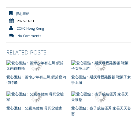
愛心匯點
2026-01-31
CCHC Hong Kong
No Comments
RELATED POSTS
愛心匯點：苦命少年有志氣 釵於奩內
愛心匯點：殘疾母親雖困頓 鞭策子女
待時飛
爭上游
愛心匯點：父親為贅婿 母死父離家
愛心匯點：孩子成績優秀 家長天天發
愁