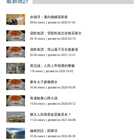
最新統計
余德淳：邁向婚姻迎新春
39.6k views
|
posted on 2020-01-02
湯飲食譜：雪梨乾南北杏無花果水
29.7k views
|
posted on 2023-02-15
湯飲食譜：淮山蓮子百合黨參湯
20.5k views
|
posted on 2021-12-21
黃志誠：人與上帝相遇的餐廳
17k views
|
posted on 2020-10-02
麥冬太子參藥膳水
16.9k views
|
posted on 2020-05-30
青邊鮑養心降火湯
15.5k views
|
posted on 2020-03-12
猶太人與基督徒是敵是友？
11.2k views
|
posted on 2021-04-08
編者的話：因著信
10.3k views
|
posted on 2022-09-30