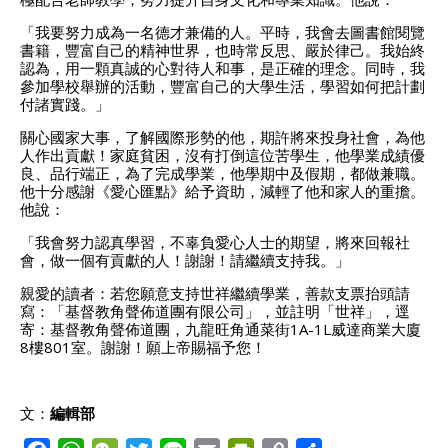
「我要努力成為一名德才兼備的人。平時，我會去圖書館閱覽
書籍，豐富自己的精神世界，也時常反思、嚴於律己。我始終
認為，用一顆真誠的心對待人和事，是正確的理念。同時，我
參加學校舉辦的活動，豐富自己的大學生活，學習如何把計劃
付諸實踐。」
關心國家大事，了解國際形勢的他，期許將來投身社會，為他
人作出貢獻！家庭貧困，沒有打倒這位苦學生，他學業成績優
良、品行端正，為了完成學業，他學期中及假期，都做兼職。
他十分感謝《愛心匯點》給予資助，減輕了他和家人的重擔。
他說：
「我會努力認真學習，不辜負愛心人士的期望，將來回報社
會，做一個有貢獻的人！謝謝！請繼續支持我。」
親愛的讀者：若您願意支持世祥繼續學業，善款支票抬頭請
寫：「基督教角聲佈道團有限公司」，並註明「世祥」，逕
寄：基督教角聲佈道團，九龍旺角通菜街1A-1L威達商業大廈
8樓801室。謝謝！願上帝賜福予您！
文：
編輯部