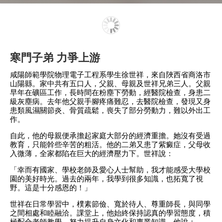
寒門子弟 力爭上游
咸陽師範學院物理電子工程系學生徐世祥，來自陜西省商洛市
山陽縣。家中共有五口人，父親、母親及世祥兄弟三人。父親
早年在礦區工作，長時間在粉塵下勞動，經醫院檢查，身患二
級灰塵病。去年他父親手腳疼痛難忍，去醫院檢查，發現又身
患類風濕關節炎、骨質疏鬆，喪失了部分勞動力，難以外出工
作。
自此，他的母親便承擔起家庭大部分的經濟重擔。她沒有受過
教育，只能幹些辛苦的粗活。他的二弟又患了紫癜症，父母收
入微薄，全家都陷在巨大的經濟壓力下。世祥說：
「幸而有國家、學校老師及愛心人士幫助，我才能感受大學校
園的美好時光。過去的兩年，我學到很多知識，也拓寬了視
野。這是十分感恩的！」
世祥在日常學習中，樸素節儉、寬於待人、尊重師長，與同學
之間相處和睦融洽。課堂上，他始終保持認真的學習態度，積
極配合老師教學，努力提升自身文化和專業知識。他說：