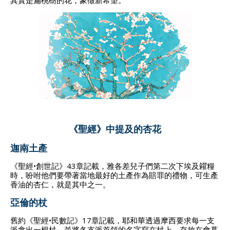
《聖經》中提及的杏花
迦南土產
《聖經•創世記》43章記載，雅各差兒子們第二次下埃及糴糧
時，吩咐他們要帶著當地最好的土產作為賠罪的禮物，可生產
香油的杏仁，就是其中之一。
亞倫的杖
舊約《聖經•民數記》17章記載，耶和華透過摩西要求每一支
派拿出一根杖，並將各支派首領的名字寫在杖上，存放在會幕