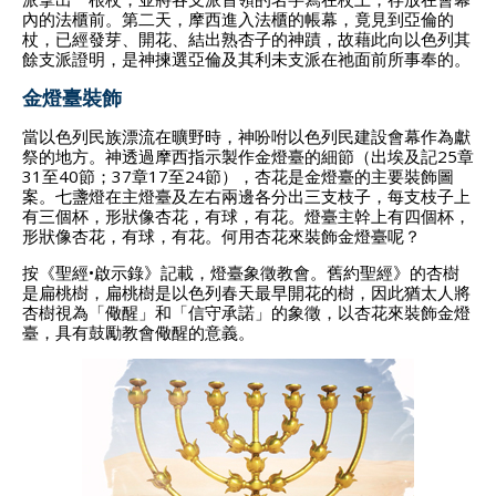
內的法櫃前。第二天，摩西進入法櫃的帳幕，竟見到亞倫的
杖，已經發芽、開花、結出熟杏子的神蹟，故藉此向以色列其
餘支派證明，是神揀選亞倫及其利未支派在祂面前所事奉的。
金燈臺裝飾
當以色列民族漂流在曠野時，神吩咐以色列民建設會幕作為獻
祭的地方。神透過摩西指示製作金燈臺的細節（出埃及記25章
31至40節；37章17至24節），杏花是金燈臺的主要裝飾圖
案。七盞燈在主燈臺及左右兩邊各分出三支枝子，每支枝子上
有三個杯，形狀像杏花，有球，有花。燈臺主幹上有四個杯，
形狀像杏花，有球，有花。何用杏花來裝飾金燈臺呢？
按《聖經•啟示錄》記載，燈臺象徵教會。舊約聖經》的杏樹
是扁桃樹，扁桃樹是以色列春天最早開花的樹，因此猶太人將
杏樹視為「儆醒」和「信守承諾」的象徵，以杏花來裝飾金燈
臺，具有鼓勵教會儆醒的意義。