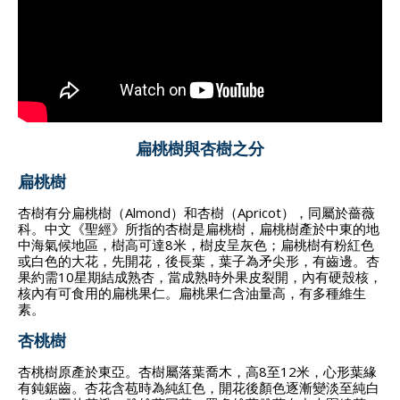
扁桃樹與杏樹之分
扁桃樹
杏樹有分扁桃樹（Almond）和杏樹（Apricot），同屬於薔薇
科。中文《聖經》所指的杏樹是扁桃樹，扁桃樹產於中東的地
中海氣候地區，樹高可達8米，樹皮呈灰色；扁桃樹有粉紅色
或白色的大花，先開花，後長葉，葉子為矛尖形，有齒邊。杏
果約需10星期結成熟杏，當成熟時外果皮裂開，內有硬殼核，
核內有可食用的扁桃果仁。扁桃果仁含油量高，有多種維生
素。
杏桃樹
杏桃樹原產於東亞。杏樹屬落葉喬木，高8至12米，心形葉緣
有鈍鋸齒。杏花含苞時為純紅色，開花後顏色逐漸變淡至純白