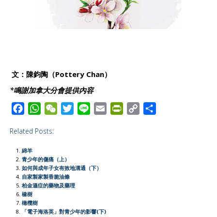
文：陳鈞陶（Pottery Chan）
*鳴謝加拿大分會提供內容
F
W
W
T
L
E
P
C
S
a
h
e
w
i
m
r
o
h
Related Posts:
c
a
C
i
n
a
i
p
a
e
t
h
t
e
i
n
y
r
綿羊
b
s
a
t
l
t
L
e
青少年的傷痛（上）
如何與成年子女有效地溝通（下）
o
A
t
e
F
i
自家製家製香脆油條
o
p
r
r
n
柏金遜症的藥物及藥理
橡樹
k
p
i
k
橄欖樹
e
「電子海洛英」對青少年的影響(下)