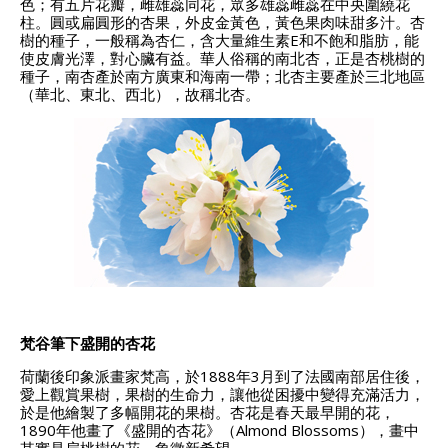
色；有五片花瓣，雌雄蕊同花，眾多雄蕊雌蕊在中央圍繞花
柱。圓或扁圓形的杏果，外皮金黃色，黃色果肉味甜多汁。杏
樹的種子，一般稱為杏仁，含大量維生素E和不飽和脂肪，能
使皮膚光澤，對心臟有益。華人俗稱的南北杏，正是杏桃樹的
種子，南杏產於南方廣東和海南一帶；北杏主要產於三北地區
（華北、東北、西北），故稱北杏。
梵谷筆下盛開的杏花
荷蘭後印象派畫家梵高，於1888年3月到了法國南部居住後，
愛上觀賞果樹，果樹的生命力，讓他從困擾中變得充滿活力，
於是他繪製了多幅開花的果樹。杏花是春天最早開的花，
1890年他畫了《盛開的杏花》（Almond Blossoms），畫中
其實是扁桃樹的花，象徵新希望。