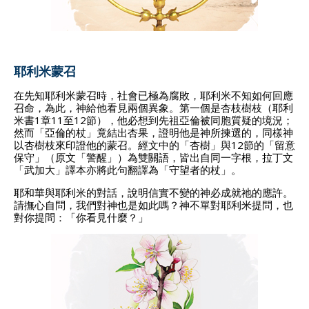
耶利米蒙召
在先知耶利米蒙召時，社會已極為腐敗，耶利米不知如何回應
召命，為此，神給他看見兩個異象。第一個是杏枝樹枝（耶利
米書1章11至12節），他必想到先祖亞倫被同胞質疑的境況；
然而「亞倫的杖」竟結出杏果，證明他是神所揀選的，同樣神
以杏樹枝來印證他的蒙召。經文中的「杏樹」與12節的「留意
保守」（原文「警醒」）為雙關語，皆出自同一字根，拉丁文
「武加大」譯本亦將此句翻譯為「守望者的杖」。
耶和華與耶利米的對話，說明信實不變的神必成就祂的應許。
請撫心自問，我們對神也是如此嗎？神不單對耶利米提問，也
對你提問：「你看見什麼？」