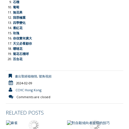
石榴
n
葡萄
d
無花果
l
我罪極重
四季變化
y
番紅花
玫瑰
你信實何廣大
天父必看顧你
哪噠花
菊花石榴球
百合花
畫出聖經植物情
,
號角視頻
2024-02-09
CCHC Hong Kong
Comments are closed
RELATED POSTS