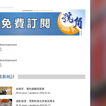
dvertisement
dvertisement
dvertisement
最新統計
余德淳：邁向婚姻迎新春
39.6k views
|
posted on 2020-01-02
湯飲食譜：雪梨乾南北杏無花果水
29.7k views
|
posted on 2023-02-15