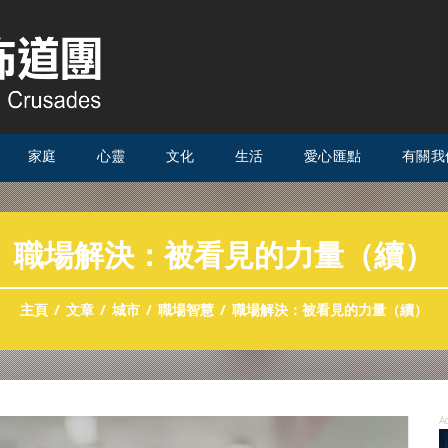
家庭
心靈
文化
生活
愛心匯點
有關我
職場解決：被看見的力量（續）
主頁
文章
城市
職場智慧
職場解決：被看見的力量（續）
A