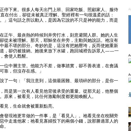
正停下來。很多人每天出門上班、回家吃飯、照顧家人、服侍
A
直在付出，卻從未被真正理解。聖經裡有一句很溫柔的話：
。」這句話之所以動人，是因為它說的不只是神的能力，而是
在正午、最炎熱的時候到井旁打水，刻意避開人群。她的人生
卻從未被理解。那天，耶穌坐在井旁，主動與她說話。祂沒有
中最不堪的部分。奇妙的是，這沒有把她壓垮，反而使她重新
道，卻仍被接納。她後來放下水罐，跑回城裡告訴眾人——一
，會使人甦醒。
A
一位中層主管。他能力不差，做事踏實，卻不善表達，在會議
可靠，但沒存在感。」
A
說了一句：「我注意到，這個最困難、最瑣碎的部分，是你一
，而是第一次有人看見他背後承受的重量。從那天起，他整個
。原來，被看見，比任何激勵制度都更能喚醒人。
看見，生命就會被重新點亮。
會發現祂更常做的一件事，是「看見人」。祂看見坐在稅關旁
惡中走進他家；祂看見寡婦投下的兩個小錢，說那勝過眾人的
命。