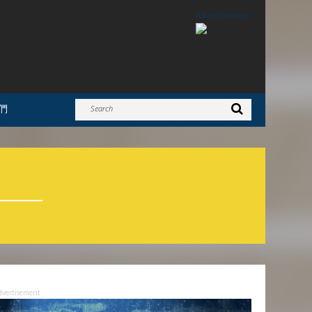
Advertisement
們
dvertisement