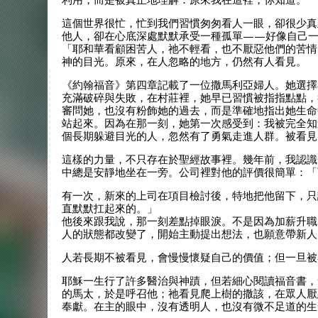
這個世界很忙，忙到我們習慣匆匆看人一眼，卻很少真
他人，卻在心底深處默默承受一種孤單——好像自己一
「耶和華看顧困苦人，祂不輕看，也不厭惡他們的苦情
神的目光。原來，在人忽略的地方，仍然有人看見。
《約翰福音》第四章記載了一位撒馬利亞婦人。她選擇
充滿破碎與失敗，在村莊裡，她早已習慣被指指點點，
審問她，也沒有粉飾她的過去，而是準確地指出她生命
站起來。因為在那一刻，她第一次感受到：我被完全知
個長期躲避目光的人，忽然有了勇氣走進人群。被看見
這樣的力量，不只存在於聖經故事裡。幾年前，我認識
中總是安靜地坐在一旁。公司裡對他的評價很簡單：「
有一次，新來的上司在項目檢討後，特地把他留下，只
直默默扛起來的。」
他後來跟我說，那一刻差點掉眼淚。不是因為加薪升職
人的狀態都改變了，開始主動提出想法，也願意帶新人
人若長期不被看見，會慢慢懷疑自己的價值；但一旦被
耶穌一生行了許多醫治與神蹟，但若細心閱讀福音書，
的馬太，於是呼召他；祂看見爬上樹的撒該，在眾人厭
奉獻。在主的眼中，沒有透明人，也沒有微不足道的生