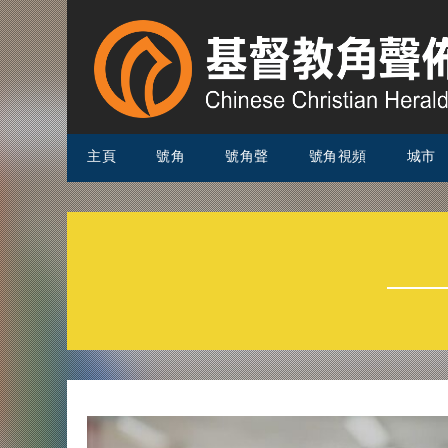
主頁
號角
號角聲
號角視頻
城市