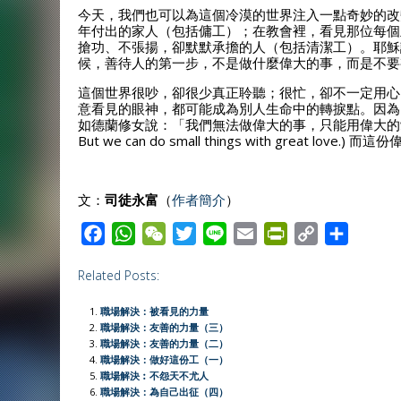
今天，我們也可以為這個冷漠的世界注入一點奇妙的改
年付出的家人（包括傭工）；在教會裡，看見那位每個
搶功、不張揚，卻默默承擔的人（包括清潔工）。耶穌
候，善待人的第一步，不是做什麼偉大的事，而是不要
這個世界很吵，卻很少真正聆聽；很忙，卻不一定用心
意看見的眼神，都可能成為別人生命中的轉捩點。因為
如德蘭修女說：「我們無法做偉大的事，只能用偉大的愛，做好每一件小事
But we can do small things with great 
文：
司徒永富
（
作者簡介
）
F
W
W
T
L
E
P
C
S
a
h
e
w
i
m
r
o
h
Related Posts:
c
a
C
i
n
a
i
p
a
e
t
h
t
e
i
n
y
r
職場解決：被看見的力量
b
s
a
t
l
t
L
e
職場解決：友善的力量（三）
職場解決：友善的力量（二）
o
A
t
e
F
i
職場解決：做好這份工（一）
o
p
r
r
n
職場解決︰不怨天不尤人
職場解決：為自己出征（四）
k
p
i
k