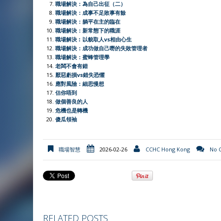
職場解決：為自己出征（二）
e
職場解決：成事不足敗事有餘
職場解決：躺平在主的臨在
n
職場解決：新常態下的職涯
d
職場解決︰以貌取人vs相由心生
l
職場解決：成功做自己嘢的失敗管理者
職場解決：蜜蜂管理學
y
老闆不會有錯
厭惡虧損vs錯失恐懼
應對風險：細思慢想
估你唔到
做個善良的人
危機也是轉機
傻瓜領袖
職場智慧
2026-02-26
CCHC Hong Kong
No 
RELATED POSTS