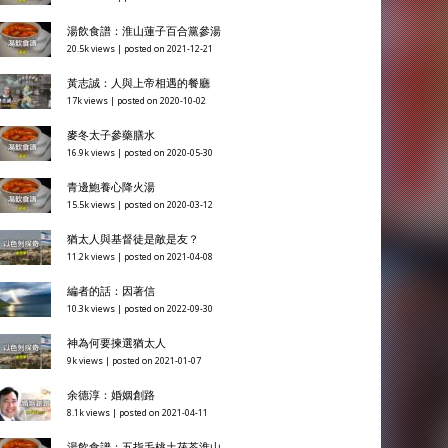
湯飲食譜：淮山蓮子百合黨參湯
20.5k views
|
posted on 2021-12-21
黃志誠：人與上帝相遇的餐廳
17k views
|
posted on 2020-10-02
麥冬太子參藥膳水
16.9k views
|
posted on 2020-05-30
青邊鮑養心降火湯
15.5k views
|
posted on 2020-03-12
猶太人與基督徒是敵是友？
11.2k views
|
posted on 2021-04-08
編者的話：因著信
10.3k views
|
posted on 2022-09-30
神為何要揀選猶太人
9k views
|
posted on 2021-01-07
余德淳：婚姻創路
8.1k views
|
posted on 2021-04-11
湯飲食譜：五指毛桃土茯苓淮山