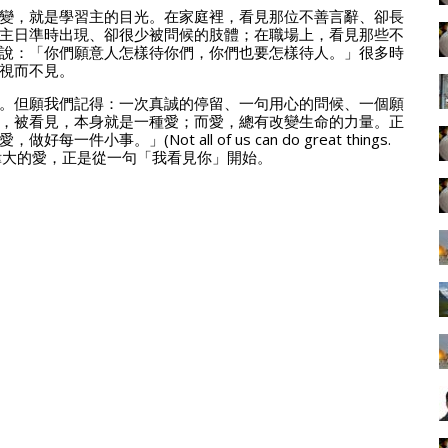
變，就是學習主的目光。在家庭裡，看見那位不善言辭、卻長
主日準時出現、卻很少被問候的肢體；在職場上，看見那些不
說：「你們願意人怎樣待你們，你們也要怎樣待人。」很多時
視而不見。
。但願我們記得：一次真誠的停留、一句用心的問候、一個願
，被看見，本身就是一種愛；而愛，總有改變生命的力量。正
。」(Not all of us can do great things.
love.) 而這份偉大的愛，正是從一句「我看見你」開始。