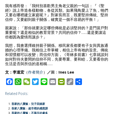
我有感而發：「我特別喜歡男主角老父親的一句話：『《聖
經》說上帝造各樣動物，各從其類。如果飛鳥愛上了魚，牠們
又要在哪裡建立家庭呢？』對家長而言，既要堅持傳統、堅持
信仰，又要顧到親子關係，確實是一個不容易的平衡！」
親家說：「那你就要決定哪些傳統是必須堅持的？是門當戶對
重要呢？還是相似的教育背景？共同的信仰？……還是要讓這
些都因為愛情而讓步？」
我想，我會選擇維持親子關係。移民家長都要有子女與異族通
婚的心理準備。我相信上帝掌權，相信上帝有祂的旨意。傳統
和習慣都可以改變；而信仰方面，《哥林多前書》七章就談到
如何對待夫妻間的信仰不同，先要尊重、要和睦，又要看你的
生活是否與所信的道相稱……
文：李道宏
（
作者簡介
）
／
圖：
Ines Lee
F
W
W
T
L
E
P
C
S
a
h
e
w
i
m
r
o
h
Related Posts:
c
a
C
i
n
a
i
p
a
e
t
h
t
e
i
n
y
r
吾家的八寶飯：兒子回娘家
b
s
a
t
l
t
L
e
吾家八寶飯：超市裡的感恩課
吾家的八寶飯：不落伍好處多