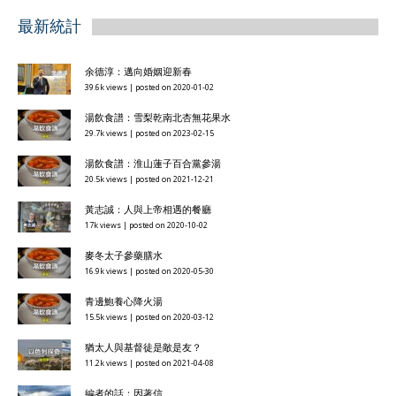
最新統計
余德淳：邁向婚姻迎新春
39.6k views
|
posted on 2020-01-02
湯飲食譜：雪梨乾南北杏無花果水
29.7k views
|
posted on 2023-02-15
湯飲食譜：淮山蓮子百合黨參湯
20.5k views
|
posted on 2021-12-21
黃志誠：人與上帝相遇的餐廳
17k views
|
posted on 2020-10-02
麥冬太子參藥膳水
16.9k views
|
posted on 2020-05-30
青邊鮑養心降火湯
15.5k views
|
posted on 2020-03-12
猶太人與基督徒是敵是友？
11.2k views
|
posted on 2021-04-08
編者的話：因著信