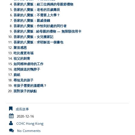
o
A
t
e
F
i
吾家的八寶飯：給三位媽媽的母親節禮物
o
p
r
r
n
吾家的八寶飯：老爸的百歲壽辰
吾家的八寶飯：不需要上大學？
k
p
i
k
吾家的八寶飯：親戚借錢
e
吾家的八寶飯：作恰到好處的同行者
吾家的八寶飯 : 給母親的禮物 — 無限額信用卡
n
吾家的八寶飯：女兒搬家記
d
吾家的八寶飯﹕求耶穌送一個書包
l
聚首感恩
吃比瘦更有福
y
祖父的刺青
如同精神虐待的工作
老闆娘送的鴨脖子
廁紙
尋短見的孩子
有孩子需要的溫暖嗎？
面對孩子的缺點
成長故事
2020-12-16
CCHC Hong Kong
No Comments