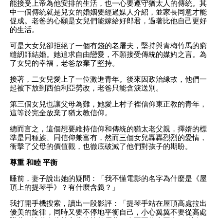
能接受上帝為他安排的生活，也一心要遵守猶太人的傳統。其
中一個傳統就是兒女的婚姻要經過媒人介紹，並家長同意才能
促成。老爸的心願是女兒們能嫁給好郎君，過著比他自己更好
的生活。
可是大女兒卻拒絕了一個有錢的老屠夫，堅持與青梅竹馬的窮
縫紉師結婚。她追求自由戀愛，不願接受傳統的媒妁之言。為
了女兒的幸福，老爸放棄了堅持。
接著，二女兒愛上了一位激進青年。後來因政治緣故，他們一
起被下放到西伯利亞勞改，老爸只能含淚送別。
第三個女兒也讓父母為難，她愛上村子裡信仰東正教的青年，
這等於完全放棄了猶太教信仰。
總而言之，這個想要維持信仰和傳統的猶太老父親，擇婿的標
準是同種族、同信仰兼富有，然而三個女兒轟轟烈烈的愛情，
衝擊了父母的價值觀，也徹底破滅了他們對孩子的期盼。
尊重 和睦 平衡
睡前，妻子說出她的疑問：「我不懂電影的名字為什麼是《屋
頂上的提琴手》？有什麼含義？」
我打開手機搜索，讀出一段影評：「提琴手站在屋頂高處拉出
優美的旋律，同時又要不停地平衡自己，小心翼翼不要從高處