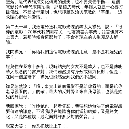
墜落。這代表維持文化傳統的優美，也不要失去平衡……這個
電影於60年代末期拍攝，那是嬉皮時代，年輕人就是一心要打
破傳統，不受父母牽制，也想掙脫政治與宗教的『牢籠』，追
求隨心所欲的愛情。」
第二天一早，我致電給送我電影光碟的猶太人襟兄，說：「很
棒的電影！70年代我們剛移民，忙著讀書與事業，語言也算不
上靈光，若那時候看這部片子，不會有現在的人生閱歷去解
讀。」
我問襟兄：「你給我們這個電影光碟的用意，是不是我姪兒的
事？」
姪兒住在我家十多年，現時結交的女友不是華人，也不是傳統
華人觀念的門當户對，我們雖然沒有身分或權力反對，但是，
在同一個屋簷下，襟兄也能感受到我們的不認同。
襟兄忽然說：「哦，事實上這個電影不是給你看的，而是給你
老母親看的。」的確，最大的反對聲音來自我母親，也就是姪
兒的外祖母。
我回應說：「昨晚她也一起看電影，我猜想她無法了解電影想
要傳達的訊息。不過我現在能體會你們當初結婚，又是跨文
化，又是跨種族，必定面對許多反對的聲音。」
親家大笑：「你又把我扯上了！」