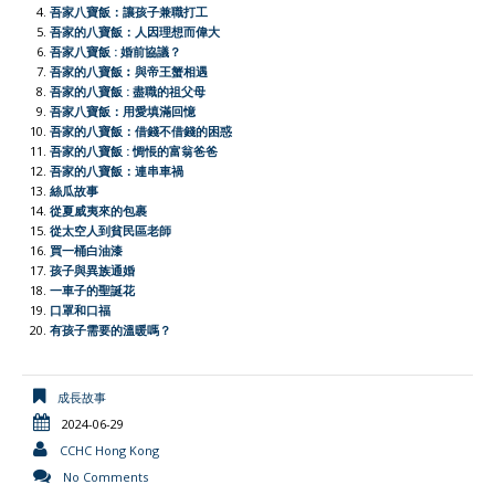
吾家八寶飯：讓孩子兼職打工
o
p
r
r
n
吾家的八寶飯：人因理想而偉大
吾家八寶飯 : 婚前協議？
k
p
i
k
吾家的八寶飯︰與帝王蟹相遇
e
吾家的八寶飯 : 盡職的祖父母
吾家八寶飯：用愛填滿回憶
n
吾家的八寶飯：借錢不借錢的困惑
d
吾家的八寶飯 : 惆悵的富翁爸爸
l
吾家的八寶飯：連串車禍
絲瓜故事
y
從夏威夷來的包裹
從太空人到貧民區老師
買一桶白油漆
孩子與異族通婚
一車子的聖誕花
口罩和口福
有孩子需要的溫暖嗎？
成長故事
2024-06-29
CCHC Hong Kong
No Comments