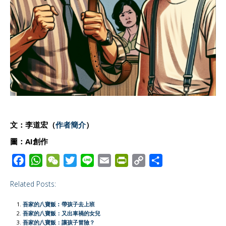
文：李道宏
（
作者簡介
）
圖
：
AI創作
F
W
W
T
L
E
P
C
S
a
h
e
w
i
m
r
o
h
Related Posts:
c
a
C
i
n
a
i
p
a
e
t
h
t
e
i
n
y
r
吾家的八寶飯︰帶孩子去上班
b
s
a
t
l
t
L
e
吾家的八寶飯：又出車禍的女兒
吾家的八寶飯：讓孩子冒險？
o
A
t
e
F
i