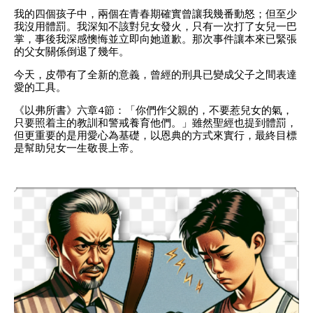
我的四個孩子中，兩個在青春期確實曾讓我幾番動怒；但至少
我沒用體罰。我深知不該對兒女發火，只有一次打了女兒一巴
掌，事後我深感懊悔並立即向她道歉。那次事件讓本來已緊張
的父女關係倒退了幾年。
今天，皮帶有了全新的意義，曾經的刑具已變成父子之間表達
愛的工具。
《以弗所書》六章4節：「你們作父親的，不要惹兒女的氣，
只要照着主的教訓和警戒養育他們。」雖然聖經也提到體罰，
但更重要的是用愛心為基礎，以恩典的方式來實行，最終目標
是幫助兒女一生敬畏上帝。