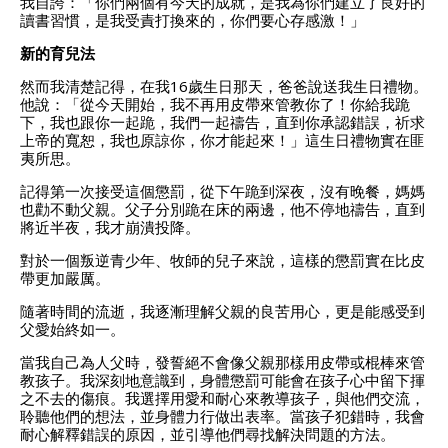
我自誇：「你們兩個有今天的成就，是我為你們建立了良好的
讀書習慣，是我受責打換來的，你們要心存感激！」
新的育兒法
然而我清楚記得，在我16歲生日那天，爸爸說送我生日禮物。
他說：「從今天開始，我不再用皮帶來管教你了！你給我跪
下，我也跟你一起跪，我們一起禱告，直到你承認錯誤，祈求
上帝的寬恕，我也原諒你，你才能起來！」這生日禮物實在匪
夷所思。
記得第一次接受這個懲罰，從下午跪到深夜，沒有晚餐，媽媽
也勸不動父親。父子分別跪在床的兩邊，他不停地禱告，直到
將近半夜，我才崩潰投降。
對於一個叛逆青少年、牧師的兒子來說，這樣的懲罰實在比皮
帶更加嚴厲。
隨著時間的流逝，我逐漸理解父親的良苦用心，更是能感受到
父愛始終如一。
當我自己為人父時，發誓絕不會像父親那樣用皮帶或棍棒來管
教孩子。我深刻地意識到，身體懲罰可能會在孩子心中留下揮
之不去的傷痕。我選擇用愛和耐心來教導孩子，與他們交流，
聆聽他們的想法，並身體力行做出表率。當孩子犯錯時，我會
耐心解釋錯誤的原因，並引導他們尋找解決問題的方法。