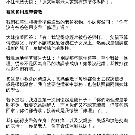
小妹恍然大悟：「原來照顧老人家還有這麼多學問！」
被爸爸用皮帶管教
我們在整理和折疊準備送出的老爸衣物。小妹突然問：「你有
沒有被爸爸用皮帶「修理」過？」
大妹搶著回答：「有！我記得你經常被爸爸狠打。」父親不算
傳統嚴父，深知不該將怒氣發洩在子女身上。然而我是個調皮
搗蛋的兒子，屢屢考驗他的耐性。
我尷尬地笑著警告大妹：「別提那些陳年舊事。至少我被「修
理」從來不是因為自己的功課或成績！如果沒記錯，我挨打往
往與你們有關。」
爸爸是小教會的傳道人，爸媽倆幾乎每晚都會出去探訪信徒，
或是帶領聚會。我自然要包攬家中事務，也包括照顧兩個妹妹
的學習。
若不提起，我還是第一次回憶起這段日子：「你們兩個總是爭
吵不休，我要充當調解人，而且你們又不認真讀書。但等爸媽
回家，你們卻告狀，接著就是我慘被「修理」了。」
我仍記得皮帶落在身上的疼痛，以及父親臉上失望和憤怒交織
的表情：「你是老大，你有責任照顧妹妹！」