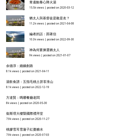
青邊鮑養心降火湯
15.5k views
|
posted on 2020-03-12
猶太人與基督徒是敵是友？
11.2k views
|
posted on 2021-04-08
編者的話：因著信
10.3k views
|
posted on 2022-09-30
神為何要揀選猶太人
9k views
|
posted on 2021-01-07
余德淳：婚姻創路
8.1k views
|
posted on 2021-04-11
湯飲食譜：五指毛桃土茯苓淮山
8.1k views
|
posted on 2022-12-19
方達賢：嗎哪餐廳老闆
8k views
|
posted on 2020-05-30
衞斯理大樓暨國際禮拜堂
7.9k views
|
posted on 2020-11-27
桃膠雪耳雪蓮子紅棗糖水
7.9k views
|
posted on 2020-07-03