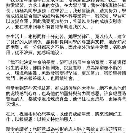
熱愛學習、力求上進的女孩。在大學期間，我在測繪班擔任班
長，積極為同學服務；在學習上，我勤奮認真、踏實努力，學
習成績及綜合測評成績均名列本科專業第一。我深知，學習可
以改變命運，因此我要更加努力，希望以良好的成績安慰家
人，並在將來回報所有曾經幫助過我的人。」
在生活上，彬彬同樣十分刻苦。她嚴於律己、寬以待人，建立
了良好的人際關係，贏得師長與同學的尊重與支持。她深知家
庭困難，每一分錢都來之不易，因此格外珍惜生活費，省吃儉
用，從不浪費。她感喟地說：
「我不能決定生命的長度，卻可以拓展生命的寬度；不能選擇
出生的環境，卻能不斷開拓、銳意進取，成為家窮志不窮的
人。環境愈困難，愈激發我變得堅強、更加努力。我盼望持續
奮鬥，將來報答家人，也回饋社會。」
每當看到這些家境貧寒、卻成績優異的大學生，總不免為他們
的處境感到心疼，也為他們的堅持與努力而感恩。許多經歷過
苦難的人，都被環境冶煉成真金，他們往往更成熟，更懂得悲
天憫人。
在此，祝願彬彬心想事成，以優異成績畢業，將來找到好工
作，以報親恩！以報支持她的恩人！
親愛的讀者：您願意成為彬彬的恩人嗎？善款支票抬頭請寫：