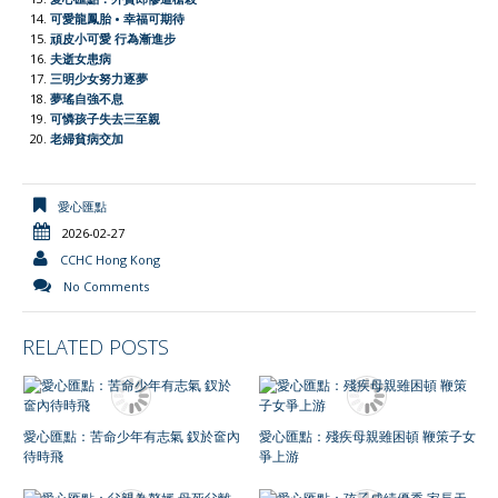
y
可愛龍鳳胎 • 幸福可期待
頑皮小可愛 行為漸進步
夫逝女患病
三明少女努力逐夢
夢瑤自強不息
可憐孩子失去三至親
老婦貧病交加
愛心匯點
2026-02-27
CCHC Hong Kong
No Comments
RELATED POSTS
愛心匯點：苦命少年有志氣 釵於奩內
愛心匯點：殘疾母親雖困頓 鞭策子女
待時飛
爭上游