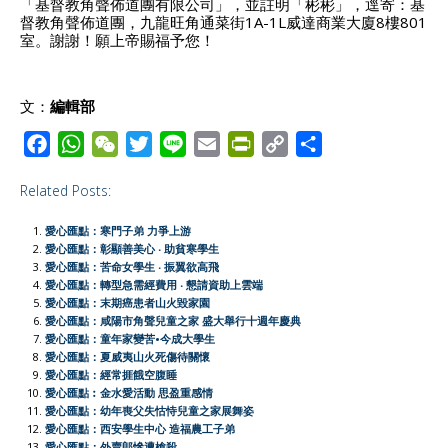
「基督教角聲佈道團有限公司」，並註明「彬彬」，逕寄：基
督教角聲佈道團，九龍旺角通菜街1A-1L威達商業大廈8樓801
室。謝謝！願上帝賜福予您！
文：
編輯部
F
W
W
T
L
E
P
C
S
a
h
e
w
i
m
r
o
h
Related Posts:
c
a
C
i
n
a
i
p
a
e
t
h
t
e
i
n
y
r
愛心匯點：寒門子弟 力爭上游
b
s
a
t
l
t
L
e
愛心匯點：彰顯善美心 ‧ 助貧寒學生
愛心匯點：苦命女學生 ‧ 振翼欲高飛
o
A
t
e
F
i
愛心匯點：轉型急需經費用 ‧ 懇請資助上雲端
o
p
r
r
n
愛心匯點：末期癌患者山火毀家園
愛心匯點：咸陽市角聲兒童之家 盛大舉行十週年慶典
k
p
i
k
愛心匯點：童年家變苦•今成大學生
e
愛心匯點：夏威夷山火死傷待關懷
愛心匯點：經常捱餓空腹睡
n
愛心匯點︰金水愛活動 思盈重感情
d
愛心匯點：幼年喪父失怙恃兒童之家展舞姿
l
愛心匯點：西安學生中心 造福農工子弟
愛心匯點：外賣郎慘遭槍殺