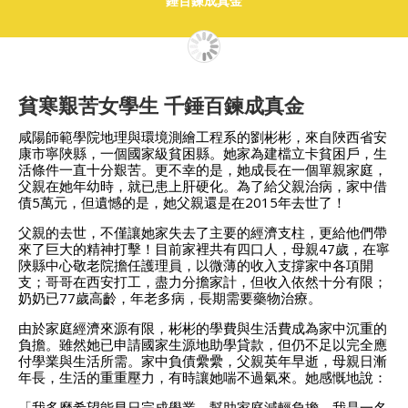
錘百鍊成真金
貧寒艱苦女學生 千錘百鍊成真金
咸陽師範學院地理與環境測繪工程系的劉彬彬，來自陜西省安
康市寧陜縣，一個國家級貧困縣。她家為建檔立卡貧困戶，生
活條件一直十分艱苦。更不幸的是，她成長在一個單親家庭，
父親在她年幼時，就已患上肝硬化。為了給父親治病，家中借
債5萬元，但遺憾的是，她父親還是在2015年去世了！
父親的去世，不僅讓她家失去了主要的經濟支柱，更給他們帶
來了巨大的精神打擊！目前家裡共有四口人，母親47歲，在寧
陜縣中心敬老院擔任護理員，以微薄的收入支撐家中各項開
支；哥哥在西安打工，盡力分擔家計，但收入依然十分有限；
奶奶已77歲高齡，年老多病，長期需要藥物治療。
由於家庭經濟來源有限，彬彬的學費與生活費成為家中沉重的
負擔。雖然她已申請國家生源地助學貸款，但仍不足以完全應
付學業與生活所需。家中負債纍纍，父親英年早逝，母親日漸
年長，生活的重重壓力，有時讓她喘不過氣來。她感慨地說：
「我多麼希望能早日完成學業，幫助家庭減輕負擔。我是一名