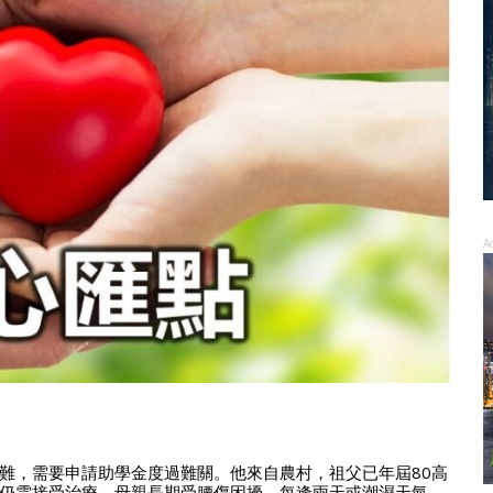
A
難，需要申請助學金度過難關。他來自農村，祖父已年屆80高
仍需接受治療。母親長期受腰傷困擾，每逢雨天或潮濕天氣，