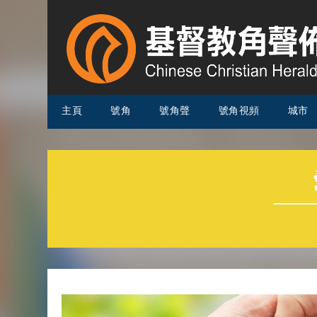
主頁
號角
號角聲
號角視頻
城市