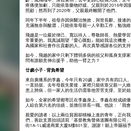
疼痛便加劇，只能依靠藥物紓緩。父親則於2016年
照顧；然而到了2020年，父親最終離開了他們。
同年下半年，祖母亦因病醫治無效，與世長辭。接連的
充滿無奈與酸澀，只能依靠母親一人辛勤工作，勉強維
飛越是一位嚴於律己、寬以待人，尊敬師長、熱愛學習
常重要的。我真誠期望『愛心匯點』能給我這次機會，
為國家和社會作出貢獻的人。再次真摯感謝各位的支持
如今，飛越的家中只剩下體弱多病的祖父和孤身支撐家
問有誰願意伸出援手，助他一臂之力？
廿歲小子 ‧ 背負希望
來自廣播系的李鑫，今年只有20歲，家中共有四口人
一直拮据。去年母親失業後，家裡只能依靠父親一人維
患上肺病，但一家人的生活仍需靠他苦苦支撐。至於姐
如今，全家的希望都寄託在李鑫身上。李鑫在校成績優
人綜合第六名的佳績，並擔任班長一職。他說：「我會
親愛的讀者：以上兩位貧困卻積極上進的青年，正向我
們，善款支票抬頭請寫「基督教角聲佈道團有限公司」
街1A-1L威達商業大廈8樓801室。謝謝！願上帝賜福