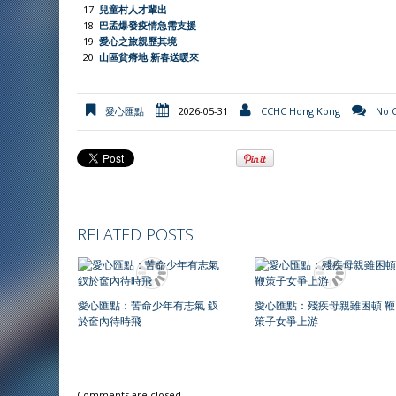
兒童村人才輩出
巴孟爆發疫情急需支援
愛心之旅親歷其境
山區貧瘠地 新春送暖來
愛心匯點
2026-05-31
CCHC Hong Kong
No 
RELATED POSTS
愛心匯點：苦命少年有志氣 釵
愛心匯點：殘疾母親雖困頓 鞭
於奩內待時飛
策子女爭上游
Comments are closed.