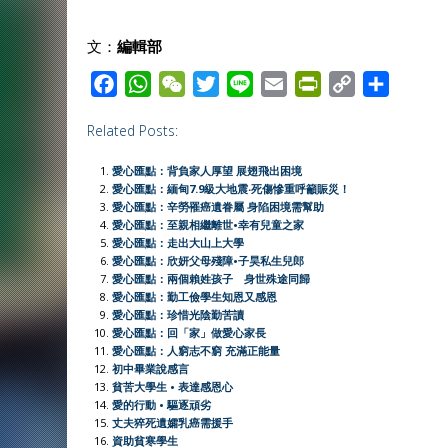
文：
編輯部
F
W
W
T
L
E
P
C
S
a
h
e
w
i
m
r
o
h
Related Posts:
c
a
C
i
n
a
i
p
a
e
t
h
t
e
i
n
y
r
愛心匯點：背負家人厚望 展翅飛出困境
b
s
a
t
l
t
L
e
愛心匯點：緬甸7.9級大地震‧死傷慘重呼籲賑災！
愛心匯點：辛勞罹癌遺眷屬 身陷困境需幫助
o
A
t
e
F
i
愛心匯點：至親相繼離世•幸有兒童之家
o
p
r
r
n
愛心匯點：走出大山上大學
愛心匯點：欣妍父母殘障•子昊私生兒郎
k
p
i
k
愛心匯點：兩個賴姓孩子 身世殊途同歸
e
愛心匯點：勤工儉學生知恩又感恩
愛心匯點：珍惜光陰勤苦讀
n
愛心匯點：回「家」做愛心家長
d
愛心匯點：人窮志不窮 充滿正能量
l
初中畢業說感言
貧苦大學生 • 表達感恩心
y
愛的行動 • 驅逐頑劣
丈夫猝死遺孀乳癌需援手
資助貧寒學生