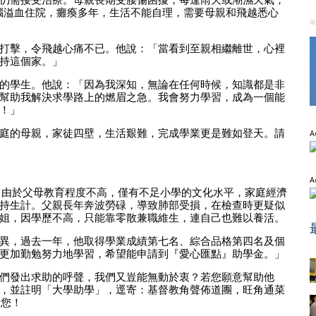
因腦溢血住院，癱瘓多年，生活不能自理，需要母親和飛越悉心
A
打擊，令飛越心痛不已。他說：「當看到至親相繼離世，心裡
持這個家。」
的學生。他說：「因為我深知，無論在任何時候，知識都是非
幫助我解決求學路上的燃眉之急。我會努力學習，成為一個能
！」
庭的母親，家徒四壁，生活艱難，完成學業更是難如登天。請
A
A
。由於父母教育程度不高，僅有不足小學的文化水平，家庭經濟
持生計。父親長年奔波勞碌，導致肺部受損，在檢查時更疑似
姐，因學歷不高，只能靠零散兼職維生，連自己也難以養活。
異，過去一年，他取得學業成績第七名、綜合品格第四名及個
更加勤勉努力地學習，希望能申請到『愛心匯點』助學金。」
們發出求助的呼聲，我們又豈能無動於衷？若您願意幫助他
，並註明「大學助學」，逕寄：基督教角聲佈道團，旺角通菜
予您！