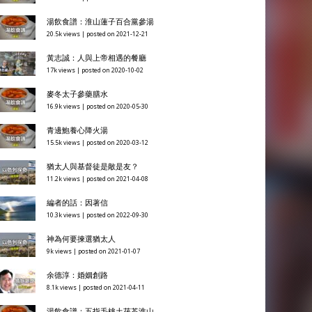
湯飲食譜：淮山蓮子百合黨參湯
20.5k views
|
posted on 2021-12-21
黃志誠：人與上帝相遇的餐廳
17k views
|
posted on 2020-10-02
麥冬太子參藥膳水
16.9k views
|
posted on 2020-05-30
青邊鮑養心降火湯
15.5k views
|
posted on 2020-03-12
猶太人與基督徒是敵是友？
11.2k views
|
posted on 2021-04-08
編者的話：因著信
10.3k views
|
posted on 2022-09-30
神為何要揀選猶太人
9k views
|
posted on 2021-01-07
余德淳：婚姻創路
8.1k views
|
posted on 2021-04-11
湯飲食譜：五指毛桃土茯苓淮山