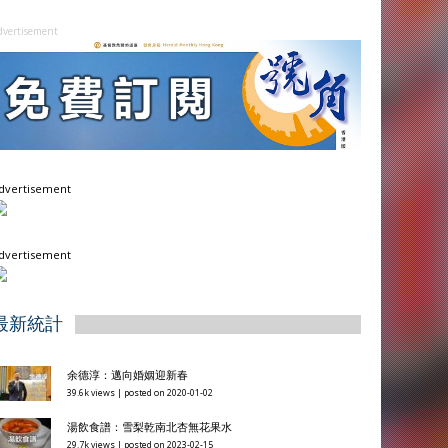
dvertisement
dvertisement
dvertisement
最新統計
余德淳：邁向婚姻迎新春
39.6k views
|
posted on 2020-01-02
湯飲食譜：雪梨乾南北杏無花果水
29.7k views
|
posted on 2023-02-15