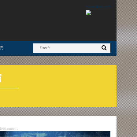
Advertisement
們
窮
dvertisement