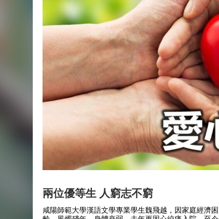
兩位優等生 人窮志不窮
咸陽師範大學漢語文學專業學生魏飛越，因家庭經濟困
齡，風燭殘年、身體衰弱，去年更因心絞痛入院，至今