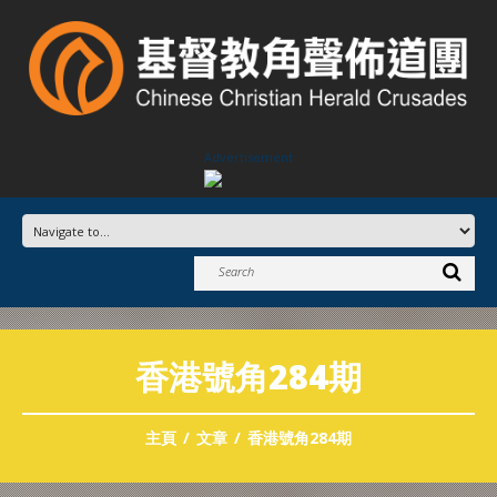
Advertisement
香港號角284期
主頁
文章
香港號角284期