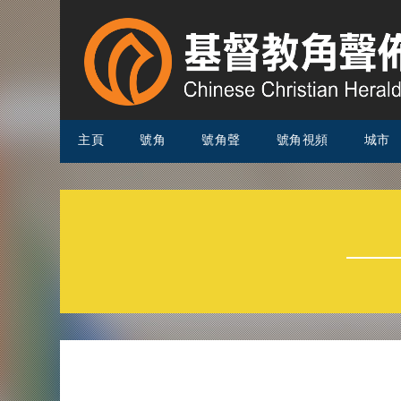
主頁
號角
號角聲
號角視頻
城市