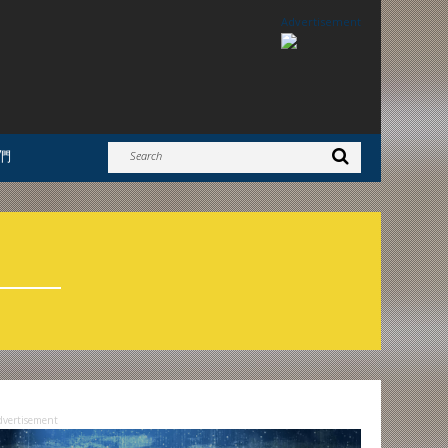
Advertisement
們
dvertisement