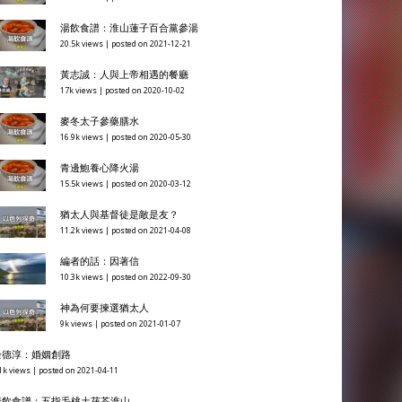
湯飲食譜：淮山蓮子百合黨參湯
20.5k views
|
posted on 2021-12-21
黃志誠：人與上帝相遇的餐廳
17k views
|
posted on 2020-10-02
麥冬太子參藥膳水
16.9k views
|
posted on 2020-05-30
青邊鮑養心降火湯
15.5k views
|
posted on 2020-03-12
猶太人與基督徒是敵是友？
11.2k views
|
posted on 2021-04-08
編者的話：因著信
10.3k views
|
posted on 2022-09-30
神為何要揀選猶太人
9k views
|
posted on 2021-01-07
余德淳：婚姻創路
1k views
|
posted on 2021-04-11
湯飲食譜：五指毛桃土茯苓淮山