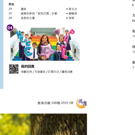
8.
8k
7.
7.
7.