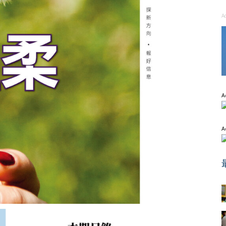
A
A
A