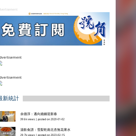
dvertisement
dvertisement
dvertisement
最新統計
余德淳：邁向婚姻迎新春
39.6k views
|
posted on 2020-01-02
湯飲食譜：雪梨乾南北杏無花果水
29.7k views
|
posted on 2023-02-15