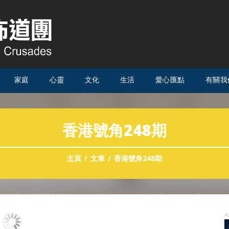
家庭
心靈
文化
生活
愛心匯點
有關我
香港號角248期
主頁
文章
香港號角248期
A