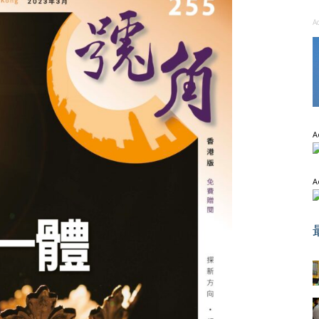
A
A
A