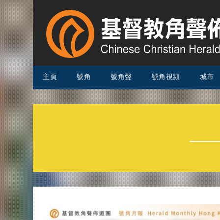
主頁
號角
號角聲
號角視頻
城市