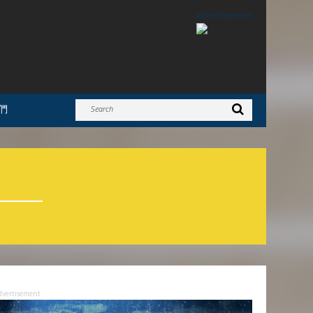
Advertisement
們
dvertisement