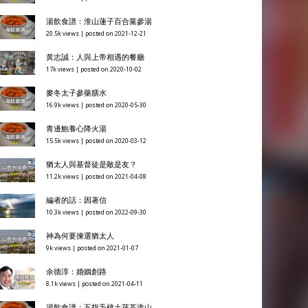
湯飲食譜：淮山蓮子百合黨參湯
20.5k views
|
posted on 2021-12-21
黃志誠：人與上帝相遇的餐廳
17k views
|
posted on 2020-10-02
麥冬太子參藥膳水
16.9k views
|
posted on 2020-05-30
青邊鮑養心降火湯
15.5k views
|
posted on 2020-03-12
猶太人與基督徒是敵是友？
11.2k views
|
posted on 2021-04-08
編者的話：因著信
10.3k views
|
posted on 2022-09-30
神為何要揀選猶太人
9k views
|
posted on 2021-01-07
余德淳：婚姻創路
8.1k views
|
posted on 2021-04-11
湯飲食譜：五指毛桃土茯苓淮山