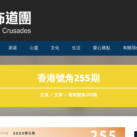
家庭
心靈
文化
生活
愛心匯點
有關我
香港號角255期
主頁
文章
香港號角255期
A