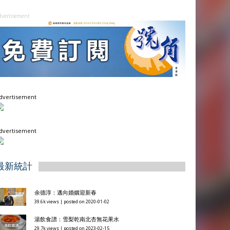
dvertisement
dvertisement
dvertisement
最新統計
余德淳：邁向婚姻迎新春
39.6k views
|
posted on 2020-01-02
湯飲食譜：雪梨乾南北杏無花果水
29.7k views
|
posted on 2023-02-15