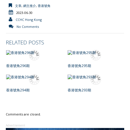
文章
,
網主推介
,
香港號角
2023-06-30
CCHC Hong Kong
No Comments
RELATED POSTS
香港號角296期
香港號角295期
香港號角294期
香港號角293期
Comments are closed.
Advertisement