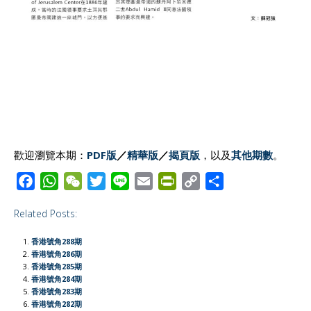
歡迎瀏覽本期：
PDF版
／
精華版
／
揭頁版
，以及
其他期數
。
F
W
W
T
L
E
P
C
S
a
h
e
w
i
m
r
o
h
Related Posts:
c
a
C
i
n
a
i
p
a
e
t
h
t
e
i
n
y
r
香港號角288期
b
s
a
t
l
t
L
e
香港號角286期
香港號角285期
o
A
t
e
F
i
香港號角284期
o
p
r
r
n
香港號角283期
香港號角282期
k
p
i
k