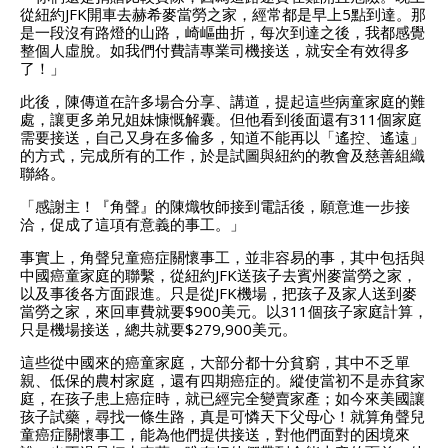
從紐約JFK開車去赫希麥當勞之家，經常都是早上5點到達。那
是一段沒有路燈的山路，崎嶇曲折，每次到達之後，我都感覺
整個人虛脫。如我們付費請專業司機接送，就安全有效得多
了！」
此後，陳傳道在許多場合分享、講道，提起這些病童家庭的難
處，讓更多弟兄姐妹慷慨解囊。但他看到後面還有311個家庭
需要接送，自己又身在多倫多，知道不能再以「遙控、遙遠」
的方式，完成所有的工作，於是試圖與紐約的教會及慈善組織
聯絡。
「感謝主！『角聲』的陳熾牧師接到電話後，願意進一步接
洽，促成了這項有意義的事工。」
事實上，角聲兒童癌症關懷事工，並非容易的事，其中包括與
中國癌童家庭的聯繫，從紐約JFK送孩子去賓州麥當勞之家，
以及事後各方面跟進。只是從JFK機場，把孩子及家人送到麥
當勞之家，來回車費就要$900美元。以311個孩子家庭計算，
只是機場接送，總共就要$279,900美元。
這些從中國來的癌童家庭，大部分都十分貧窮，其中不乏單
親、低保的農村家庭，還有四期癌症的。縱使當初不是赤貧家
庭，在孩子患上癌症時，就已經完全變賣家產；如今來美國讓
孩子試藥，尋找一條生路，真是可憐天下父母心！就算角聲兒
童癌症關懷事工，能為他們提供接送，對他們面對的困境來