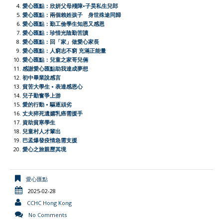
o
A
t
e
F
i
愛心匯點：欣妍父母殘障•子昊私生兒郎
o
p
r
r
n
愛心匯點：兩個賴姓孩子 身世殊途同歸
愛心匯點：勤工儉學生知恩又感恩
k
p
i
k
愛心匯點：珍惜光陰勤苦讀
e
愛心匯點：回「家」做愛心家長
愛心匯點：人窮志不窮 充滿正能量
n
愛心匯點：兒童之家哥兒倆
d
感謝愛心匯點助我達成夢想
l
初中畢業說感言
貧苦大學生 • 表達感恩心
y
兒子勤奮爭上游
愛的行動 • 驅逐頑劣
丈夫猝死遺孀乳癌需援手
資助貧寒學生
兒童村人才輩出
巴孟爆發疫情急需支援
愛心之旅親歷其境
愛心匯點
2025-02-28
CCHC Hong Kong
No Comments