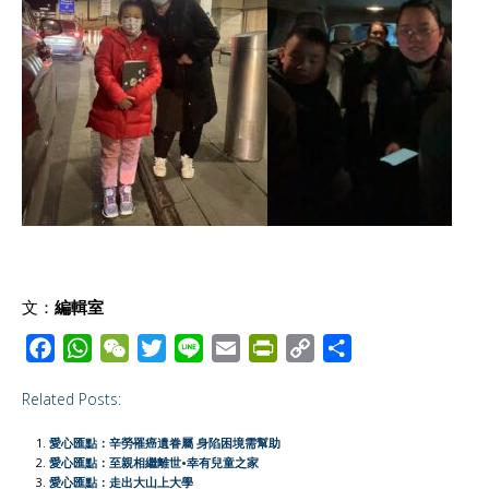
文：
編輯室
F
W
W
T
L
E
P
C
S
a
h
e
w
i
m
r
o
h
Related Posts:
c
a
C
i
n
a
i
p
a
e
t
h
t
e
i
n
y
r
愛心匯點：辛勞罹癌遺眷屬 身陷困境需幫助
b
s
a
t
l
t
L
e
愛心匯點：至親相繼離世•幸有兒童之家
愛心匯點：走出大山上大學