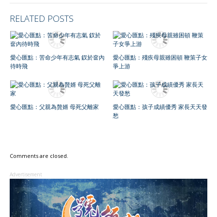
RELATED POSTS
愛心匯點：苦命少年有志氣 釵於奩內
愛心匯點：殘疾母親雖困頓 鞭策子女
待時飛
爭上游
愛心匯點：父親為贅婿 母死父離家
愛心匯點：孩子成績優秀 家長天天發
愁
Comments are closed.
Advertisement