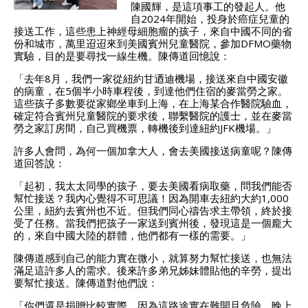
陳國輝，是這項事工的發起人。他
自2024年開始，投身於癌症兒童的
接送工作，這些患上神經母細胞瘤的孩子，來自中國不同的省
份和城市，萬里迢迢來到美國賓州兒童醫院，參加DFMO藥物
實驗，目的是要尋找一線生機。陳傳道回憶說：
「去年8月，我們一家從紐約甘迺迪機場，接送來自中國安徽
的病童，在5個半小時車程後，到達他們住宿的麥當勞之家。
這些孩子多數要從家鄉坐車到上海，在上海某合作醫院驗血，
確定符合賓州兒童醫院的要求後，聯繫醫院的護士，並在麥當
勞之家訂房間，自己買機票，轉機後到達紐約JFK機場。」
許多人會問，為何一個加拿大人，會去美國接送病童呢？陳傳
道回答說：
「起初，我太太同學的孩子，要去美國看病取藥，問我們能否
幫忙接送？我內心覺得不可思議！因為開車去紐約大約1,000
公里，紐約去賓州也不近。但我們同心禱告求主帶領，終於接
受了任務。當我們把孩子一家送到賓州後，發現這是一個龐大
的，來自中國大陸的群體，他們都有一樣的需要。」
陳傳道感到自己的能力實在微小，就算努力幫忙接送，也無法
滿足這許多人的需求。後來許多弟兄姊妹體貼他的辛勞，提出
要幫忙接送。陳傳道對他們說：
「你們還是捐贈比較實際，因為這路途實在難開且危險。晚上