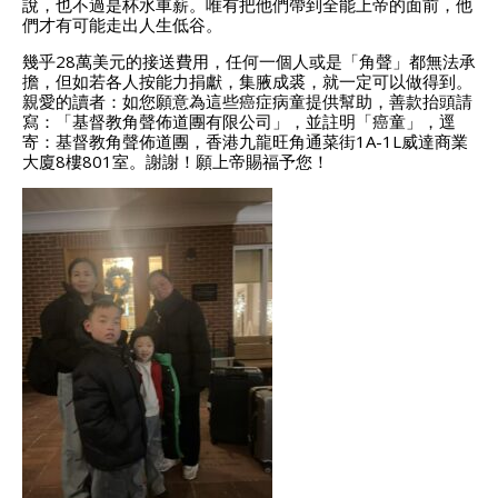
說，也不過是杯水車薪。唯有把他們帶到全能上帝的面前，他
們才有可能走出人生低谷。
幾乎28萬美元的接送費用，任何一個人或是「角聲」都無法承
擔，但如若各人按能力捐獻，集腋成裘，就一定可以做得到。
親愛的讀者：如您願意為這些癌症病童提供幫助，善款抬頭請
寫：「基督教角聲佈道團有限公司」，並註明「癌童」，逕
寄：基督教角聲佈道團，香港九龍旺角通菜街1A-1L威達商業
大廈8樓801室。謝謝！願上帝賜福予您！