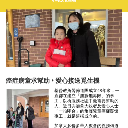
心接送覓生機
癌症病童求幫助 • 愛心接送覓生機
基督教角聲佈道團成立43年來，一
直都在建立「無牆無界限」的事
工，以祈服務社區中最需要幫助的
人。近日與加拿大牧者及愛心人士
「一拍即合」的角聲兒童癌症關懷
事工，就是這樣成立的。
加拿大多倫多華人教會的義務傳道