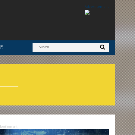
Advertisement
們
dvertisement