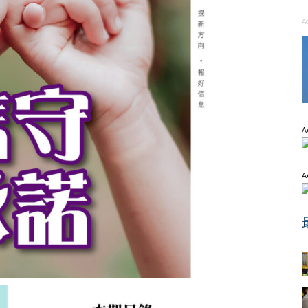
A
A
A