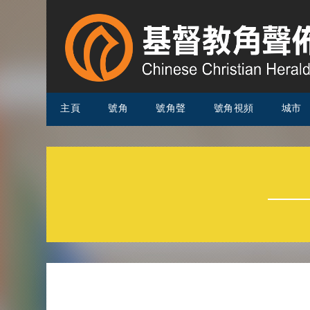
主頁
號角
號角聲
號角視頻
城市