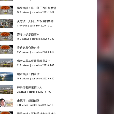
湯飲食譜：淮山蓮子百合黨參湯
20.5k views
|
posted on 2021-12-21
黃志誠：人與上帝相遇的餐廳
17k views
|
posted on 2020-10-02
麥冬太子參藥膳水
16.9k views
|
posted on 2020-05-30
青邊鮑養心降火湯
15.5k views
|
posted on 2020-03-12
猶太人與基督徒是敵是友？
11.2k views
|
posted on 2021-04-08
編者的話：因著信
10.3k views
|
posted on 2022-09-30
神為何要揀選猶太人
9k views
|
posted on 2021-01-07
余德淳：婚姻創路
8.1k views
|
posted on 2021-04-11
湯飲食譜：五指毛桃土茯苓淮山