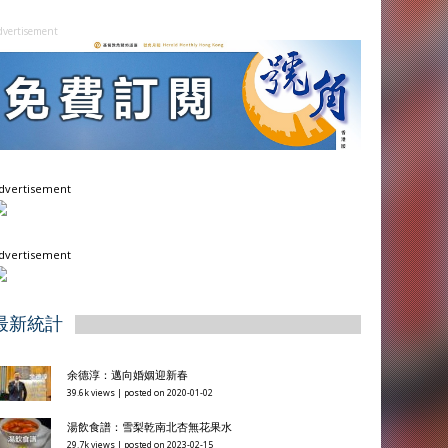
dvertisement
dvertisement
dvertisement
最新統計
余德淳：邁向婚姻迎新春
39.6k views
|
posted on 2020-01-02
湯飲食譜：雪梨乾南北杏無花果水
29.7k views
|
posted on 2023-02-15