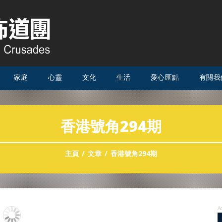
家庭
心靈
文化
生活
愛心匯點
有關我
香港號角294期
主頁
文章
香港號角294期
A