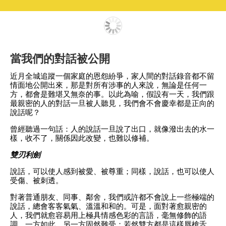
當我們的對話被公開
近月全城追蹤一個家庭的恩怨紛爭，家人間的對話錄音都不留
情面地公開出來，那是對所有涉事的人來說，無論是任何一
方，都會是難堪又無奈的事。以此為喻，假設有一天，我們跟
最親密的人的對話一旦被人聽見，我們會不會慶幸都是正向的
說話呢？
曾經聽過一句話：人的說話一旦說了出口，就像潑出去的水一
樣，收不了，關係因此改變，也難以修補。
雙刃利劍
說話，可以使人感到被愛、被尊重；同樣，說話，也可以使人
受傷、被刺透。
對著普通朋友、同事、鄰舍，我們或許都不會說上一些極端的
說話，總會客客氣氣、溫溫和和的。可是，面對著愈親密的
人，我們就愈容易用上極具情感色彩的言語，毫無修飾的語
調，一方如此，另一方固然難受；若然雙方都是這樣唇槍舌