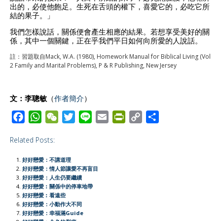
出的，必使他飽足。生死在舌頭的權下，喜愛它的，必吃它所
結的果子。」
我們怎樣說話，關係便會產生相應的結果。若想享受美好的關
係，其中一個關鍵，正在乎我們平日如何向所愛的人說話。
註：習題取自Mack, W.A. (1980), Homework Manual for Biblical Living (Vol
2 Family and Marital Problems), P & R Publishing, New Jersey
文：李聰敏
（
作者簡介
）
F
W
W
T
L
E
P
C
S
a
h
e
w
i
m
r
o
h
Related Posts:
c
a
C
i
n
a
i
p
a
e
t
h
t
e
i
n
y
r
好好戀愛：不講道理
b
s
a
t
l
t
L
e
好好戀愛：情人節讓愛不再盲目
好好戀愛：人生仍要繼續
o
A
t
e
F
i
好好戀愛︰關係中的停車地帶
o
p
r
r
n
好好戀愛︰看遠些
好好戀愛：小動作大不同
k
p
i
k
好好戀愛：幸福滿Guide
e