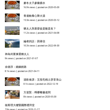
麥冬太子參藥膳水
16.9k views
|
posted on 2020-05-30
青邊鮑養心降火湯
15.5k views
|
posted on 2020-03-12
猶太人與基督徒是敵是友？
11.2k views
|
posted on 2021-04-08
編者的話：因著信
10.3k views
|
posted on 2022-09-30
神為何要揀選猶太人
9k views
|
posted on 2021-01-07
余德淳：婚姻創路
8.1k views
|
posted on 2021-04-11
湯飲食譜：五指毛桃土茯苓淮山
8.1k views
|
posted on 2022-12-19
方達賢：嗎哪餐廳老闆
8k views
|
posted on 2020-05-30
衞斯理大樓暨國際禮拜堂
7.9k views
|
posted on 2020-11-27