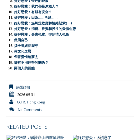
好好戀愛︰金色的裂痕
好好戀愛︰我們都是原始人？
n
好好戀愛：有錢有安全？
d
好好戀愛：因為……所以……
l
好好戀愛：煤氣燈效應和情緒勒索(一)
好好戀愛：消費、投資和投注的愛情心態
y
好好戀愛：失去視覺、得到情人視角
做回自己
擋子彈與長廝守
異文化之戀
帶著愛情追夢去
哪有不用經營的關係？
兩個人的距離
戀愛婚姻
2026-05-31
CCHC Hong Kong
No Comments
RELATED POSTS