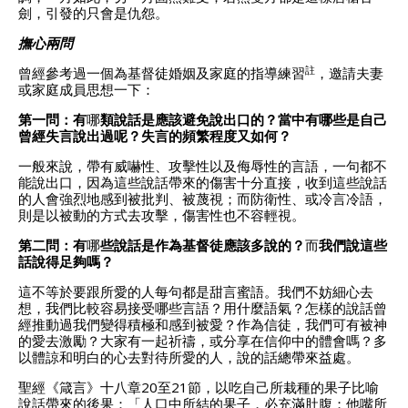
劍，引發的只會是仇怨。
撫心兩問
註
曾經參考過一個為基督徒婚姻及家庭的指導練習
，邀請夫妻
或家庭成員思想一下：
第一問：有
哪
類說話是應該避免說出口的？當中有哪些是自己
曾經失言說出過呢？失言的頻繁程度又如何？
一般來說，帶有威嚇性、攻擊性以及侮辱性的言語，一句都不
能說出口，因為這些說話帶來的傷害十分直接，收到這些說話
的人會強烈地感到被批判、被蔑視；而防衛性、或冷言冷語，
則是以被動的方式去攻擊，傷害性也不容輕視。
第二問：有
哪
些說話是作為基督徒應該多說的？
而
我們說這些
話說得足夠嗎？
這不等於要跟所愛的人每句都是甜言蜜語。我們不妨細心去
想，我們比較容易接受哪些言語？用什麼語氣？怎樣的說話曾
經推動過我們變得積極和感到被愛？作為信徒，我們可有被神
的愛去激勵？大家有一起祈禱，或分享在信仰中的體會嗎？多
以體諒和明白的心去對待所愛的人，說的話總帶來益處。
聖經《箴言》十八章20至21節，以吃自己所栽種的果子比喻
說話帶來的後果：「人口中所結的果子，必充滿肚腹；他嘴所