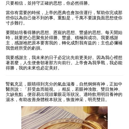
只要相信，並持守正確的思想，你必然得勝。
當你有需要的時候，上帝的恩典也會加倍運行，幫助你完成那
些你以為自己做不到的事。重點是，千萬不要讓負面思想使你
寸步難行。
要開始培養得勝的思想、恩寵的思想、豐盛的思想。每天開始
時，就要把心思聚焦於得勝、豐盛、積極與成功。我要感謝
主，感謝祂把原本要害我的，轉化成對我有益的；主也必彌補
我曾經所受的虧損。
我要感謝主，我未來的日子必定比先前更美好。因為我心裡想
著甚麼，人生便會朝著那方向前行。上帝會為我爭戰，我必能
得勝，我的未來也必定美好。
腎氣充足，眼睛得到充分的氣血滋養，自然炯炯有神，正如中
醫所說：「肝受血而能視。」相反，若眼神渙散、雙目無神、
欠缺焦點，便容易出現頭暈眼花等狀況。適時飲用明目養神的
湯水，有助改善身體根本狀況，恢復神采，明亮雙目。