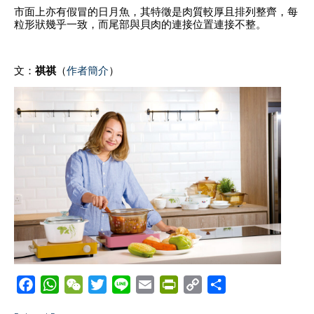
市面上亦有假冒的日月魚，其特徵是肉質較厚且排列整齊，每
粒形狀幾乎一致，而尾部與貝肉的連接位置連接不整。
文：
祺祺
（
作者簡介
）
F
W
W
T
L
E
P
C
S
a
h
e
w
i
m
r
o
h