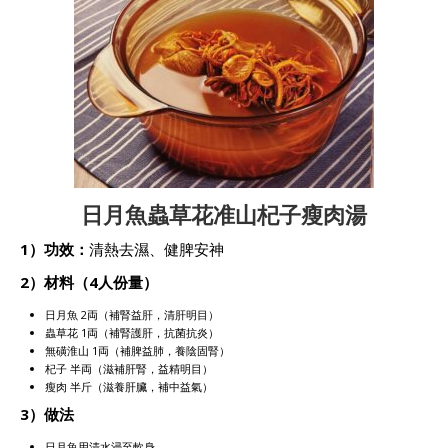
日月魚蟲草花准山杞子瘦肉湯
1）功效：
清熱去濕、健脾安神
2）材料（4人份量）
日月魚 2両（補腎益肝，清肝明目）
蟲草花 1両（補腎護肝，抗菌抗炎）
無磺淮山 1両（補脾益肺，養陰固腎）
杞子 半両（滋補肝腎，益精明目）
瘦肉 半斤（滋養肝臟，補中益氣）
3）做法
日月魚用清水浸至軟身。