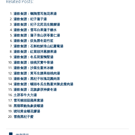
Related Posts:
c
a
C
i
n
a
i
p
a
e
t
h
t
e
i
n
y
r
湯飲食譜：鵪鶉雪耳無花果湯
b
s
a
t
l
t
L
e
湯飲食譜：杞子蓮子湯
湯飲食譜：杞子北芪花生雞腳湯
o
A
t
e
F
i
湯飲食譜︰雪耳白果蓮子糖水
o
p
r
r
n
湯飲食譜：蓮子淮山茯苓薏仁湯
湯飲食譜：炆魚唇冬菇竹笙
k
p
i
k
湯飲食譜：石斛粒鮮淮山紅蘿蔔湯
e
湯飲食譜：紅菜頭洋蔥腰果湯
湯飲食譜：冬瓜荷葉鴨腎湯
n
湯飲食譜：核桃芡實牛骨湯
d
湯飲食譜：沙菜生薏米冰糖
l
湯飲食譜：黃耳生腰果核桃肉湯
湯飲食譜：黑杞子玫瑰花圓肉茶
y
湯飲食譜：螺頭冬瓜生熟薏米陳皮瘦肉湯
湯飲食譜：花旗參茯神麥冬湯
土茯苓牛大力湯
雪耳猴頭菇蘋果素湯
黑翡翠鮑魚象拔螺湯
琥珀黃金螺花膠湯
雪燕黑杞子蜜
健康環保