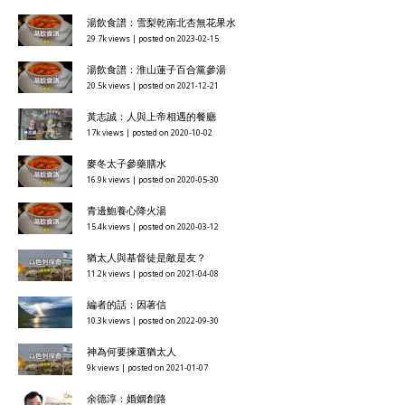
湯飲食譜：雪梨乾南北杏無花果水
29.7k views
|
posted on 2023-02-15
湯飲食譜：淮山蓮子百合黨參湯
20.5k views
|
posted on 2021-12-21
黃志誠：人與上帝相遇的餐廳
17k views
|
posted on 2020-10-02
麥冬太子參藥膳水
16.9k views
|
posted on 2020-05-30
青邊鮑養心降火湯
15.4k views
|
posted on 2020-03-12
猶太人與基督徒是敵是友？
11.2k views
|
posted on 2021-04-08
編者的話：因著信
10.3k views
|
posted on 2022-09-30
神為何要揀選猶太人
9k views
|
posted on 2021-01-07
余德淳：婚姻創路