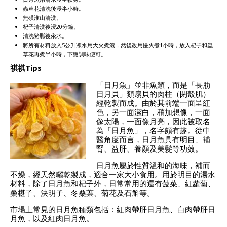
蟲草花清洗後浸半小時。
無磺淮山清洗。
杞子清洗後浸20分鐘。
清洗豬𦟌後汆水。
將所有材料放入5公升凍水用大火煮滾，然後改用慢火煮1小時，放入杞子和蟲
草花再煮半小時，下鹽調味便可。
祺祺Tips
「日月魚」並非魚類，而是「長肋
日月貝」類扇貝的肉柱（閉殼肌）
經乾製而成。由於其前端一面呈紅
色，另一面潔白，稍加想像，一面
像太陽，一面像月亮，因此被取名
為「日月魚」，名字頗有趣。從中
醫角度而言，日月魚具有明目、補
腎、益肝、養顏及美髮等功效。
日月魚屬於性質溫和的海味，補而
不燥，經天然曬乾製成，適合一家大小食用。用於明目的湯水
材料，除了日月魚和杞子外，日常常用的還有菠菜、紅蘿蔔、
桑椹子、決明子、冬桑葉、菊花及石斛等。
市場上常見的日月魚種類包括：紅肉帶肝日月魚、白肉帶肝日
月魚，以及紅肉日月魚。