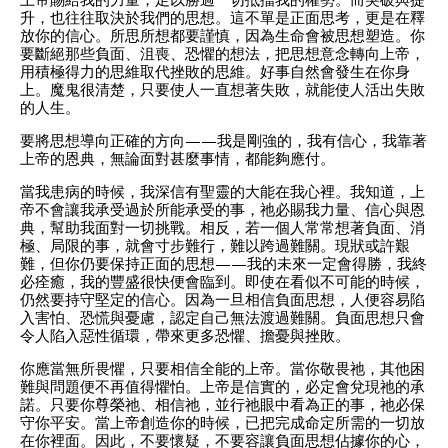
升，也往往取決於我們的思想。這不單是正面思考，更是在釋
放你的信心。所思所想都要謹慎，因為生命會被思想塑造。你
要斷絕那些負面、沮喪、恐懼的想法，把思想意念轉向上帝，
用積極得力的思維取代挫敗的思維。好事自然會發生在你身
上。魔鬼很清楚，只要使人一直想著失敗，就能使人活出失敗
的人生。
要將思想導向正確的方向——我是剛強的，我有信心，我靠著
上帝的恩典，無論面對甚麼事情，都能夠應付。
當我患病的時候，我深信有聖靈的大能在我心裡。我知道，上
帝不會讓我承受過於所能承受的事，祂必賜我力量、信心與恩
典，幫助我面對一切挑戰。相反，若一個人常常想著負面、消
極、局限的事，就會寸步難行，難以跨過難關。現狀或許艱
難，但你仍要保持正面的思想——我的未來一定會得勝，我終
必痊癒，我的豐盛很快便會臨到。即使在看似不可能的時候，
仍然要持守堅定的信心。因為一旦相信負面思想，人便容易陷
入害怕、恐慌與憂慮，認定自己無法渡過難關。負面思想只會
令人陷入惡性循環，帶來更多恐懼、擔憂與挫敗。
你應當無所畏懼，只要相信全能的上帝。當你敬畏祂，其他困
難與問題便不再值得懼怕。上帝是信實的，必定會兌現祂的承
諾。只要你尊榮祂、相信祂，並行祂眼中看為正的事，祂必保
守你平安。當上帝創造你的時候，已把完成命定所需的一切放
在你裡面。因此，不要懷疑，不要容讓負面思想佔據你的心，