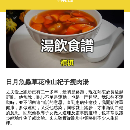
子瘦肉湯
日月魚蟲草花准山杞子瘦肉湯
丈夫愛上跑步已有二十多年，最初是路跑，現在熱衷於長途越
野跑。他常說，跑步不單是運動，也是一門哲學。我以往不運
動時，並不明白這句話的意思。直到患病痊癒後，我開始注重
健康，多做運動，又受他感染，同樣愛上跑步，才漸漸明白他
的意思。回想他教導子女做人道理及處事態度時，也常常以跑
步經驗作例子或比喻。丈夫確實從跑步中領略到不少人生哲
理。