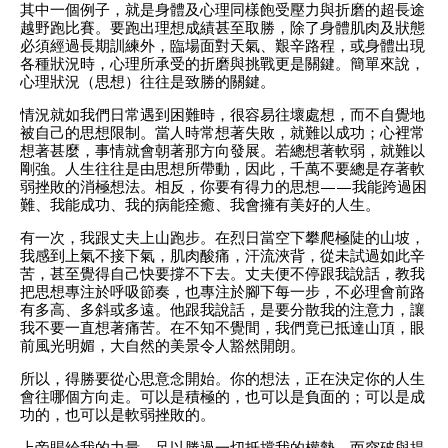
其中一個例子，就是身體及心理同樣飽受壓力與折磨的超長途
越野跑比賽。要跑出理想成績甚至取勝，除了身體肌肉及狀態
必須經過長期訓練外，臨場面對天氣、艱辛路程，或身體出現
各種狀況時，心理所承受的折磨與挑戰更是關鍵。簡單來說，
心理狀況（思想）往往是致勝的關鍵。
情況就如我們日常遇到困難時，很容易往壞處想，而不自覺地
被自己的思想限制。當人時常想著失敗，就難以成功；心裡常
想著甚麼，事情就會朝著那方向發展。若總想著軟弱，就難以
剛強。人生往往是由思想所帶動，因此，千萬不要總是存著軟
弱挫敗的消極想法。相反，你要有得力的思想——我能跨過困
難、我能成功、我的病能痊癒、我會擁有美好的人生。
有一次，我跟丈夫上山跑步。在烈日當空下攀爬極陡的山坡，
我感到上氣不接下氣，肌肉酸痛，汗流浹背，從未試過如此辛
苦，甚至覺得自己快要撐不下去。丈夫便不停跟我說話，教我
把思想專注於呼吸節奏，也專注於腳下每一步，不必理會前路
有多高、多斜或多遠。他跟我說話，是要分散我的注意力，讓
我不要一直想著痛苦。在不知不覺間，我們竟已抵達山頂，眼
前風光明媚，大自然的美景令人豁然開朗。
所以，得勝要從心思意念開始。你的想法，正在決定你的人生
會往哪個方向走。可以是積極的，也可以是負面的；可以是成
功的，也可以是軟弱挫敗的。
上帝賜給我的力量，足以勝過一切抵擋我的權勢。而突破與提