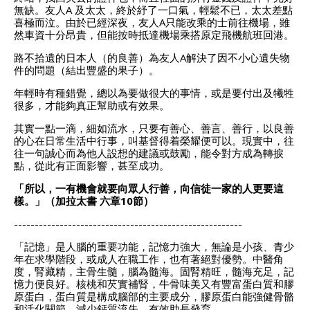
無缺。友人A 及太太，終於紓了一口氣，輕鬆不已，太太差點
喜極而泣。由於已經深夜，友人A只能改乘的士前往機場，雖
然車資十分昂貴，但能按時抵達機場乘搭原定飛機航班回港。
路不拾遺的日本人（的良善）為友人A解決了因不小心遺失物
件的問題（結出豐盛的果子）。
年輕時有種錯覺，總以為要做很大的事情，或是要付出及犧牲
很多，才能夠真正幫助或有效果。
其實一點一滴，細如流水，只要有善心、善言、善行，以良善
的心在日常生活中行事，叫基督得着榮耀便可以。現實中，往
往一句誠心而為他人設想的建議或鼓勵，能令對方成為轉捩
點，從此有正面影響，甚至成功。
「所以，一有機會就要向眾人行善，向信徒一家的人更要這
樣。」（加拉太書
六章10
節）
-------------------------------------------------------
「記憶」是人腦的重要功能，記憶力強大，無論是小孩、青少
年在求學階段，或成人在職工作，也有著絕對優勢。中醫角
度，腎藏精，主骨生髓，腦為髓海。固腎精旺，髓海充足，記
憶力便良好。核桃和芡實補腎，牛骨味美又有豐富蛋白質和膠
原蛋白，蛋白質是構成腦部的主要成分，膠原蛋白能強健骨骼
和活化關節，減少鈣質流失，有效助長發育。