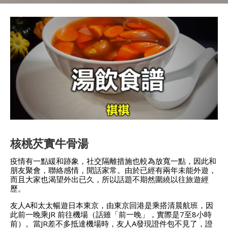
核桃芡實牛骨湯
疫情有一點緩和跡象，社交隔離措施也較為放寬一點，因此和
朋友聚會，聯絡感情，閒話家常。由於已經有兩年未能外遊，
而且大家也渴望外出已久，所以話題不期然圍繞以往旅遊經
歷。
友人A和太太暢遊日本東京，由東京回港是乘搭清晨航班，因
此前一晚乘JR 前往機場（話雖「前一晚」，實際是7至8小時
前）。當JR差不多抵達機場時，友人A發現證件包不見了，證