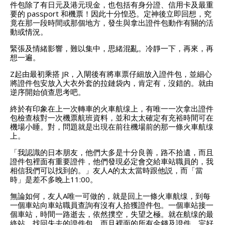
件包除了有日元及港元現金，也包括有身分證、信用卡及最重
要的 passport 和機票！因此十分惶恐。定神後立即回想，究
竟在那一段時間或那個地方，發生與拿出證件包動作有關的活
動或情況。
緊張及情緒影響，難以集中，思緒混亂。冷靜一下，再來，再
想一遍。
Z起由最初乘搭 JR，入閘後有將車票仔細放入證件包，並細心
將證件包安放入大衣外套的拉鏈袋內，肯定有，沒錯的。就由
逆序開始偵查思考吧。
終於有印象在上一次轉車的火車航缐上，有唯一一次拿出證件
包檢查核對一次機票航班資料，並和太太確定有充裕時間可在
機場小睡。對，問題就是出現在前往機場前的那一條火車航缐
上。
「我認識的日本朋友，他們大多是十分良善，路不拾遺，而且
證件包裡面有重要證件，他們發現必定會交給車站職員的，我
相信我們可以找到的。」友人A的太太當時跟他説，而「當
時」是差不多晚上11:00。
無論如何，友人A唯一可做的，就是回上一條火車航缐，到每
一個車站向車站職員查詢有沒有人拾獲證件包。一個車站接一
個車站，時間一路逝去，依然撲空，失望之極。就在航缐的最
終站，找回失去的證件包，而且裡面的所有金錢及證件，完好