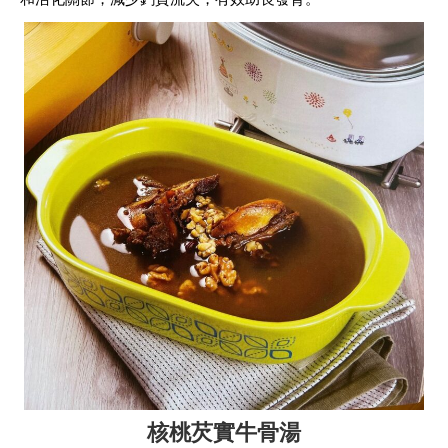
核桃芡實牛骨湯