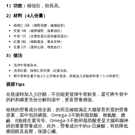
1）功效：
補強壯，助長高。
2）材料（4人份量）
核桃仁 2両 （補腎強腰，健腦益智）
芡實 1両 （健脾補腎，滋養強壯）
牛骨 1斤 （含豐富蛋白質和膠原蛋白）
紅棗 3粒 （補氣養血，養血安神）
生薑 2片 （溫肺止咳，增進血行）
3）做法
洗浄牛骨後汆水。
洗淨紅棗、核桃仁和芡實，紅棗去核。
將牛骨和生薑片放入5 公升碗水煮滾，然後放入其餘材料煮 1.5 小時便可。
祺祺Tips
在熬湯時加入少許醋，不但能更發揮牛骨鮮美，還可將牛骨中
的鈣和磷更充份分解到湯中，更富營養價值。
核桃的營養成分很全面，的而且確能滿足大腦發育所需的營養
原素，當中包括磷脂、Omega-3不飽和脂肪酸、賴氨酸、膽
鹼、B族維生素等等。Omega-3不飽和脂肪酸更是大腦和腦神
經的重要營養成分。此外，營養成分中的α-亞麻酸，有助降低
膽固醇及血壓，保護心臟。