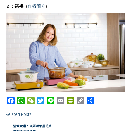
文：
祺祺
（
作者簡介
）
F
W
W
T
L
E
P
C
S
a
h
e
w
i
m
r
o
h
Related Posts:
c
a
C
i
n
a
i
p
a
e
t
h
t
e
i
n
y
r
湯飲食譜：金羅漢果靈芝水