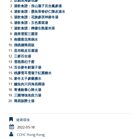
b
s
a
t
l
t
L
e
炆鮑魚海參花膠
湯飲食譜：淮山蓮子百合黨參湯
o
A
t
e
F
i
湯飲食譜：墨魚骨春砂仁陳皮湯水
o
p
r
r
n
湯飲食譜：花旗參茯神麥冬湯
湯飲食譜：五色素菜湯
k
p
i
k
湯飲食譜：檸檬生熟薏米茶
e
蘋果雪梨三棗茶
南棗紫花果焗水
n
佛跳牆簡易版
d
昆布蝦皮豆腐湯
l
三麥百合湯
雪燕黑杞子蜜
y
百合麥冬鮮蓮子湯
桃膠雪耳雪蓮子紅棗糖水
麥冬太子參藥膳水
鱷魚肉川貝海底椰湯
青邊鮑養心降火湯
三菌增強免疫力湯
簡易版爵士湯
健康環保
2022-05-18
CCHC Hong Kong