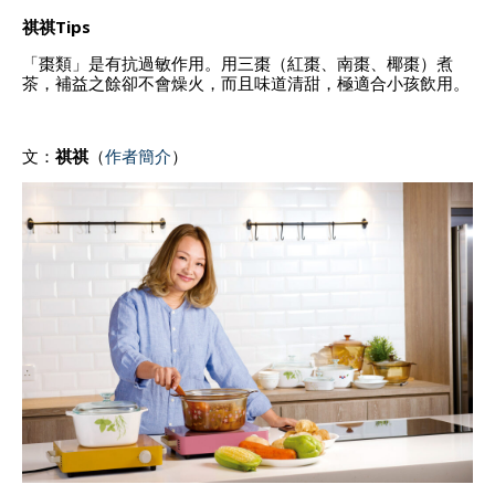
祺祺Tips
「棗類」是有抗過敏作用。用三棗（紅棗、南棗、椰棗）煮
茶，補益之餘卻不會燥火，而且味道清甜，極適合小孩飲用。
文：
祺祺
（
作者簡介
）