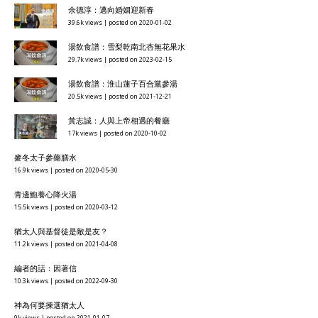
余德淳：邁向婚姻迎新春
39.6k views
|
posted on 2020-01-02
湯飲食譜：雪梨乾南北杏無花果水
29.7k views
|
posted on 2023-02-15
湯飲食譜：淮山蓮子百合黨參湯
20.5k views
|
posted on 2021-12-21
黃志誠：人與上帝相遇的餐廳
17k views
|
posted on 2020-10-02
麥冬太子參藥膳水
16.9k views
|
posted on 2020-05-30
青邊鮑養心降火湯
15.5k views
|
posted on 2020-03-12
猶太人與基督徒是敵是友？
11.2k views
|
posted on 2021-04-08
編者的話：因著信
10.3k views
|
posted on 2022-09-30
神為何要揀選猶太人
9k views
|
posted on 2021-01-07