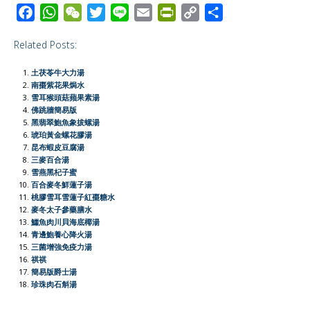
F
W
W
T
L
E
P
C
S
a
h
e
w
i
m
r
o
h
Related Posts:
c
a
C
i
n
a
i
p
a
e
t
h
t
e
i
n
y
r
土茯苓牛大力湯
b
s
a
t
l
t
L
e
南棗紫花果焗水
雪耳猴頭菇蘋果素湯
o
A
t
e
F
i
佛跳牆簡易版
o
p
r
r
n
黑翡翠鮑魚象拔螺湯
琥珀黃金螺花膠湯
k
p
i
k
昆布蝦皮豆腐湯
e
三麥百合湯
雪燕黑杞子蜜
n
百合麥冬鮮蓮子湯
d
桃膠雪耳雪蓮子紅棗糖水
l
麥冬太子參藥膳水
鱷魚肉川貝海底椰湯
y
青邊鮑養心降火湯
三菌增強免疫力湯
祺祺
簡易版爵士湯
珍珠肉石斛湯