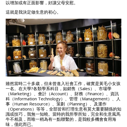
以增加或有正面影響，好讓父母安慰。
這就是我決定做生意的初心。
雖然當時二十多歳，但未曾進入社會工作，確實是黃毛小女孩
一名。在大學?各類學系科目，如銷售（Sales）、市場學
（Marketing）、會計（Account）、財務（Finance）、資訊
科（Information Technology）、管理（Management）、人
事（Human Resource）、策劃（Planning）、及運作
（Operations）等等，全部皆和打理生意有莫大重要關係的知
識或技巧，我無一知曉。當時的我所學所知，完全和生意風馬
牛不相及，而唯一稍為有一點聯繫的，是我較多機會食用海
味，僅此而已。