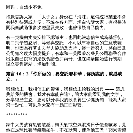
困難，自然少不免。
抱歉告訴大家，「太子女」身份在「海味」這傳統行業並不會
有特別待遇或方便，不論在各方面。坦白告訴大家，有很長時
間我嘗試過很多次碰壁及失敗，也曾懷疑自己能力。
有一契機由丈夫安排下認識主，也因此決志信主成為基督徒。
明白到學習忍耐、等候與交託，不可以單靠自己的主意或聰
明。也因為有著丈夫鼎力協助及支持，經一番努力，將自己及
公司知名度大幅度提升，有幸和一美國著名餐具公司聯乘合作
出版自己撰寫的湯飲食譜合共兩冊。也在網購開始盛行初期，
設立零售網站，增加利潤。
箴言 16：3「你所做的，要交託耶和華，你所謀的，就必成
立。」
我相信主，我相信主的帶領，我相信主給我的恩典 —— 這恩
典給我的機會，我才有幸能在這?，讓大家能看到我的文字，
分享經歷主恩，更可以分享我的飲食養生保健所知，能為大家
幫一點忙，可以為大家有一點正面影響。
*********
家中大男孩有氣管敏感，轉天氣或空氣混濁日子便會咳嗽，見
他在足球比賽時氣喘如牛，不在狀態，便為他烹煮「蘋果雪梨