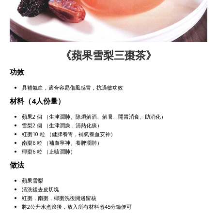
《蘋果雪梨三棗茶》
功效
具補氣血，適合容易傷風感冒，抗過敏功效
材料（4人份量）
蘋果2 個 （生津潤肺、除煩解酒、解暑、開胃消食、助消化）
雪梨2 個 （生津潤燥，清熱化痰）
紅棗10 粒 （健脾養胃，補氣養血安神）
南棗6 粒 （補血寧神、養脾潤肺）
椰棗6 粒 （止咳潤肺）
做法
蘋果雪梨
清洗後去皮切塊
紅棗，南棗，椰棗洗後開邊留核
將2公升水煮滾後，放入所有材料煮45分鐘便可