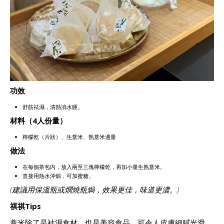
功效
舒筋祛濕，清熱消水腫。
材料（4人份量）
檸檬乾（片狀）、生薏米、熟薏米適量
做法
在每個茶包內，放入兩至三塊檸檬乾，再加小量生熟薏米。
直接用熱水沖焗，可加蜜糖。
(建議用保溫瓶或燘燒瓶焗，效果更佳，味道更濃。)
祺祺Tips
薏米除了是袪濕食材，也是美容食品，可令人皮膚細膩光滑，