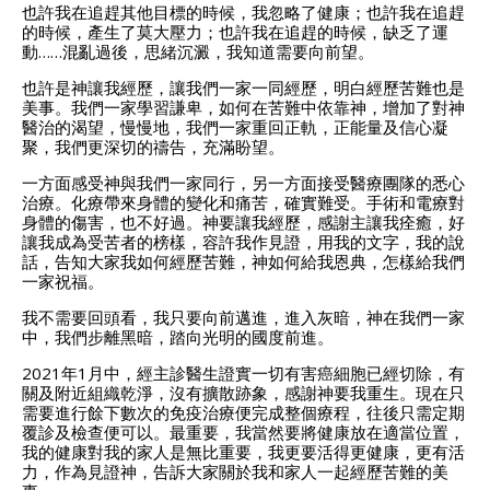
也許我在追趕其他目標的時候，我忽略了健康；也許我在追趕
的時候，產生了莫大壓力；也許我在追趕的時候，缺乏了運
動……混亂過後，思緒沉澱，我知道需要向前望。
也許是神讓我經歷，讓我們一家一同經歷，明白經歷苦難也是
美事。我們一家學習謙卑，如何在苦難中依靠神，增加了對神
醫治的渴望，慢慢地，我們一家重回正軌，正能量及信心凝
聚，我們更深切的禱告，充滿盼望。
一方面感受神與我們一家同行，另一方面接受醫療團隊的悉心
治療。化療帶來身體的變化和痛苦，確實難受。手術和電療對
身體的傷害，也不好過。神要讓我經歷，感謝主讓我痊癒，好
讓我成為受苦者的榜樣，容許我作見證，用我的文字，我的說
話，告知大家我如何經歷苦難，神如何給我恩典，怎樣給我們
一家祝福。
我不需要回頭看，我只要向前邁進，進入灰暗，神在我們一家
中，我們步離黑暗，踏向光明的國度前進。
2021年1月中，經主診醫生證實一切有害癌細胞已經切除，有
關及附近組織乾淨，沒有擴散跡象，感謝神要我重生。現在只
需要進行餘下數次的免疫治療便完成整個療程，往後只需定期
覆診及檢查便可以。最重要，我當然要將健康放在適當位置，
我的健康對我的家人是無比重要，我更要活得更健康，更有活
力，作為見證神，告訴大家關於我和家人一起經歷苦難的美