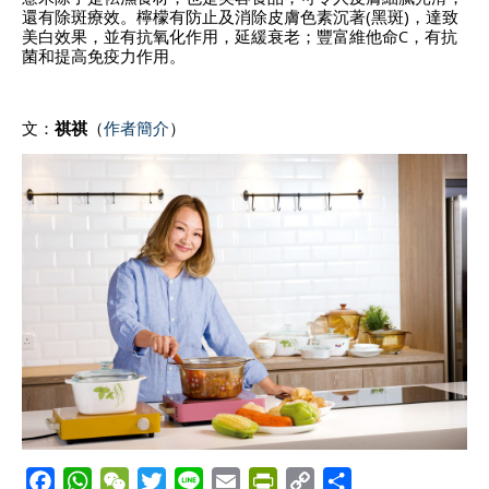
還有除斑療效。檸檬有防止及消除皮膚色素沉著(黑斑)，達致
美白效果，並有抗氧化作用，延緩衰老；豐富維他命C，有抗
菌和提高免疫力作用。
文：
祺祺
（
作者簡介
）
F
W
W
T
L
E
P
C
S