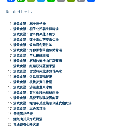
a
h
e
w
i
m
r
o
h
Related Posts:
c
a
C
i
n
a
i
p
a
e
t
h
t
e
i
n
y
r
湯飲食譜：杞子蓮子湯
b
s
a
t
l
t
L
e
湯飲食譜：杞子北芪花生雞腳湯
湯飲食譜︰雪耳白果蓮子糖水
o
A
t
e
F
i
湯飲食譜：蓮子淮山茯苓薏仁湯
o
p
r
r
n
湯飲食譜：炆魚唇冬菇竹笙
湯飲食譜︰海參黑翡翠鮑魚豬骨湯
k
p
i
k
湯飲食譜：羊肚菌螺頭湯
e
湯飲食譜：石斛粒鮮淮山紅蘿蔔湯
湯飲食譜：紅菜頭洋蔥腰果湯
n
湯飲食譜：雪梨乾南北杏無花果水
d
湯飲食譜：冬瓜荷葉鴨腎湯
l
湯飲食譜：核桃芡實牛骨湯
湯飲食譜：沙菜生薏米冰糖
y
湯飲食譜：黃耳生腰果核桃肉湯
湯飲食譜：黑杞子玫瑰花圓肉茶
湯飲食譜：螺頭冬瓜生熟薏米陳皮瘦肉湯
湯飲食譜：五色素菜湯
雪燕黑杞子蜜
鱷魚肉川貝海底椰湯
青邊鮑養心降火湯