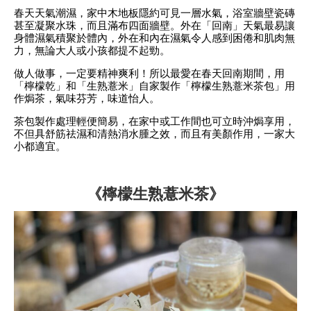
春天天氣潮濕，家中木地板隱約可見一層水氣，浴室牆壁瓷磚
甚至凝聚水珠，而且滿布四面牆壁。外在「回南」天氣最易讓
身體濕氣積聚於體內，外在和內在濕氣令人感到困倦和肌肉無
力，無論大人或小孩都提不起勁。
做人做事，一定要精神爽利！所以最愛在春天回南期間，用
「檸檬乾」和「生熟薏米」自家製作「檸檬生熟薏米茶包」用
作焗茶，氣味芬芳，味道怡人。
茶包製作處理輕便簡易，在家中或工作間也可立時沖焗享用，
不但具舒筋祛濕和清熱消水腫之效，而且有美顏作用，一家大
小都適宜。
《檸檬生熟薏米茶》