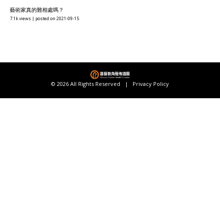
藝術家真的難相處嗎？
7.1k views
|
posted on 2021-09-15
© 2026 All Rights Reserved |
Privacy Policy