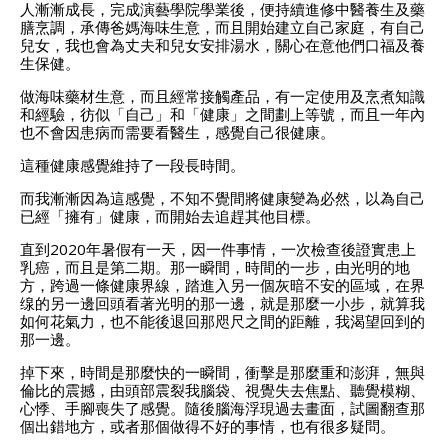
人漸漸成長，完成演藝學院學業後，便持續進修中醫養生及藥
膳烹調，承傳爸媽海味生意，而且開始建立自己家庭，有自己
兒女，我也會為丈夫和兒女安排湯水，關心在意他們口福及養
生保健。
做海味藥材生意，而且經常接觸產品，有一定使用及烹煮知識
和經驗，彷似「自己」和「健康」之間劃上等號，而且一年內
也不會因患病而需要看醫生，感覺自己很健康。
這種健康感覺維持了一段長時間。
而我漸漸因為這感覺，不知不覺間將健康變為必然，以為自己
已經「擁有」健康，而開始去追趕其他目標。
直到2020年暑假有一天，因一件事情，一次檢查後證實患上
乳癌，而且是第二期。那一瞬間，時間的一步，由光明的地
方，跨過一條健康界線，踏進入另一個灰暗不安的區域，在界
缐的另一邊回頭看著光明的那一邊，就是那麼一小步，就算我
如何花氣力，也不能後退回那咫尺之間的距離，我渴望回到的
那一邊。
掉下來，時間是那麼快的一瞬間，衝擊是那麼重和澎湃，無與
倫比的震撼，由頭部震裂我腦袋、視覺失去焦點、聽覺模糊、
心悸、手腳喪失了感覺。隨後腦海浮現過去畫面，試圖翻查那
個出錯地方，或者那個做得不好的事情，也有很多疑問。