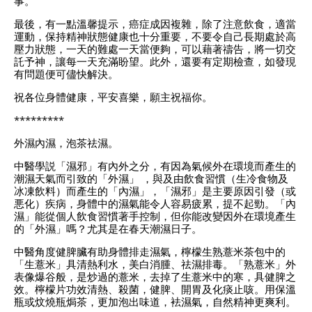
事。
最後，有一點溫馨提示，癌症成因複雜，除了注意飲食，適當
運動，保持精神狀態健康也十分重要，不要令自己長期處於高
壓力狀態，一天的難處一天當便夠，可以藉著禱告，將一切交
託予神，讓每一天充滿盼望。此外，還要有定期檢查，如發現
有問題便可儘快解決。
祝各位身體健康，平安喜樂，願主祝福你。
*********
外濕內濕，泡茶祛濕。
中醫學説「濕邪」有內外之分，有因為氣候外在環境而產生的
潮濕天氣而引致的「外濕」 ，與及由飲食習慣（生冷食物及
冰凍飲料）而產生的「內濕」，「濕邪」是主要原因引發（或
悪化）疾病，身體中的濕氣能令人容易疲累，提不起勁。「內
濕」能從個人飲食習慣著手控制，但你能改變因外在環境產生
的「外濕」嗎？尤其是在春天潮濕日子。
中醫角度健脾臟有助身體排走濕氣，檸檬生熟薏米茶包中的
「生薏米」具清熱利水，美白消腫、祛濕排毒。「熟薏米」外
表像爆谷般，是炒過的薏米，去掉了生薏米中的寒，具健脾之
效。檸檬片功效清熱、殺菌，健脾、開胃及化痰止咳。用保溫
瓶或炆燒瓶焗茶，更加泡出味道，袪濕氣，自然精神更爽利。