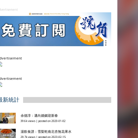
dvertisement
dvertisement
dvertisement
最新統計
余德淳：邁向婚姻迎新春
39.6k views
|
posted on 2020-01-02
湯飲食譜：雪梨乾南北杏無花果水
29.7k views
|
posted on 2023-02-15