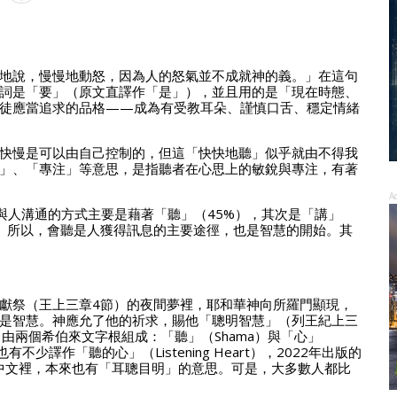
地說，慢慢地動怒，因為人的怒氣並不成就神的義。」在這句
詞是「要」（原文直譯作「是」），並且用的是「現在時態、
徒應當追求的品格——成為有受教耳朵、謹慎口舌、穩定情緒
快慢是可以由自己控制的，但這「快快地聽」似乎就由不得我
」、「專注」等意思，是指聽者在心思上的敏銳與專注，有著
A
究，人與人溝通的方式主要是藉著「聽」（45%），其次是「講」
）。所以，會聽是人獲得訊息的主要途徑，也是智慧的開始。其
獻祭（王上三章4節）的夜間夢裡，耶和華神向所羅門顯現，
是智慧。神應允了他的祈求，賜他「聰明智慧」（列王紀上三
由兩個希伯來文字根組成：「聽」（Shama）與「心」
不少譯作「聽的心」（Listening Heart），2022年出版的
。「聰明」在中文裡，本來也有「耳聰目明」的意思。可是，大多數人都比