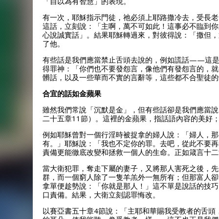
「自以為有智慧」的表現。
有一次，耶穌指示門徒，祂必須上耶路撒冷去，受長老
這話，立刻說：「主啊，萬不可如此！這事必不臨到你
心說誠實話」。結果耶穌轉過來，對彼得說：「撒但，
了他。
有些話是我們應當禁止舌頭去說的，例如謊話——這是
得罪神：「你們也不要發怨言，像他們有發怨言的，就
髒話，以及一些華而不實的言辭等，這些都不合聖徒的
合宜的話如金蘋果
雖然我們常說「沉默是金」，但有些話卻是我們應當說
二十五章11節）。這裡的金蘋果，指話語內容的美好
例如耶穌曾對一個行淫時被捉拿的婦人說：「婦人，那
有。」耶穌說：「我也不定你的罪。去吧，從此不要再
責備更能徹底改變和拯救一個人的生命。正如箴言十二
當大衛犯罪，奪走下屬的妻子，又將那人害死之後，先
群，而一個窮人除了一隻羊羔外一無所有；但那富人卻
拿單便趁勢說：「你就是那人！」這不單是說話的技巧
口責備。結果，大衛立刻認罪悔改。
以賽亞書五十章4節說：「主耶和華賜我受教者的舌頭