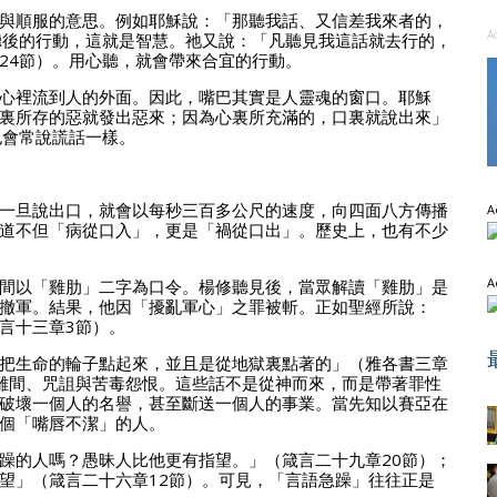
與順服的意思。例如耶穌說：「那聽我話、又信差我來者的，
A
聽後的行動，這就是智慧。祂又說：「凡聽見我這話就去行的，
24節）。用心聽，就會帶來合宜的行動。
心裡流到人的外面。因此，嘴巴其實是人靈魂的窗口。耶穌
裏所存的惡就發出惡來；因為心裏所充滿的，口裏就說出來」
也會常說謊話一樣。
一旦說出口，就會以每秒三百多公尺的速度，向四面八方傳播
A
道不但「病從口入」，更是「禍從口出」。歷史上，也有不少
A
間以「雞肋」二字為口令。楊修聽見後，當眾解讀「雞肋」是
撤軍。結果，他因「擾亂軍心」之罪被斬。正如聖經所說：
言十三章3節）。
把生命的輪子點起來，並且是從地獄裏點著的」（雅各書三章
離間、咒詛與苦毒怨恨。這些話不是從神而來，而是帶著罪性
破壞一個人的名譽，甚至斷送一個人的事業。當先知以賽亞在
個「嘴唇不潔」的人。
躁的人嗎？愚昧人比他更有指望。」（箴言二十九章20節）；
望」（箴言二十六章12節）。可見，「言語急躁」往往正是