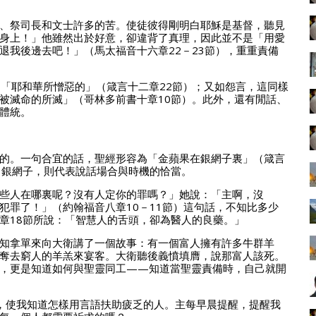
、祭司長和文士許多的苦。使徒彼得剛明白耶穌是基督，聽見
身上！」他雖然出於好意，卻違背了真理，因此並不是「用愛
退我後邊去吧！」（馬太福音十六章22－23節），重重責備
「耶和華所憎惡的」（箴言十二章22節）；又如怨言，這同樣
被滅命的所滅」（哥林多前書十章10節）。此外，還有閒話、
體統。
的。一句合宜的話，聖經形容為「金蘋果在銀網子裏」（箴言
；銀網子，則代表說話場合與時機的恰當。
些人在哪裏呢？沒有人定你的罪嗎？」她說：「主啊，沒
犯罪了！」（約翰福音八章10－11節）這句話，不知比多少
章18節所說：「智慧人的舌頭，卻為醫人的良藥。」
知拿單來向大衛講了一個故事：有一個富人擁有許多牛群羊
奪去窮人的羊羔來宴客。大衛聽後義憤填膺，說那富人該死。
，更是知道如何與聖靈同工——知道當聖靈責備時，自己就開
，使我知道怎樣用言語扶助疲乏的人。主每早晨提醒，提醒我