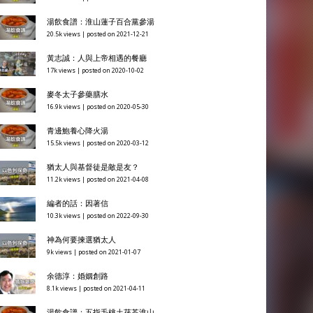
湯飲食譜：淮山蓮子百合黨參湯
20.5k views
|
posted on 2021-12-21
黃志誠：人與上帝相遇的餐廳
17k views
|
posted on 2020-10-02
麥冬太子參藥膳水
16.9k views
|
posted on 2020-05-30
青邊鮑養心降火湯
15.5k views
|
posted on 2020-03-12
猶太人與基督徒是敵是友？
11.2k views
|
posted on 2021-04-08
編者的話：因著信
10.3k views
|
posted on 2022-09-30
神為何要揀選猶太人
9k views
|
posted on 2021-01-07
余德淳：婚姻創路
8.1k views
|
posted on 2021-04-11
湯飲食譜：五指毛桃土茯苓淮山