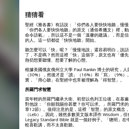
猜猜看
聖經《雅各書》有話說：「你們各人要快快地聽，慢慢
「你們各人要快快地聽」的原文（通俗希臘文）裡，動
命令語氣」，所以這不是一個「溫馨的建議」，而是信
的人。這一切都從「快快地聽」開始。
聽怎麼可以「快」呢？「慢慢地說」還容易明白，說話
了，不是嗎？然而這裡「快」這個字，原文也有「優先
熱切想要聽懂、想要了解的心態。
根據美國俄亥俄州立大學 Paul Rankin 博士的研
（30%），然後才是「讀」（16%）和「寫」（9%
實，「用心聽」在聖經中也常被理解為「得智慧」。
所羅門求智慧
當年輕的所羅門繼承大衛、初登以色列王位後，在基遍
對他說：「你願我賜你甚麼？你可以求。」所羅門求的
章12節）。值得注意的是，這裡「智慧」的原文概念，
（Leb）。因此，雖然多數英文版本譯作 Wisdom，但也有
Legacy Standard Bible 就是一個好例子
較喜歡講，而不太喜歡聽。