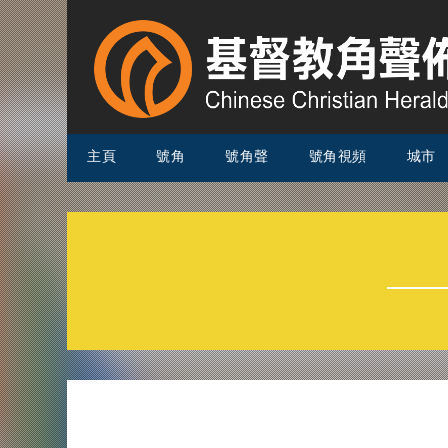
主頁
號角
號角聲
號角視頻
城市