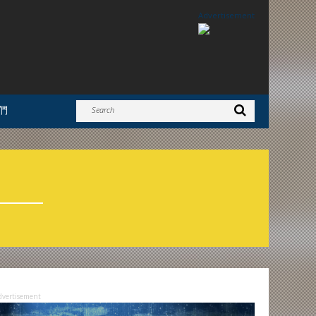
Advertisement
們
dvertisement