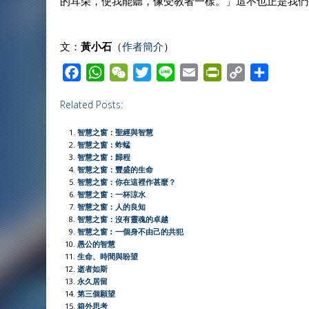
的耳朵，使我能聽，像受教者一樣。」這不也正是我們
文：
黃小石
（
作者簡介
）
F
W
W
T
L
E
P
C
S
a
h
e
w
i
m
r
o
h
Related Posts:
c
a
C
i
n
a
i
p
a
e
t
h
t
e
i
n
y
r
智慧之窗：聖經與智慧
b
s
a
t
l
t
L
e
智慧之窗：蚱蜢
智慧之窗：歸程
o
A
t
e
F
i
智慧之窗：豐盛的生命
o
p
r
r
n
智慧之窗：你在這裡作甚麼？
智慧之窗：一杯涼水
k
p
i
k
智慧之窗：人的良知
e
智慧之窗：沒有靈魂的卓越
智慧之窗︰一個身不由己的共犯
n
愚公的智慧
d
生命、時間與盼望
l
逝者如斯
永久居留
y
第三個願望
箱外思考