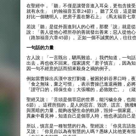
在聖經中，「聽」不僅是讓聲音進入耳朵，更包含接受
就有永生」（約翰福音五章24節）。聽了又信，這是
好比一個聰明人，把房子蓋在磐石上」（馬太福音七章
若說「聽」是從外面進到人的心裡，那麼「說」就是從
說：「善人從他心裡所存的善就發出善來；惡人從他心
（路加福音六章45節）。正如一個不誠實的人，往往
一句話的力量
古人說：「一言既出，駟馬難追。」我們知道，一句話
出去，再也收不回來。儒家講究「君子慎言」，因為知
因一句不經意的話而招來殺身之禍的例子。
例如當曹操出兵漢中攻打劉備，被困於斜谷界口時，夜
「食之無味，棄之可惜」，表示曹操已進退兩難，必將
「謹守口的，得保生命；大張嘴的，必致敗亡。」（箴
聖經又說：「舌頭是個罪惡的世界，能污穢全身，也能
6節）。這裡所指的，是人的惡言、毀謗、謊言、挑撥
與黑暗的力量，能夠改變生命的軌跡，毀掉一個家庭、
異象中看見神，知道自己是個罪人時，他也承認自己是
所以，慎言是一種智慧的行為。聖經說：「你見言語急
又說：「你見自以為有智慧的人嗎？愚昧人比他更有指