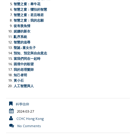
o
p
r
r
n
智慧之窗：牽牛花
智慧之窗：懼怕的智慧
k
p
i
k
智慧之窗：若且唯若
e
智慧之窗：我的志願
徒有羨魚情
n
妮娜的新衣
d
亂序系統
l
智慧的追尋
聖誕–童女生子
y
預知、預定與自由意志
當我們同在一起時
困境中的盼望
我的老理髮師
知己者明
黃小石
人工智慧與人
科學信仰
2024-03-27
CCHC Hong Kong
No Comments