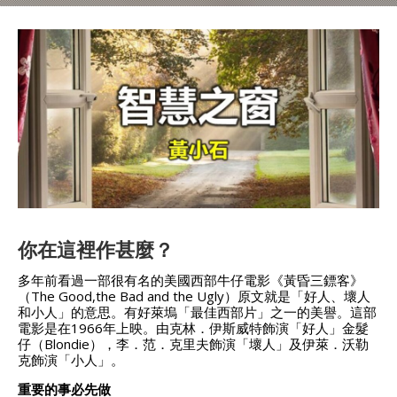
你在這裡作甚麼？
多年前看過一部很有名的美國西部牛仔電影《黃昏三鏢客》
（The Good,the Bad and the Ugly）原文就是「好人、壞人
和小人」的意思。有好萊塢「最佳西部片」之一的美譽。這部
電影是在1966年上映。由克林．伊斯威特飾演「好人」金髮
仔（Blondie），李．范．克里夫飾演「壞人」及伊萊．沃勒
克飾演「小人」。
重要的事必先做