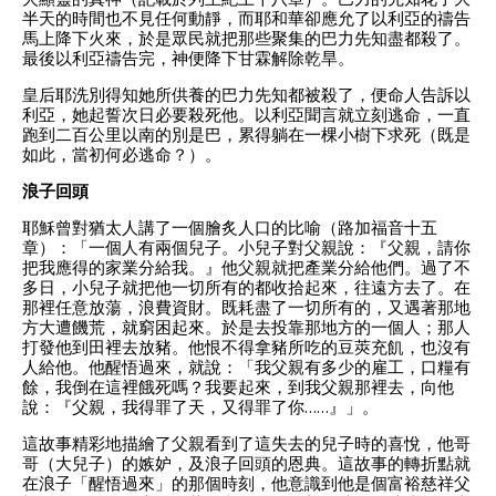
半天的時間也不見任何動靜，而耶和華卻應允了以利亞的禱告
馬上降下火來，於是眾民就把那些聚集的巴力先知盡都殺了。
最後以利亞禱告完，神便降下甘霖解除乾旱。
皇后耶洗別得知她所供養的巴力先知都被殺了，便命人告訴以
利亞，她起誓次日必要殺死他。以利亞聞言就立刻逃命，一直
跑到二百公里以南的別是巴，累得躺在一棵小樹下求死（既是
如此，當初何必逃命？）。
浪子回頭
耶穌曾對猶太人講了一個膾炙人口的比喻（路加福音十五
章）：「一個人有兩個兒子。小兒子對父親說：『父親，請你
把我應得的家業分給我。』他父親就把產業分給他們。過了不
多日，小兒子就把他一切所有的都收拾起來，往遠方去了。在
那裡任意放蕩，浪費資財。既耗盡了一切所有的，又遇著那地
方大遭饑荒，就窮困起來。於是去投靠那地方的一個人；那人
打發他到田裡去放豬。他恨不得拿豬所吃的豆莢充飢，也沒有
人給他。他醒悟過來，就說：「我父親有多少的雇工，口糧有
餘，我倒在這裡餓死嗎？我要起來，到我父親那裡去，向他
說：『父親，我得罪了天，又得罪了你……』」。
這故事精彩地描繪了父親看到了這失去的兒子時的喜悅，他哥
哥（大兒子）的嫉妒，及浪子回頭的恩典。這故事的轉折點就
在浪子「醒悟過來」的那個時刻，他意識到他是個富裕慈祥父