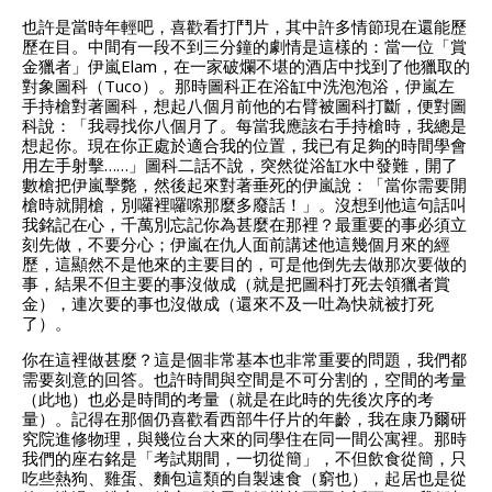
也許是當時年輕吧，喜歡看打鬥片，其中許多情節現在還能歷
歷在目。中間有一段不到三分鐘的劇情是這樣的：當一位「賞
金獵者」伊嵐Elam，在一家破爛不堪的酒店中找到了他獵取的
對象圖科（Tuco）。那時圖科正在浴缸中洗泡泡浴，伊嵐左
手持槍對著圖科，想起八個月前他的右臂被圖科打斷，便對圖
科說：「我尋找你八個月了。每當我應該右手持槍時，我總是
想起你。現在你正處於適合我的位置，我已有足夠的時間學會
用左手射擊……」圖科二話不說，突然從浴缸水中發難，開了
數槍把伊嵐擊斃，然後起來對著垂死的伊嵐說：「當你需要開
槍時就開槍，別囉裡囉嗦那麼多廢話！」。沒想到他這句話叫
我銘記在心，千萬別忘記你為甚麼在那裡？最重要的事必須立
刻先做，不要分心；伊嵐在仇人面前講述他這幾個月來的經
歷，這顯然不是他來的主要目的，可是他倒先去做那次要做的
事，結果不但主要的事沒做成（就是把圖科打死去領獵者賞
金），連次要的事也沒做成（還來不及一吐為快就被打死
了）。
你在這裡做甚麼？這是個非常基本也非常重要的問題，我們都
需要刻意的回答。也許時間與空間是不可分割的，空間的考量
（此地）也必是時間的考量（就是在此時的先後次序的考
量）。記得在那個仍喜歡看西部牛仔片的年齡，我在康乃爾研
究院進修物理，與幾位台大來的同學住在同一間公寓裡。那時
我們的座右銘是「考試期間，一切從簡」，不但飲食從簡，只
吃些熱狗、雞蛋、麵包這類的自製速食（窮也），起居也是從