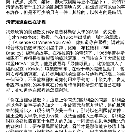
簡（洗澡、洗衣、鋪床、聊天或娛樂等更不在話下）。我們都
清楚為甚麼千里迢迢的跑到這個地方來，雖然這裡可以做的事
有許多，但是不可少的只有一件，其餘的，以後有的是時間。
清楚知道自己在哪裡
我最欣賞的美國散文作家是普林斯頓大學的約翰．麥克斐
（John McPhee）教授。他在1965年出版的「場地的意識」
（《A Sense Of Where You Are》–你知道你在哪裡）講述當
時普林斯頓籃球隊的明星中鋒，比爾．布拉德利（Bill
Bradley）練球的故事。在布拉德利的帶領下，1965年普林斯
頓隊不但獲得長春藤聯盟的籃球冠軍，也同時進入了大學籃球
聯盟NCAA半決賽，他更被選為「最佳球員」。此後他加入了
紐約尼克（Knicks）職業籃球隊，在他十年的職業生涯中，曾
兩次獲得總冠軍。布拉德利練球的訣竅在於他熟悉球場上的每
一個崗位，不看籃框卻知道如何用左手勾射，十發九中。麥克
斐說布拉德利的本事就在於他每時每刻都清楚知道自己在哪
裡，並知道他在那裡當怎樣射球。
「你在這裡做甚麼？」這是上帝問先知以利亞的問題。以利亞
是以色列最重要的先知之一，生於西元前第九世紀，是約旦河
東的提斯比人（現今約旦安曼一帶）。那時以色列國背棄神，
國王亞哈大肆崇拜巴力偶像，以致全國陷入三年旱災。以利亞
叫亞哈召集四百五十名巴力的先知，一同聚集在以色列西北角
的迦密山上，要在眾民面前比試，看誰才是那位能在祭壇上降
火顯靈的真神（記載於列王紀上十八章）。巴力的先知花了大