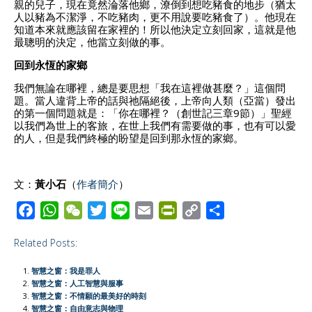
親的兒子，現在竟然淪落他鄉，潦倒到想吃豬食的地步（猶太
人以豬為不潔淨，不吃豬肉，更不用說要吃豬食了）。他現在
知道本來就應該留在家裡的！所以他決定立刻回家，這就是他
最聰明的決定，他當立刻做的事。
回到永恆的家鄉
我們無論在哪裡，總是要思想「我在這裡做甚麼？」這個問
題。當人違背上帝的話與祂隔絕後，上帝向人類（亞當）發出
的第一個問題就是：「你在哪裡？（創世記三章9節）」聖經
以我們為世上的客旅，在世上我們有需要做的事，也有可以愛
的人，但是我們終極的盼望是回到那永恆的家鄉。
文：
黃小石
（
作者簡介
）
F
W
W
T
L
E
P
C
S
a
h
e
w
i
m
r
o
h
Related Posts:
c
a
C
i
n
a
i
p
a
e
t
h
t
e
i
n
y
r
智慧之窗：我是罪人
b
s
a
t
l
t
L
e
智慧之窗：人工智慧與服事
智慧之窗：不情願的最美好的時刻
o
A
t
e
F
i
智慧之窗：自由意志與物理