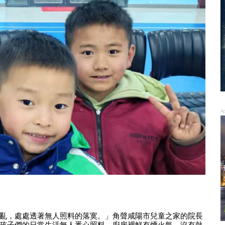
A
亂，處處透著無人照料的落寞。」角聲咸陽市兒童之家的院長
孩子們的日常生活無人悉心照料，廚房裡鮮有煙火氣，沒有熱