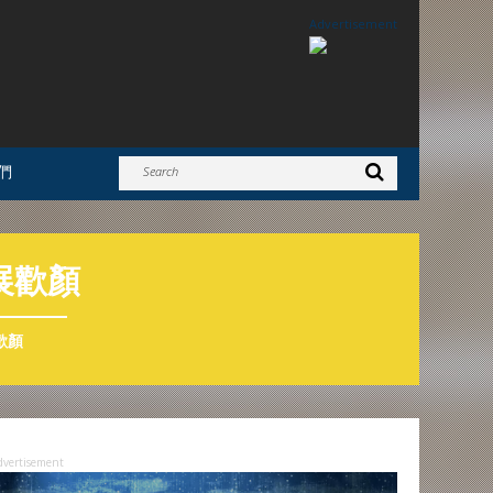
Advertisement
們
展歡顏
歡顏
dvertisement