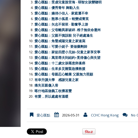
愛心匯點：受虐兒童脫苦海 ‧ 弱智女孩變聰明
o
A
t
e
F
i
愛心匯點：優秀青年 舞動入生
o
p
r
r
n
愛心匯點：嬌俏小佳人 ‧ 家庭遭不幸
愛心匯點：憨厚小孤星 • 蛻變成菁英
k
p
i
k
愛心匯點：矢志不留班 ‧ 勤奮爭上游
e
愛心匯點：父母離異家破碎․稚子無依命蹇舛
愛心匯點：父親不慎誤殺 兒子絕處逢生
n
愛心匯點：角聲咸陽兒童之家速寫
d
愛心匯點：可愛小妮子· 要做藥劑師
l
愛心匯點：家徒四壁小兄妹•兒童之家享安寧
愛心匯點：萬里尋夫到紐約•覓得傷心與失望
y
愛心匯點：十二歲女孩罹患卵巢癌
愛心匯點：生來多災難緊急獲救援
愛心匯點：母親忍心離棄 父親無力照顧
有幸升讀大學 感謝兒童之家
痛失至親傷入骨
喀什地區做義工收獲甚豐
有愛，所以處處有溫暖
愛心匯點
2026-05-31
CCHC Hong Kong
No 