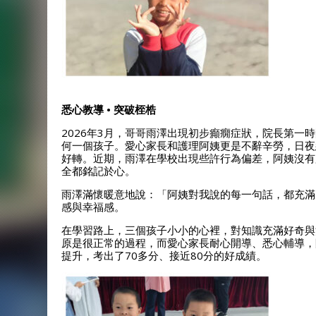
悉心教導 • 突破桎梏
2026年3月，哥哥雨澤出現初步癲癇症狀，院長第一
何一個孩子。愛心家長和護理阿姨更是不辭辛勞，日夜
好轉。近期，雨澤在學校出現些許行為偏差，阿姨沒有
全都銘記於心。
雨澤滿懷暖意地說：「阿姨對我說的每一句話，都充滿
感與幸福感。
在學習路上，三個孩子小小的心裡，對知識充滿好奇與
原是很正常的過程，而愛心家長耐心開導、悉心輔導，
提升，考出了70多分、接近80分的好成績。