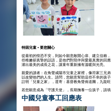
特困兒童 • 要您關心
從最初的惶恐不安，到如今願意敞開心扉、建立信賴，
些稚嫩卻真摯的話語，是他們對陪伴與愛最真實的回應
灌出最美的成長之花，讓童年重新擁有溫暖與光亮。
親愛的讀者：在角聲咸陽市兒童之家裡，像符家三兄弟
以改變他們的人生。請問，您願意幫助這些不幸的孩子
註明「兒童之家」，逕寄：基督教角聲佈道團，九龍旺角通
若您願意成為「守護天使」，長期撫養一位孩子，請填
中國兒童事工回應表