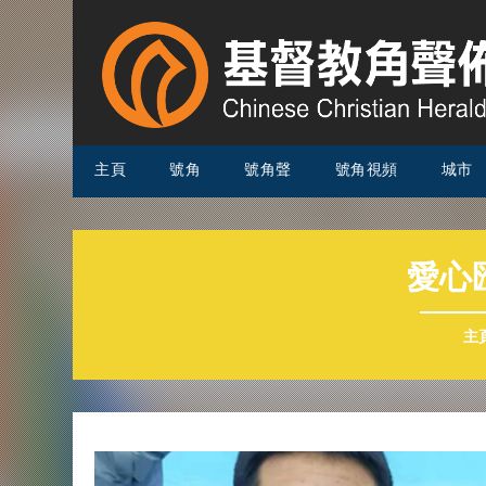
主頁
號角
號角聲
號角視頻
城市
愛心
主