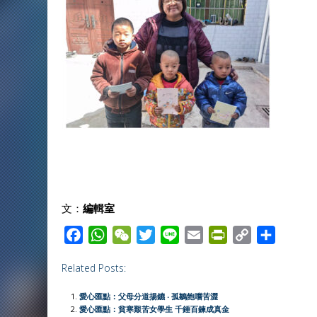
文：
編輯室
F
W
W
T
L
E
P
C
S
a
h
e
w
i
m
r
o
h
Related Posts:
c
a
C
i
n
a
i
p
a
e
t
h
t
e
i
n
y
r
愛心匯點：父母分道揚鑣 ‧ 孤鶵飽嚐苦澀
b
s
a
t
l
t
L
e
愛心匯點：貧寒艱苦女學生 千錘百鍊成真金