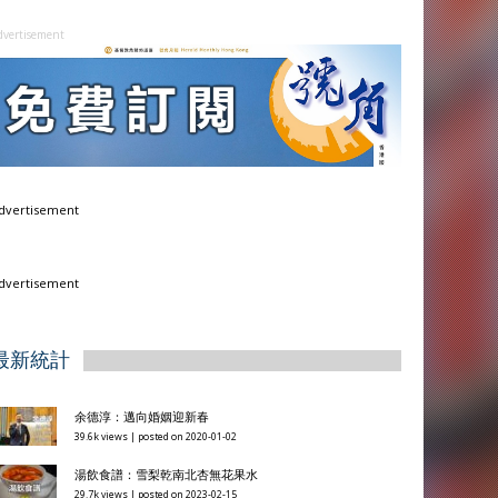
dvertisement
dvertisement
dvertisement
最新統計
余德淳：邁向婚姻迎新春
39.6k views
|
posted on 2020-01-02
湯飲食譜：雪梨乾南北杏無花果水
29.7k views
|
posted on 2023-02-15