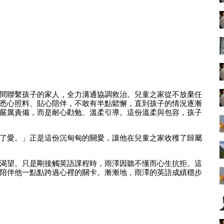
時間聯繫孩子的家人，全力溝通協調救治。兒童之家從不放棄任
悉心照料、貼心陪伴，不敢有半點鬆懈，直到孩子的情況逐漸
嚴厲責備，而是耐心勸勉、溫柔引導。這份溫柔與包容，孩子
了愛。」正是這份沉甸甸的關愛，讓他在兒童之家收穫了歸屬
渴望。只是剛接觸英語課程時，雨澤因聽不懂而心生抗拒。這
陪伴他一點點跨過心裡的關卡。漸漸地，雨澤的英語成績穩步