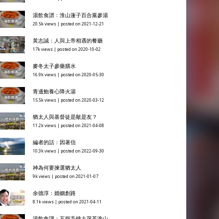
湯飲食譜：淮山蓮子百合黨參湯
20.5k views
|
posted on 2021-12-21
黃志誠：人與上帝相遇的餐廳
17k views
|
posted on 2020-10-02
麥冬太子參藥膳水
16.9k views
|
posted on 2020-05-30
青邊鮑養心降火湯
15.5k views
|
posted on 2020-03-12
猶太人與基督徒是敵是友？
11.2k views
|
posted on 2021-04-08
編者的話：因著信
10.3k views
|
posted on 2022-09-30
神為何要揀選猶太人
9k views
|
posted on 2021-01-07
余德淳：婚姻創路
8.1k views
|
posted on 2021-04-11
湯飲食譜：五指毛桃土茯苓淮山