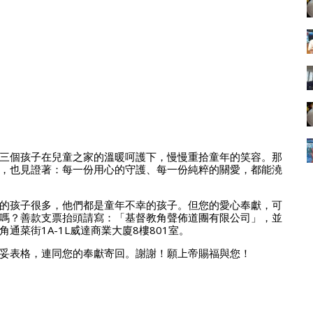
三個孩子在兒童之家的溫暖呵護下，慢慢重拾童年的笑容。那
，也見證著：每一份用心的守護、每一份純粹的關愛，都能澆
的孩子很多，他們都是童年不幸的孩子。但您的愛心奉獻，可
嗎？善款支票抬頭請寫：「基督教角聲佈道團有限公司」，並
菜街1A-1L威達商業大廈8樓801室。
妥表格，連同您的奉獻寄回。謝謝！願上帝賜福與您！