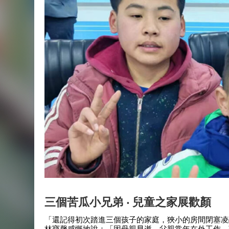
三個苦瓜小兄弟 ‧ 兒童之家展歡顏
「還記得初次踏進三個孩子的家庭，狹小的房間閉塞凌
林寶馨感慨地說：「因母親早逝，父親常年在外工作，