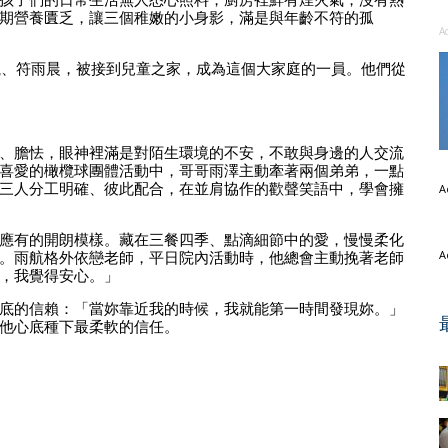
期營養匱乏，讓三個稚嫩的小身影，滿是與年齡不符的孤
A
雨航、符雨晨，被接到兒童之家，成為這個大家庭的一員。他們從
、膽怯，眼神裡滿是對陌生環境的不安，不敢與身邊的人交流
喜愛的橄欖球團體活動中，哥哥雨澤主動牽著兩個弟弟，一點
三人分工明確、彼此配合，在並肩協作的歡聲笑語中，學會擁
A
應有的開朗模樣。藏在三餐四季、點滴細節中的愛，慢慢柔化
。雨航格外依戀老師，平日院內活動時，他總會主動挽著老師
A
，我覺得安心。」
底的信賴：「當妳靠近我的時候，我就能第一時間發現妳。」
他心底種下最柔軟的信任。