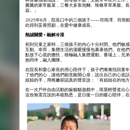
騰騰的家常飯菜，三餐大多靠泡麵、辣條草草果腹。長
寂。」
2025年8月，院長口中的三個孩子——符雨澤、符
此得到妥善照顧，在愛中健康成長。
熱誠關愛 • 融解冷漠
初到兒童之家時，三個孩子的內心十分封閉。他們敏感
互動。幸而，集體生活的溫暖慢慢包裹著他們。在他們
點放下心底的膽怯，積極融入集體運動。賽場上，兄弟
抱同伴，融入團隊。
在院長和愛心家長的用心陪伴下，孩子們漸漸找回童年
了他們的心，讓他們願意敞開心扉，說出自己的心底話
姐姐的手，用稚嫩卻認真的聲音說：「有姐姐在的地方
在一次戶外自由活動的躲貓貓遊戲中，雨晨輕聲道出心
這份無需言說的本能熟悉，是日復一日的暖心陪伴，在