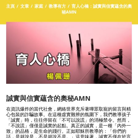
主頁
文章
家庭
教導有方
育人心橋：誠實與信實蘊含的奧
秘AMN
誠實與信實蘊含的奧秘AMN
在資訊爆炸的當代社會，網絡世界充斥著嘩眾取寵的留言與精
心包裝的詐騙故事。在這種虛實難辨的氛圍下，我們教導孩子
「誠實」時，往往停留在「不可以說謊」的消極禁令。然而，
「不說謊」僅僅是誠實的起點。真正的誠實，是一種「內外一
致」的品格，是生命的踐行。正如耶穌所教導的：「你們的
話，是就說是，不是就說不是。」這意味著，誠實不僅在於言