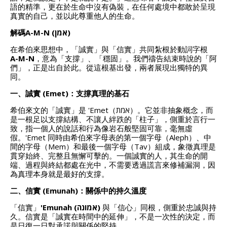
語的精準，更在於生命中沒有偽裝，在任何處境中都敢於呈現
真實的自己，並以此尊重他人的生命。
解碼A-M-N (
אמן)
在希伯來思想中，「誠實」與「信實」共同紮根於動詞字根
A-M-N
，意為「支撐」、「穩固」。我們禱告結束時說的「阿
們」，正是出自於此。從這根基出發，兩者展現出獨特的異
同。
一、誠實 (Emet)
：支撐真理的基石
希伯來文的「誠實」是 'Emet（אמת）。它並非抽象概念，而
是一根足以支撐結構、不讓人絆跌的「柱子」，側重於言行一
致，指一個人的說話和行為像岩石般堅固可靠，毫無虛
假。'Emet 同時由希伯來字母表的第一個字母（Aleph）、中
間的字母（Mem）和最後一個字母（Tav）組成，象徵真理是
貫穿始終、完整且無懈可擊的。一個誠實的人，其生命的開
端、過程與終結都處在光中，不需要透過謊言來修補漏洞，因
為真理本身就是最好的支撐。
二、信實 (Emunah)
：關係中的持久溫度
「信實」
'Emunah (
אמונה)
與「信心」同根，側重於忠誠與持
久。信實是「誠實在時間中的延伸」，不是一次性的決定，而
是日復一日對承諾與關係的堅持。