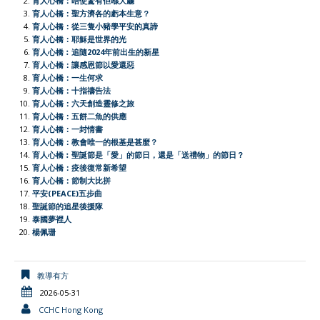
b
s
a
t
l
t
L
e
育人心橋：唔使驚有佢喺大廳
育人心橋：聖方濟各的虧本生意？
o
A
t
e
F
i
育人心橋：從三隻小豬學平安的真諦
o
p
r
r
n
育人心橋：耶穌是世界的光
育人心橋︰追隨2024年前出生的新星
k
p
i
k
育人心橋：讓感恩節以愛還惡
e
育人心橋：一生何求
育人心橋：十指禱告法
n
育人心橋：六天創造靈修之旅
d
育人心橋：五餅二魚的供應
l
育人心橋：一封情書
育人心橋：教會唯一的根基是甚麼？
y
育人心橋︰聖誕節是「愛」的節日，還是「送禮物」的節日？
育人心橋：疫後復常新希望
育人心橋：節制大比拼
平安(PEACE)五步曲
聖誕節的追星後援隊
泰國夢裡人
楊佩珊
教導有方
2026-05-31
CCHC Hong Kong