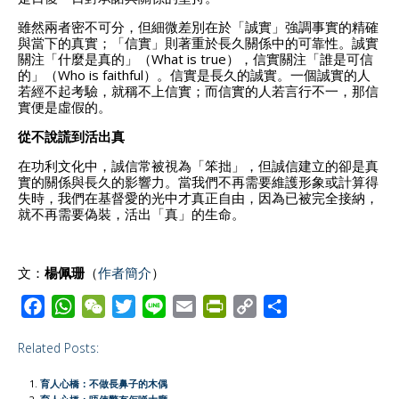
雖然兩者密不可分，但細微差別在於「誠實」強調事實的精確
與當下的真實；「信實」則著重於長久關係中的可靠性。誠實
關注「什麼是真的」（What is true），信實關注「誰是可信
的」（Who is faithful）。信實是長久的誠實。一個誠實的人
若經不起考驗，就稱不上信實；而信實的人若言行不一，那信
實便是虛假的。
從不說謊到活出真
在功利文化中，誠信常被視為「笨拙」，但誠信建立的卻是真
實的關係與長久的影響力。當我們不再需要維護形象或計算得
失時，我們在基督愛的光中才真正自由，因為已被完全接納，
就不再需要偽裝，活出「真」的生命。
文：
楊佩珊
（
作者簡介
）
F
W
W
T
L
E
P
C
S
a
h
e
w
i
m
r
o
h
Related Posts:
c
a
C
i
n
a
i
p
a
e
t
h
t
e
i
n
y
r
育人心橋：不做長鼻子的木偶