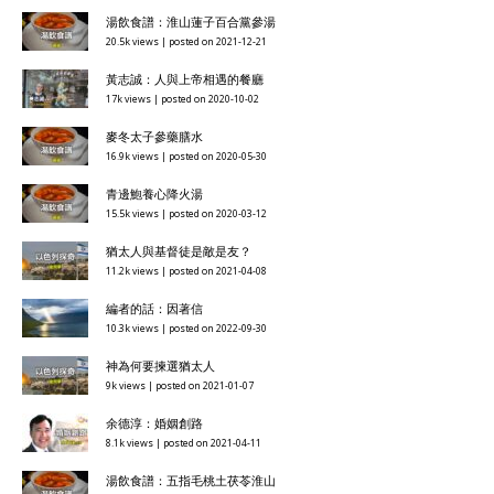
湯飲食譜：淮山蓮子百合黨參湯
20.5k views
|
posted on 2021-12-21
黃志誠：人與上帝相遇的餐廳
17k views
|
posted on 2020-10-02
麥冬太子參藥膳水
16.9k views
|
posted on 2020-05-30
青邊鮑養心降火湯
15.5k views
|
posted on 2020-03-12
猶太人與基督徒是敵是友？
11.2k views
|
posted on 2021-04-08
編者的話：因著信
10.3k views
|
posted on 2022-09-30
神為何要揀選猶太人
9k views
|
posted on 2021-01-07
余德淳：婚姻創路
8.1k views
|
posted on 2021-04-11
湯飲食譜：五指毛桃土茯苓淮山