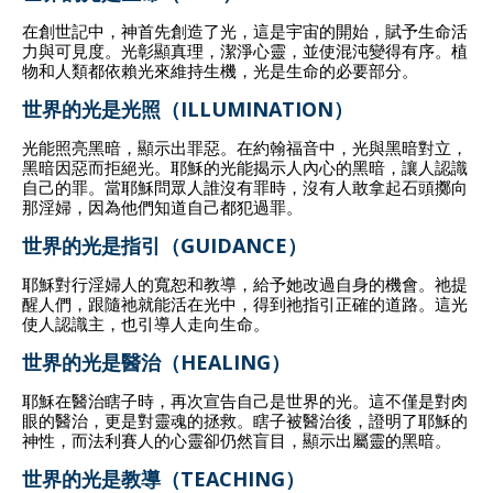
在創世記中，神首先創造了光，這是宇宙的開始，賦予生命活
力與可見度。光彰顯真理，潔淨心靈，並使混沌變得有序。植
物和人類都依賴光來維持生機，光是生命的必要部分。
世界的光是光照（ILLUMINATION）
光能照亮黑暗，顯示出罪惡。在約翰福音中，光與黑暗對立，
黑暗因惡而拒絕光。耶穌的光能揭示人內心的黑暗，讓人認識
自己的罪。當耶穌問眾人誰沒有罪時，沒有人敢拿起石頭擲向
那淫婦，因為他們知道自己都犯過罪。
世界的光是指引（GUIDANCE）
耶穌對行淫婦人的寬恕和教導，給予她改過自身的機會。祂提
醒人們，跟隨祂就能活在光中，得到祂指引正確的道路。這光
使人認識主，也引導人走向生命。
世界的光是醫治（HEALING）
耶穌在醫治瞎子時，再次宣告自己是世界的光。這不僅是對肉
眼的醫治，更是對靈魂的拯救。瞎子被醫治後，證明了耶穌的
神性，而法利賽人的心靈卻仍然盲目，顯示出屬靈的黑暗。
世界的光是教導（TEACHING）