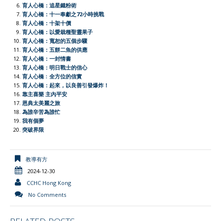
育人心橋：追星鐵粉術
k
p
i
k
育人心橋：十一奉獻之72小時挑戰
e
育人心橋：十架十價
育人心橋：以愛栽種聖靈果子
n
育人心橋：寬恕的五個步驟
d
育人心橋：五餅二魚的供應
l
育人心橋：一封情書
育人心橋：明日戰士的信心
y
育人心橋﹕全方位的信實
育人心橋：起來，以良善引發爆炸！
靠主喜樂 主內平安
恩典太美麗之旅
為誰辛苦為誰忙
我有個夢
突破界限
教導有方
2024-12-30
CCHC Hong Kong
No Comments