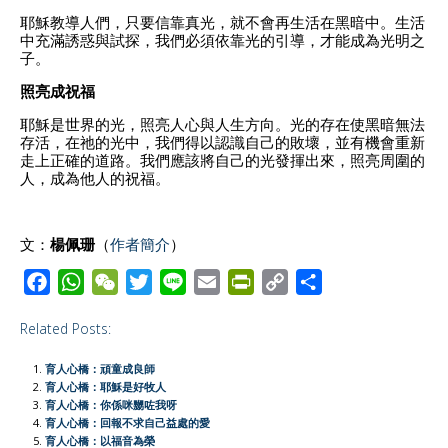
耶穌教導人們，只要信靠真光，就不會再生活在黑暗中。生活
中充滿誘惑與試探，我們必須依靠光的引導，才能成為光明之
子。
照亮成祝福
耶穌是世界的光，照亮人心與人生方向。光的存在使黑暗無法
存活，在祂的光中，我們得以認識自己的敗壞，並有機會重新
走上正確的道路。我們應該將自己的光發揮出來，照亮周圍的
人，成為他人的祝福。
文：
楊佩珊
（
作者簡介
）
F
W
W
T
L
E
P
C
S
a
h
e
w
i
m
r
o
h
Related Posts:
c
a
C
i
n
a
i
p
a
e
t
h
t
e
i
n
y
r
育人心橋：頑童成良師
b
s
a
t
l
t
L
e
育人心橋：耶穌是好牧人
育人心橋：你係咪嬲咗我呀
o
A
t
e
F
i
育人心橋：回報不求自己益處的愛
o
p
r
r
n
育人心橋：以福音為榮