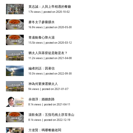
黃志誠：人與上帝相遇的餐廳
17k views
|
posted on 2020-10-02
麥冬太子參藥膳水
16.9k views
|
posted on 2020-05-30
青邊鮑養心降火湯
15.5k views
|
posted on 2020-03-12
猶太人與基督徒是敵是友？
11.2k views
|
posted on 2021-04-08
編者的話：因著信
10.3k views
|
posted on 2022-09-30
神為何要揀選猶太人
9k views
|
posted on 2021-01-07
余德淳：婚姻創路
8.1k views
|
posted on 2021-04-11
湯飲食譜：五指毛桃土茯苓淮山
8.1k views
|
posted on 2022-12-19
方達賢：嗎哪餐廳老闆