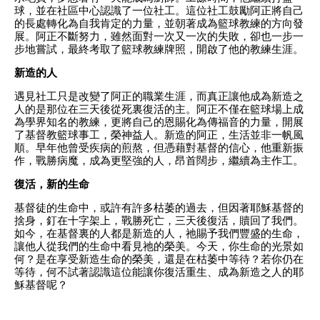
球，並在社區中心認識了一位社工。這位社工鼓勵阿正將自己
的長處轉化為自我肯定的力量，並朝著成為籃球教練的方向發
展。阿正不斷努力，雖然面對一次又一次的失敗，卻也一步一
步地嘗試，最終考取了籃球教練牌照，開啟了他的教練生涯。
新造的人
遇見社工只是改變了阿正的職業生涯，而真正讓他成為新造之
人的是那位在三天後從死裏復活的主。阿正不僅在籃球場上成
為學界知名的教練，更將自己的恩賜化為傳福音的力量，開展
了基督教籃球事工，榮神益人。新造的阿正，生活並非一帆風
順。早年他曾受疾病的煎熬，但憑藉對基督的信心，他重新振
作，戰勝病魔，成為更堅強的人，昂首闊步，繼續為主作工。
復活，新的生命
基督徒的生命中，或許有許多枯萎的過去，但因著耶穌基督的
捨身，釘在十字架上，戰勝死亡，三天後復活，贖回了我們。
如今，在基督裏的人都是新造的人，祂賜予我們豐盛的生命，
讓他人從我們的生命中看見祂的榮美。今天，你生命的光景如
何？是在享受新造生命的榮美，還是在枯萎中等待？若你仍在
等待，何不試著認識這位能讓你復活重生、成為新造之人的耶
穌基督呢？