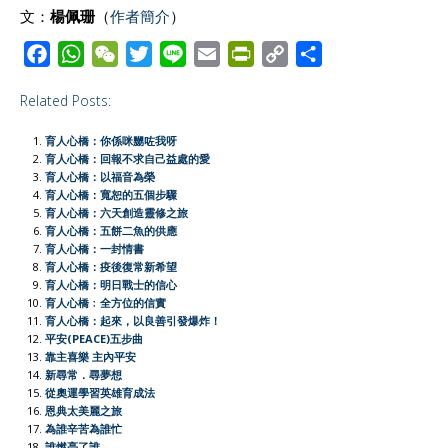
文：
楊佩珊
（
作者簡介
）
F
W
W
T
L
E
P
C
S
a
h
e
w
i
m
r
o
h
Related Posts:
c
a
C
i
n
a
i
p
a
e
t
h
t
e
i
n
y
r
育人心橋：你係咪嬲咗我呀
b
s
a
t
l
t
L
e
育人心橋：回報不求自己益處的愛
育人心橋：以福音為榮
o
A
t
e
F
i
育人心橋：寬恕的五個步驟
o
p
r
r
n
育人心橋：六天創造靈修之旅
育人心橋：五餅二魚的供應
k
p
i
k
育人心橋：一封情書
e
育人心橋：疫後復常新希望
育人心橋：明日戰士的信心
n
育人心橋﹕全方位的信實
d
育人心橋：起來，以良善引發爆炸！
l
平安(PEACE)五步曲
靠主喜樂 主內平安
y
新尋常．尋夢想
從奧運學習英雄育成法
恩典太美麗之旅
為誰辛苦為誰忙
誰燃亮了誰