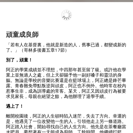
頑童成良師
「若有人在基督裏，他就是新造的人，舊事已過，都變成新的
了。」（哥林多後書五章17節）
別了，頑童！
阿正的學業成績並不理想，中四那年甚至留了級。或許他在學
業上並無過人之處，但上天卻賜予他一副好嗓子和靈活的身
軀。無論是學校的音樂比賽還是在籃球場上，阿正總是鋒芒畢
露。青春難免帶點叛逆與頑皮，阿正也不例外。他時常在校內
惹事生非，成為訓導處的常客。某天，阿正又因頑皮行為被要
求見家長，母親在絕望之餘，為他辦理了退學手續。
遇上了！
離開校園後，阿正的人生頓時陷入迷茫，失去了方向。幸運的
是，他遇見了一位改變他一生的人，引領他走上另一條道路。
阿正踏入社會，開始尋找自己的人生方向。他先是在茶餐廳當
水吧員，夢想著有一天能成為廚師。工餘時間，他繼續打籃