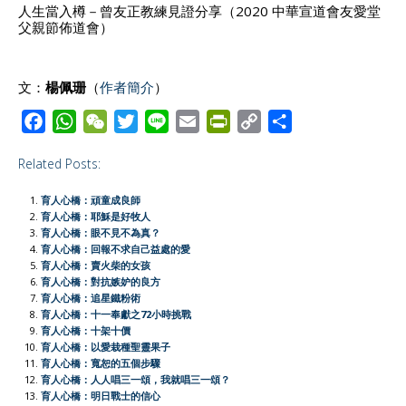
人生當入樽－曾友正教練見證分享（2020 中華宣道會友愛堂
父親節佈道會）
文：
楊佩珊
（
作者簡介
）
F
W
W
T
L
E
P
C
S
a
h
e
w
i
m
r
o
h
Related Posts:
c
a
C
i
n
a
i
p
a
e
t
h
t
e
i
n
y
r
育人心橋：頑童成良師
b
s
a
t
l
t
L
e
育人心橋：耶穌是好牧人
育人心橋：眼不見不為真？
o
A
t
e
F
i
育人心橋：回報不求自己益處的愛
o
p
r
r
n
育人心橋：賣火柴的女孩
育人心橋：對抗嫉妒的良方
k
p
i
k
育人心橋：追星鐵粉術
e
育人心橋：十一奉獻之72小時挑戰
育人心橋：十架十價
n
育人心橋：以愛栽種聖靈果子
d
育人心橋：寬恕的五個步驟
l
育人心橋：人人唱三一頌，我就唱三一頌？
育人心橋：明日戰士的信心
y