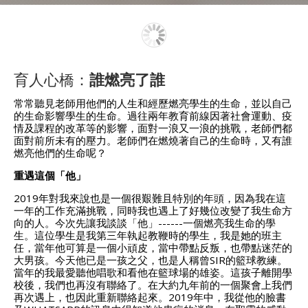
育人心橋：
誰燃亮了誰
常常聽見老師用他們的人生和經歷燃亮學生的生命，並以自己
的生命影響學生的生命。過往兩年教育前線因著社會運動、疫
情及課程的改革等的影響，面對一浪又一浪的挑戰，老師們都
面對前所未有的壓力。老師們在燃燒著自己的生命時，又有誰
燃亮他們的生命呢？
重遇這個「他」
2019年對我來說也是一個很艱難且特別的年頭，因為我在這
一年的工作充滿挑戰，同時我也遇上了好幾位改變了我生命方
向的人。今次先讓我談談「他」------一個燃亮我生命的學
生。這位學生是我第三年執起教鞭時的學生，我是她的班主
任，當年他可算是一個小頑皮，當中帶點反叛，也帶點迷茫的
大男孩。今天他已是一孩之父，也是人稱曾SIR的籃球教練。
當年的我最愛聽他唱歌和看他在籃球場的雄姿。這孩子離開學
校後，我們也再沒有聯絡了。在大約九年前的一個聚會上我們
再次遇上，也因此重新聯絡起來。2019年中，我從他的臉書