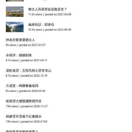
猶太人與基督徒是敵是友？
11.2k views
|
posted on 2021-04-08
編者的話：因著信
10.3k views
|
posted on 2022-09-30
神為何要揀選猶太人
9k views
|
posted on 2021-01-07
余德淳：婚姻創路
8.1k views
|
posted on 2021-04-11
湯飲食譜：五指毛桃土茯苓淮山
8.1k views
|
posted on 2022-12-19
方達賢：嗎哪餐廳老闆
8k views
|
posted on 2020-05-30
衞斯理大樓暨國際禮拜堂
7.9k views
|
posted on 2020-11-27
桃膠雪耳雪蓮子紅棗糖水
7.9k views
|
posted on 2020-07-03
藝術家真的難相處嗎？