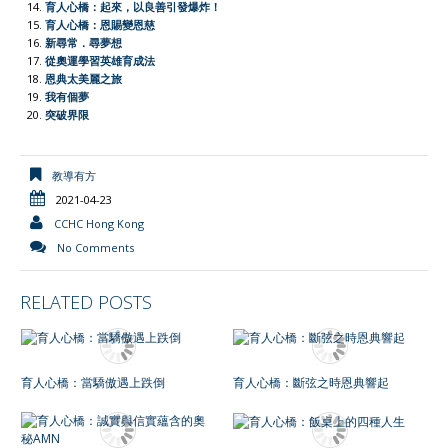
育人心橋：起來，以良善引發爆炸！
育人心橋：恩賜變恩慈
新尋常．尋夢想
從奧運學習英雄育成法
恩典太美麗之旅
我有個夢
突破界限
教導有方
2021-04-23
CCHC Hong Kong
No Comments
RELATED POSTS
育人心橋：當驕傲遇上跌倒
育人心橋：斷弦之時恩典響起