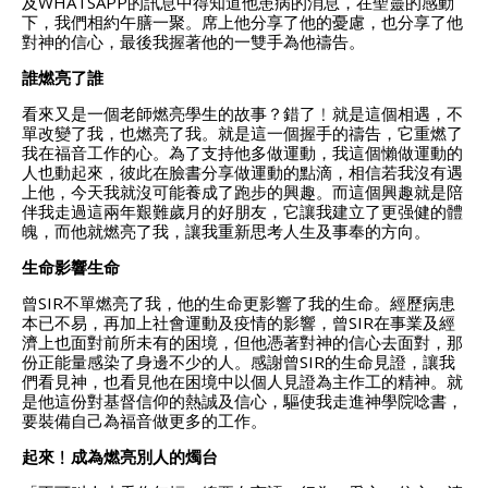
及WHATSAPP的訊息中得知道他患病的消息，在聖靈的感動
下，我們相約午膳一聚。席上他分享了他的憂慮，也分享了他
對神的信心，最後我握著他的一雙手為他禱告。
誰燃亮了誰
看來又是一個老師燃亮學生的故事？錯了﹗就是這個相遇，不
單改變了我，也燃亮了我。就是這一個握手的禱告，它重燃了
我在福音工作的心。為了支持他多做運動，我這個懶做運動的
人也動起來，彼此在臉書分享做運動的點滴，相信若我沒有遇
上他，今天我就沒可能養成了跑步的興趣。而這個興趣就是陪
伴我走過這兩年艱難歲月的好朋友，它讓我建立了更强健的體
魄，而他就燃亮了我，讓我重新思考人生及事奉的方向。
生命影響生命
曾SIR不單燃亮了我，他的生命更影響了我的生命。經歷病患
本已不易，再加上社會運動及疫情的影響，曾SIR在事業及經
濟上也面對前所未有的困境，但他憑著對神的信心去面對，那
份正能量感染了身邊不少的人。感謝曾SIR的生命見證，讓我
們看見神，也看見他在困境中以個人見證為主作工的精神。就
是他這份對基督信仰的熱誠及信心，驅使我走進神學院唸書，
要裝備自己為福音做更多的工作。
起來﹗成為燃亮別人的燭台