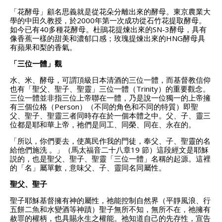
「花酵母」顧名思義就是從花朵分離出來的酵母。東京農業大
學的中田久教授，於2000年第一次成功從石竹花提取酵母。
如今已有40多種花酵母。杜鵑花提煉出來的SN-3酵母，具有
像香蕉一樣的甜美和濃郁口感；玫瑰提煉出來的HNG酵母具
有蘋果和梨的香氣。
「三位一體」觀
水、米、酵母，可謂頂級日本清酒的三位一體，而基督教信仰
也有「聖父、聖子、聖靈」三位一體（Trinity）的重要觀念。
三位一體並非指三位上帝聯在一體，乃是說一位獨一的上帝擁
有三個位格（Person）（不同的角色和不同的特質）即聖
父、聖子、聖靈三者同時存在於一個本體之中。父、子、靈三
位都是耶和華上帝，祂們是同工、同榮、同在、永在的。
「所以，你們要去，使萬民作我的門徒，奉父、子、聖靈的名
給他們施洗 。」（馬太福音二十八章19 節）這段經文是耶穌
説的，也是聖父、聖子、聖靈「三位一體」名稱的起源。這裡
的「名」屬單數，意味父、子、靈同名同屬性。
聖父、聖子
聖子耶穌基督擁有神的屬性，祂能控制自然界（平靜風浪、行
五餅二魚和水變酒等神蹟）聖子無所不知，無所不在，祂擁有
赦罪的權柄，也具賜永生之權能。祂知道自己的先存性，宣告