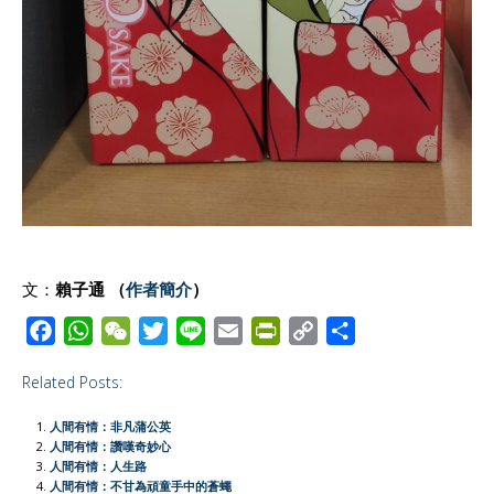
文：
賴子通 （
作者簡介
）
F
W
W
T
L
E
P
C
S
a
h
e
w
i
m
r
o
h
Related Posts:
c
a
C
i
n
a
i
p
a
e
t
h
t
e
i
n
y
r
人間有情：非凡蒲公英
b
s
a
t
l
t
L
e
人間有情：讚嘆奇妙心
人間有情：人生路
o
A
t
e
F
i
人間有情：不甘為頑童手中的蒼蠅