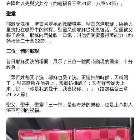
在降世以先與父共存（約翰福音三章31節、八章58節）。
聖靈
耶穌受洗後，聖靈肯定祂的救贖職事。聖靈充滿耶穌，給祂力
量抗拒在曠野中的試探。聖靈又使耶穌從死裏復活。聖靈被父
藉子差派。耶穌向門徒吹一口氣，叫他們受聖靈得著能力（約
翰福音二十章22節）。
三位一體同顯現
昔日耶穌受洗的場面，展示了三位一體同時顯現的圖畫，十分
經典：
「眾百姓都受了洗，耶穌也受了洗。正禱告的時候，天就開
了， 聖靈降臨在他身上，形狀彷彿鴿子；又有聲音從天上
來，說：『你是我的愛子，我喜悅你。』」（路加福音三章
21-22 節）
聖父、聖子、聖靈「三一神」是個奇妙的奧秘，也是上帝對人
深不可測的祝福。