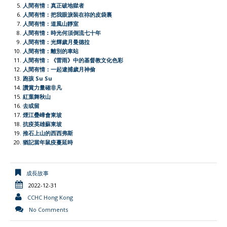
o
p
r
r
n
人間有情：真正破地獄者
人間有情：把我眼淚裝在祢的皮袋裏
k
p
i
k
人間有情：道風山靜室
e
人間有情︰時光何須倒流七十年
人間有情：光輝歲月曼德拉
n
人間有情：離別的車站
d
人間有情：《雷雨》中的基督教文化色彩
l
人間有情：一起逮捕歲月神偷
跑孩 Su Su
y
讚賞力量確非凡
紅葉舞秋山
去或留
煙江疊嶂會東坡
抗疫英雄蘇東坡
推石上山的西西弗斯
猶記當年鼠疫蔓延時
成長故事
2022-12-31
CCHC Hong Kong
No Comments