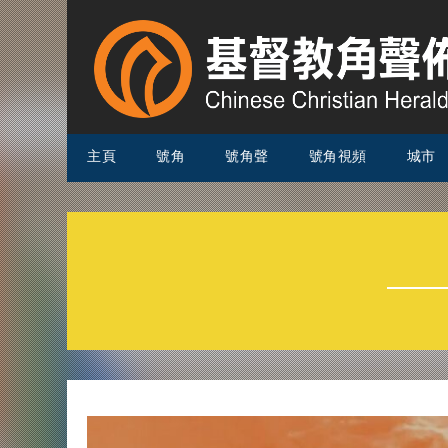
主頁
號角
號角聲
號角視頻
城市