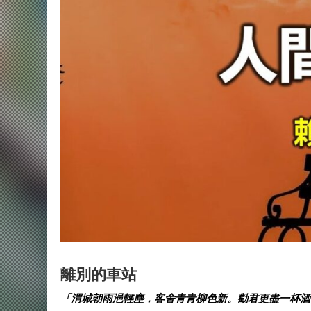
離別的車站
「渭城朝雨浥輕塵，客舍青青柳色新。勸君更盡一杯酒