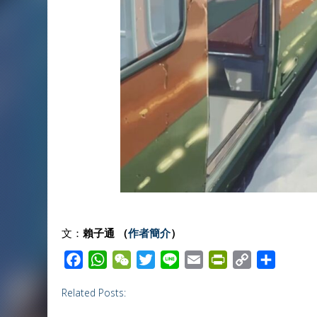
文：
賴子通 （
作者簡介
）
F
W
W
T
L
E
P
C
S
a
h
e
w
i
m
r
o
h
Related Posts:
c
a
C
i
n
a
i
p
a
e
t
h
t
e
i
n
y
r