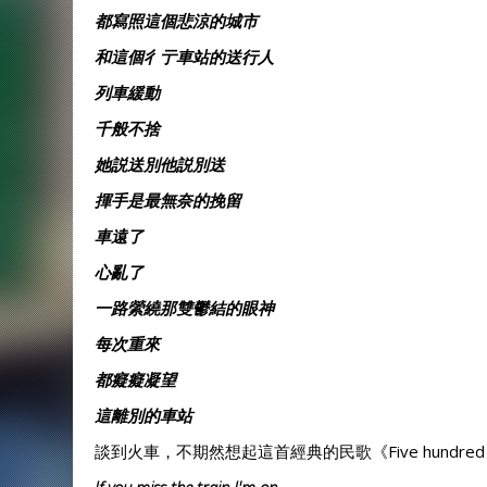
都寫照這個悲涼的城市
和這個彳亍車站的送行人
列車緩動
千般不捨
她説送別他説別送
揮手是最無奈的挽留
車遠了
心亂了
一路縈繞那雙鬱結的眼神
每次重來
都癡癡凝望
這離別的車站
談到火車，不期然想起這首經典的民歌《Five hundred 