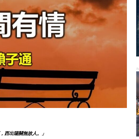
A
，西出陽關無故人。」