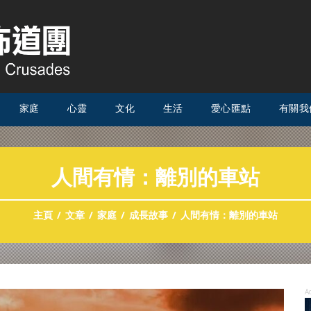
家庭
心靈
文化
生活
愛心匯點
有關我
人間有情：離別的車站
主頁
文章
家庭
成長故事
人間有情：離別的車站
A