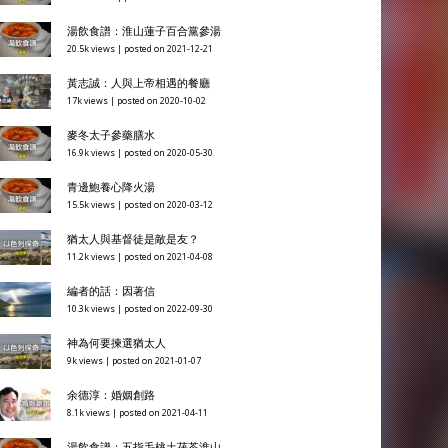
湯飲食譜：淮山蓮子百合黨參湯
20.5k views
|
posted on 2021-12-21
黃志誠：人與上帝相遇的餐廳
17k views
|
posted on 2020-10-02
麥冬太子參藥膳水
16.9k views
|
posted on 2020-05-30
青邊鮑養心降火湯
15.5k views
|
posted on 2020-03-12
猶太人與基督徒是敵是友？
11.2k views
|
posted on 2021-04-08
編者的話：因著信
10.3k views
|
posted on 2022-09-30
神為何要揀選猶太人
9k views
|
posted on 2021-01-07
余德淳：婚姻創路
8.1k views
|
posted on 2021-04-11
湯飲食譜：五指毛桃土茯苓淮山