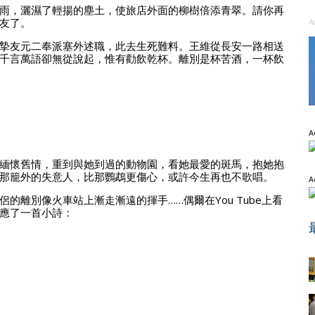
雨，灑濕了輕揚的塵土，使旅店外面的柳樹倍添青翠。請你再
友了。
A
摯友元二奉派塞外述職，此去生死難料。王維從長安一路相送
千言萬語卻無從說起，惟有勸飲乾杯。離別是杯苦酒，一杯飲
A
緬懷舊情，重到與她到過的動物園，看她最愛的斑馬，抱她抱
那籠外的失意人，比那鸚鵡更傷心，或許今生再也不歌唱。
A
離別像火車站上漸走漸遠的揮手……偶爾在You Tube上看
應了一首小詩：