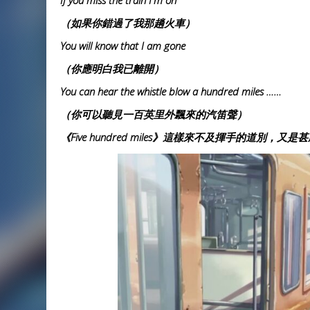
If you miss the train I'm on
（如果你錯過了我那趟火車）
You will know that I am gone
（你應明白我已離開）
You can hear the whistle blow a hundred miles ……
（你可以聽見一百英里外飄來的汽笛聲）
《Five hundred miles》這樣來不及揮手的道別