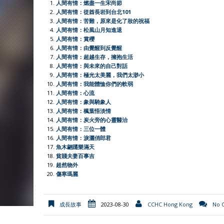
人間有情：燃盡一生宋尚節
b
s
a
t
l
t
L
e
人間有情：從酋長岩到台北101
人間有情：苦難，原來是化了妝的祝福
o
A
t
e
F
i
人間有情：松風山月知進退
o
p
r
r
n
人間有情：賞櫻
人間有情：由覺醒到反覺醒
k
p
i
k
人間有情：超越生存，擁抱生活
e
人間有情：與未來的自己對話
人間有情：極光太美麗，我們太渺小
n
人間有情：我能體恤你們的軟弱
d
人間有情：心流
l
人間有情：象與騎象人
人間有情：楓葉悟淡情
y
人間有情：炭火旁的心靈醫治
人間有情：三位一體
人間有情：淚灑俏郎君
魚木翩躚樂滿天
貧賤夫妻百事吉
超然物外
傷寒瑪麗
成長故事
2023-08-30
CCHC Hong Kong
No 