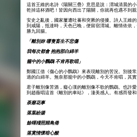
這首王維的名詩《陽關三疊》意思是說：渭城清晨的小
乾掉這杯酒吧！皆因向西出了陽關，你就再也遇不到親
安史之亂後，國家屢遭吐蕃和突厥的侵擾。詩人王維的
到咸陽，抵達時，天色已晚，便留宿渭城。離情依依，
勝九回腸。
「離別妳 哪隻畜生不悲傷
我每次都會 抱抱那白綿羊
籠中的小鸚鵡 不肯再歌唱」
鄭國江借《傷心的小鸚鵡》來表現離別的苦況。別後常
過的白綿羊。無奈那籠中的小鸚鵡，今天不肯唱，其實
君子離別像苦酒，癡心漢的離別像不歌的鸚鵡。也許愛侶的
到趙薇唱這首《離別的車站》，淒美感人。有感而發和
荼靡花事
落葉紛揚
餘暉殘照歸鳥倦
落寞情懷暗心酸