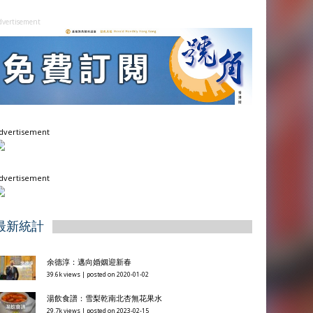
dvertisement
dvertisement
dvertisement
最新統計
余德淳：邁向婚姻迎新春
39.6k views
|
posted on 2020-01-02
湯飲食譜：雪梨乾南北杏無花果水
29.7k views
|
posted on 2023-02-15