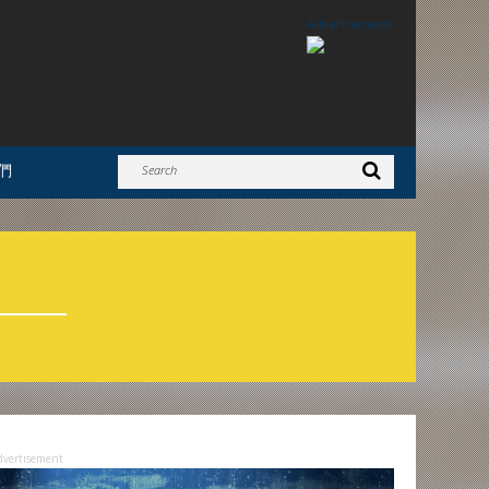
Advertisement
們
dvertisement