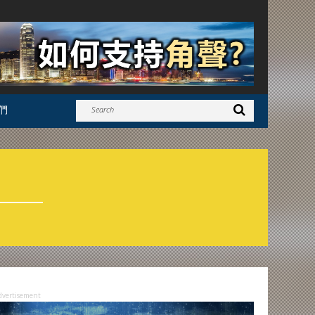
們
dvertisement