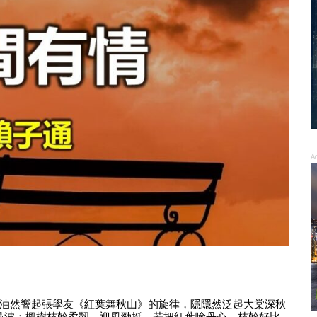
A
油然響起張學友《紅葉舞秋山》的旋律，隱隱然泛起大棠深秋
曼波；楓樹枝幹柔靱，迎風勁挺。若把紅葉喻丹心，枝幹好比