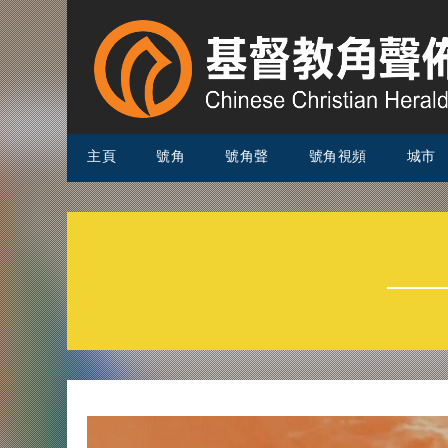
主頁
號角
號角聲
號角視頻
城市