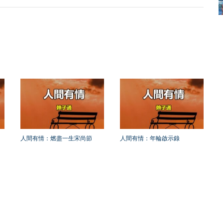
人間有情：燃盡一生宋尚節
人間有情：年輪啟示錄