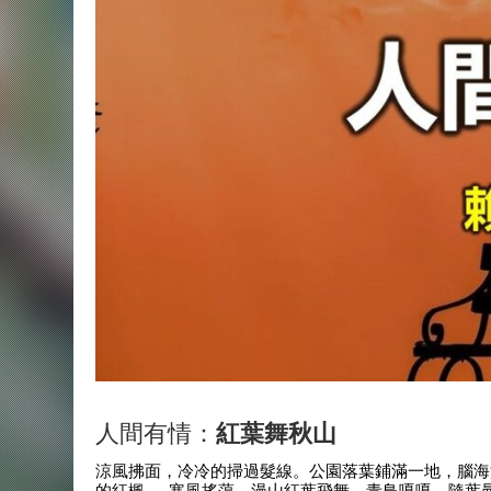
人間有情：
紅葉舞秋山
涼風拂面，冷冷的掃過髮線。公園落葉鋪滿一地，腦海
的紅楓……寒風搖蕩，漫山紅葉飛舞。青鳥嘎嘎，隨葉