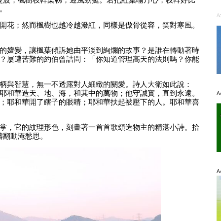
。
A
開花；然而楓樹也越冷越潑紅，同樣是傲骨從容，笑對寒風。
的嬗變，讓楓葉傾訴她由平淡到絢爛的故事？是誰在轉動著時
？屢遭苦難的約伯曾詰問：「你知道管理高天的法則嗎？你能
柄與智慧，無一不透露對人細緻的關愛。詩人大衛如此說：
耶和華造天、地、海，和其中的萬物；他守誠實，直到永遠。
A
；耶和華開了瞎子的眼睛；耶和華扶起被壓下的人。耶和華喜
掌，它的紋理形色，刻畫著一首首歌頌造物主的精湛小詩。拾
濤翻動淹愁思。
A