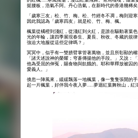
挺腰板，浩氣不阿。丹心浩氣，在新時代的香港幾稀矣
「歲寒三友」松、竹、梅。松、竹經冬不凋，梅則迎寒
因此我認為「歲寒四友」就是松、竹、梅、楓。
楓葉從橘橙到淺紅，從淺紅到火紅，是誰在驅動著葉色
光的年輪，讓四季展現春生、夏長、秋收、冬藏的規律
強迫大地服從這些定律嗎？」
冥冥中，似乎有一雙膀臂掌管著萬物，並且所彰顯的權
「諸天述說神的榮耀；穹蒼傳揚他的手段。」又說：「
他為受屈的伸冤，賜食物與飢餓的。耶和華釋放被囚的
愛義人。」
倏忽一陣風來，緩緩飄落一地楓葉，像一隻隻張開的手
起一片楓葉，好伴我今夜入夢……夢迴紅葉舞秋山，紅