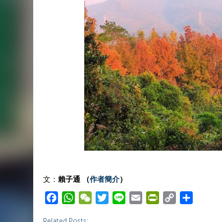
文：
賴子通 （
作者簡介
）
F
W
W
T
L
E
P
C
S
a
h
e
w
i
m
r
o
h
Related Posts: