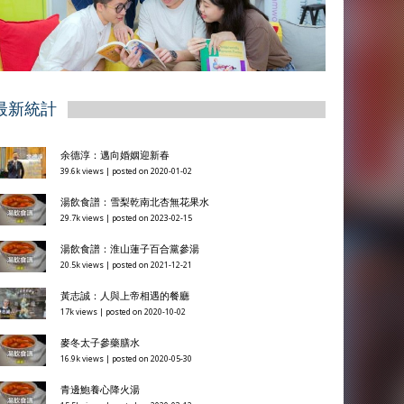
最新統計
余德淳：邁向婚姻迎新春
39.6k views
|
posted on 2020-01-02
湯飲食譜：雪梨乾南北杏無花果水
29.7k views
|
posted on 2023-02-15
湯飲食譜：淮山蓮子百合黨參湯
20.5k views
|
posted on 2021-12-21
黃志誠：人與上帝相遇的餐廳
17k views
|
posted on 2020-10-02
麥冬太子參藥膳水
16.9k views
|
posted on 2020-05-30
青邊鮑養心降火湯