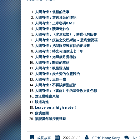
c
a
C
i
n
a
i
p
a
e
t
h
t
e
i
n
y
r
人間有情：傻貓的故事
b
s
a
t
l
t
L
e
人間有情：穿透耳朵的印記
人間有情：上帝密碼0.618
o
A
t
e
F
i
人間有情：讚嘆奇妙心
o
p
r
r
n
人間有情：《客途秋恨》：跨世代的回響
人間有情：疫苗之父巴斯德 – 悲痛變祝福
k
p
i
k
人間有情：把我眼淚裝在祢的皮袋裏
e
人間有情︰時光何須倒流七十年
人間有情：光輝歲月曼德拉
n
人間有情：離別的車站
d
人間有情：楓葉悟淡情
l
人間有情：炭火旁的心靈醫治
人間有情：三位一體
y
人間有情︰不再誤解聖誕節
人間有情：《雷雨》中的基督教文化色彩
煙江疊嶂會東坡
以退為進
Leave on a high note！
疫境偷閒
猶記當年鼠疫蔓延時
成長故事
2022-01-19
CCHC Hong Kong
No 