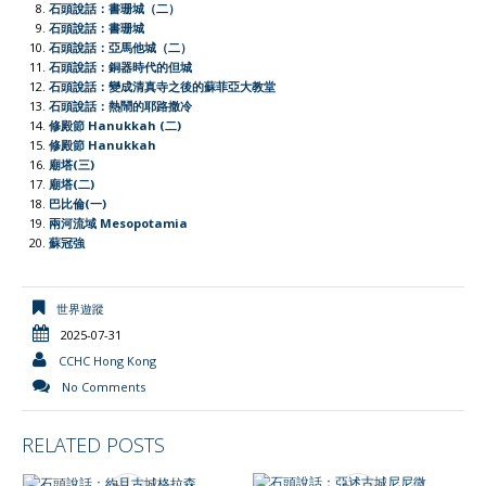
e
石頭說話：書珊城（二）
石頭說話：書珊城
n
石頭說話：亞馬他城（二）
d
石頭說話：銅器時代的但城
l
石頭說話：變成清真寺之後的蘇菲亞大教堂
石頭說話：熱鬧的耶路撒冷
y
修殿節 Hanukkah (二)
修殿節 Hanukkah
廟塔(三)
廟塔(二)
巴比倫(一)
兩河流域 Mesopotamia
蘇冠強
世界遊蹤
2025-07-31
CCHC Hong Kong
No Comments
RELATED POSTS