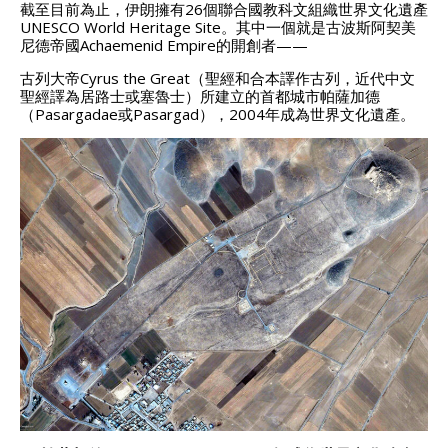
截至目前為止，伊朗擁有26個聯合國教科文組織世界文化遺產
UNESCO World Heritage Site。其中一個就是古波斯阿契美
尼德帝國Achaemenid Empire的開創者——
古列大帝Cyrus the Great（聖經和合本譯作古列，近代中文
聖經譯為居路士或塞魯士）所建立的首都城市帕薩加德
（Pasargadae或Pasargad），2004年成為世界文化遺產。