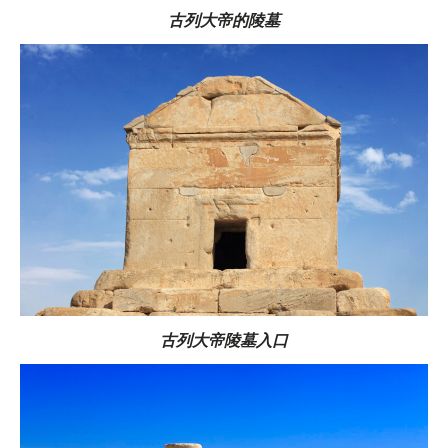
古列大帝的陵墓
古列大帝陵墓入口