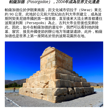
帕薩加德（Pasargadae），2004年成為世界文化遺產
帕薩加德位於伊朗東南面，距文化城市切拉子（Shiraz）東北
約 90 公里。此地於公元前六世紀由古列大帝所建立，成為波
斯阿契美尼德帝國的第一個首都，直至後來大流士將首都遷往
波斯波利斯（Persepolis）為止。古列大帝去世後也安葬於
此。因此，如今在帕薩加德的遺址中，我們可以看到他的陵
墓、寢宮、接見外國使節的辦公地方等建築遺跡。此外，帕薩
加德也是世界上第一座聞名於世的波斯花園所在地。