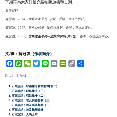
下期再為大家詳細介紹帕薩加德和古列。
參考資料
蘇冠強。2014。世界遺產系列─波斯。香港：宣道出版社。
蘇冠強。2017。雙角公綿羊—瑪代與波斯。香港：宣道出版社。
蘇冠強。2025。
世界遺產系列
―
波斯與伊朗
(
第
2
冊
)
。香港：石頭說話中心。
文/圖：蘇冠強（
作者簡介
）
F
W
W
T
L
E
P
C
S
a
h
e
w
i
m
r
o
h
Related Posts:
c
a
C
i
n
a
i
p
a
e
t
h
t
e
i
n
y
r
石頭說話：耶路撒冷舊城的城門(二)
b
s
a
t
l
t
L
e
石頭說話：耶路撒冷（三）
石頭說話：耶路撒冷（二）
o
A
t
e
F
i
石頭說話：埃及與基督教（三）
o
p
r
r
n
石頭說話︰埃及與基督教（二）
石頭說話：埃及施華綠洲
k
p
i
k
石頭說話：大馬士革