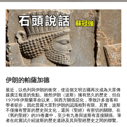
伊朗的帕薩加德
最近，以色列與伊朗的衝突，使這個文明古國再次成為大眾傳
媒廣泛報道的焦點。雖然伊朗（波斯）擁有悠久的歷史，但自
1979年伊斯蘭革命以來，與西方關係惡化，導致許多遊客和
學者卻步，因此普羅大眾對伊朗的認識相對有限。其實，波斯
不僅擁有豐富的歷史與文化，還與《聖經》有密切的關聯。在
《舊約聖經》的39卷書中，至少有九卷與波斯有直接關係。筆
者在此嘗試介紹波斯的歷史遺跡及其與聖經歷史之間的聯繫。