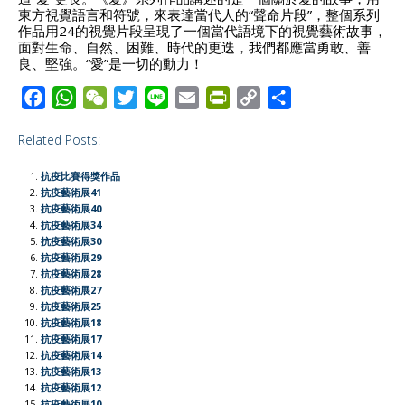
東方視覺語言和符號，來表達當代人的“聲命片段”，整個系列
作品用24的視覺片段呈現了一個當代語境下的視覺藝術故事，
面對生命、自然、困難、時代的更迭，我們都應當勇敢、善
良、堅強。“愛”是一切的動力！
F
W
W
T
L
E
P
C
S
a
h
e
w
i
m
r
o
h
Related Posts:
c
a
C
i
n
a
i
p
a
e
t
h
t
e
i
n
y
r
抗疫比賽得獎作品
b
s
a
t
l
t
L
e
抗疫藝術展41
抗疫藝術展40
o
A
t
e
F
i
抗疫藝術展34
o
p
r
r
n
抗疫藝術展30
抗疫藝術展29
k
p
i
k
抗疫藝術展28
e
抗疫藝術展27
抗疫藝術展25
n
抗疫藝術展18
d
抗疫藝術展17
l
抗疫藝術展14
抗疫藝術展13
y
抗疫藝術展12
抗疫藝術展10