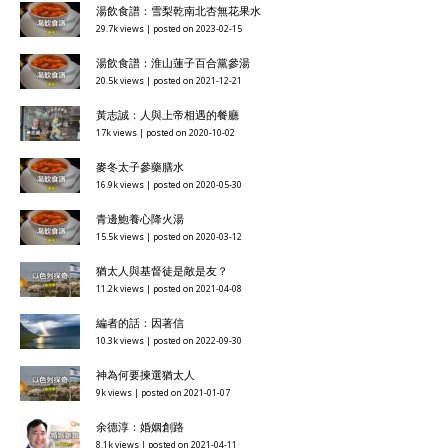
湯飲食譜：雪梨乾南北杏無花果水
29.7k views
|
posted on 2023-02-15
湯飲食譜：淮山蓮子百合黨參湯
20.5k views
|
posted on 2021-12-21
黃志誠：人與上帝相遇的餐廳
17k views
|
posted on 2020-10-02
麥冬太子參藥膳水
16.9k views
|
posted on 2020-05-30
青邊鮑養心降火湯
15.5k views
|
posted on 2020-03-12
猶太人與基督徒是敵是友？
11.2k views
|
posted on 2021-04-08
編者的話：因著信
10.3k views
|
posted on 2022-09-30
神為何要揀選猶太人
9k views
|
posted on 2021-01-07
余德淳：婚姻創路
8.1k views
|
posted on 2021-04-11