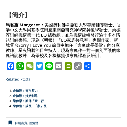
【簡介】
馬君蕙 Margaret：
美國奧利佛拿撒勒大學專業輔導碩士、香
港中文大學崇基學院附屬東南亞研究神學院神道學碩士、余德
淳訓練機構第一代 EQ 總教練，並為機構編輯發行逾十多本情
緒訓練書籍。現為《明報》「EQ家庭接見室」專欄作家、新
城電台Sorry I Love You 節目中擔任「家庭成長學堂」的分享
教練、星火飛騰節目主持人，現為家庭作一對一個別面談的家
庭諮詢教練、為學校及各機構提供家庭課程及培訓。
F
W
W
T
L
E
P
C
S
a
h
e
w
i
m
r
o
h
Related Posts:
c
a
C
i
n
a
i
p
a
e
t
h
t
e
i
n
y
r
余德淳：都市壓力
b
s
a
t
l
t
L
e
余德淳：婚姻創路
梁偉樂：樂伴「童」行
o
A
t
e
F
i
陳偉逢：成長 · 「家」長
o
p
r
r
n
k
p
i
k
特別嘉賓
,
號角聲
e