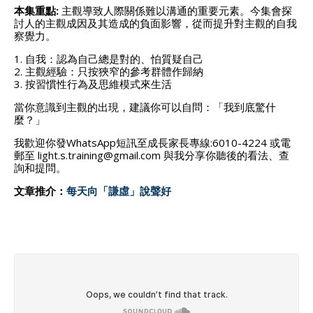
本集重點:
主觀導致人際關係難以溝通的重要元素。今集會探
討人的主觀成因及其造成的負面影響，從而提升對主觀的自我
察覺力。
1. 自我：認為自己總是對的、怕質疑自己
2. 主觀經驗：只按狹窄的參考群體作歸納
3. 按習慣性行為及思維模式來生活
當你意識到主觀的出現，建議你可以自問：「我到底驚什
麼？」
我歡迎你發WhatsApp短訊至成長家長專線:6010-4224 或電
郵至 light.s.training@gmail.com 與我分享你聽後的看法、查
詢和提問。
文章推介：
每天向「謙虛」說聲好