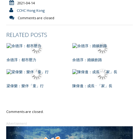
2021-04-14
n
CCHC Hong Kong
d
Comments are closed
l
y
RELATED POSTS
余德淳：都市壓力
余德淳：婚姻創路
梁偉樂：樂伴「童」行
陳偉逢：成長 · 「家」長
Comments are closed.
Advertisement