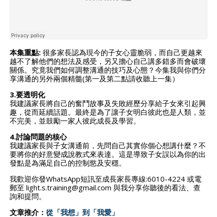
本集重點:
很多家長認為現今的子女心靈脆弱，而自己更越來
越不了解他們的想法及感受，另又擔心自己講多錯多而會破壞
關係。究竟我們如何調整溝通的技巧及心態？今集我與你們分
享溝通的另外兩個精髓(第一及第二點請收聽上一集）
3.要透明化
我建議家長將自己的奮鬥故事及失敗經歷分享給子女來引起興
趣，從而延續話題。最終是為了讓子女明白彼此也是人類，並
不完美，並鼓勵一家人彼此成長及學習。
4.討論問題的核心
我建議家長與子女溝通前，先問自己其實你個心想講什麼？不
要將你的好意變成說教式來表達。這是導致子女誤以為你的出
發點是為滿足自己的控制慾及安穩。
我歡迎你發WhatsApp短訊至成長家長專線:6010-4224 或電
郵至 light.s.training@gmail.com 與我分享你聽後的看法、查
詢和提問。
文章推介：
從「我想」到「我愛」