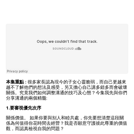
本集重點 :
很多家長認為現今的子女心靈脆弱，而自己更越來
越不了解他們的想法及感受，另又擔心自己講多錯多而會破壞
關係。究竟我們如何調整溝通的技巧及心態？今集我先與你們
分享溝通的兩個精髓:
1.要審視優先次序
關係價值。 如果你要與别人和睦共處，你先要想清楚這段關
係為何值得你花時間去經營？我是否願意守護彼此尊重的價值
觀，而認真檢視自我的問題？