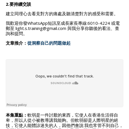
2.要持續交談
建立同理心去看見對方的痛處及聽清楚對方的感受和需要。
我歡迎你發WhatsApp短訊至成長家長專線:6010-4224 或電
郵至 light.s.training@gmail.com 與我分享你聽後的看法、查
詢和提問。
文章推介：
從洞察自己的問題做起
本集重點：
軟弱是一件討厭的東西，它使人在香港生活得自
卑，所以人從小被教導講我能夠。但軟弱卻是人際明星的絕
技，它使人能體諒迷失的人，因他們會說:我也常管不到自己，