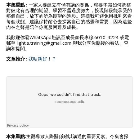
本集重點 :
一家人要建立有傾有講的關係，就要學識如何調整
對彼此有合理的期望、學習不需過度努力，按現階段能承受的
那個自己，放下的所為期望的進步。這樣我可避免用批判來看
每個狀態。建議保持耐心去探索自己的感覺和需要，因為這些
內在之聲是陪伴你克服困難及成長。
我歡迎你發WhatsApp短訊至成長家長專線:6010-4224 或電
郵至 light.s.training@gmail.com 與我分享你聽後的看法、查
詢和提問。
文章推介 :
我唔夠好！？
本集重點:
主觀導致人際關係難以溝通的重要元素。今集會探