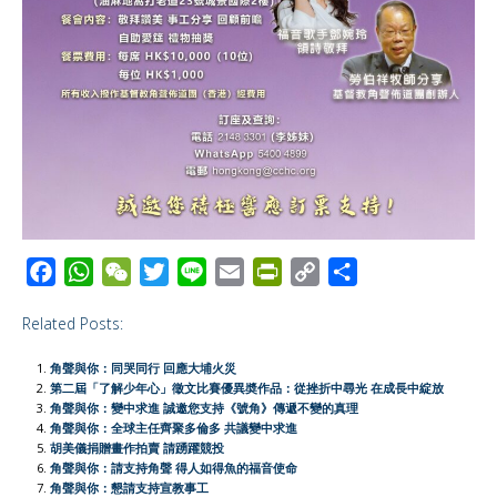
F
W
W
T
L
E
P
C
S
a
h
e
w
i
m
r
o
h
Related Posts:
c
a
C
i
n
a
i
p
a
e
t
h
t
e
i
n
y
r
角聲與你：同哭同行 回應大埔火災
b
s
a
t
l
t
L
e
第二屆「了解少年心」徵文比賽優異奬作品：從挫折中尋光 在成長中綻放
角聲與你：變中求進 誠邀您支持《號角》傳遞不變的真理
o
A
t
e
F
i
角聲與你：全球主任齊聚多倫多 共議變中求進
o
p
r
r
n
胡美儀捐贈畫作拍賣 請踴躍競投
角聲與你：請支持角聲 得人如得魚的福音使命
k
p
i
k
角聲與你：懇請支持宣教事工