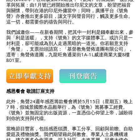
革與拓展：由1月號已經開始推出印尼文的文章，盼望把福音
與關懷，帶到在港的印尼外傭當中；同時，廣播平台《號角
聲》亦會推出更多節目，讓文字與聲音同行，觸及更多生命。
這一切，都需要你的禱告與同行。
我們誠邀你——在新春期間，把其中一封利是錢奉獻出來，參
與「利是送暖」，支持《號角》的文字媒體事工。或許只是一
封利是，卻可能成為別人走過黑暗的一道光。你若願意支持
「角聲」，支票抬頭請寫：「基督教角聲佈道團有限公司」，
逕寄：角聲佈道團，九龍旺角通菜街1A-1L威達商業大廈8樓
801室。
感恩餐會 敬請訂座支持
此外，角聲24週年感恩籌款餐會將於5月15日（星期五）晚上
7 時，假城景國際水晶殿舉行，為《號角》籌募事工經費。
《號角》並無固定的出版資源，一直憑信心仰望上帝，誠盼得
到你的支持與代禱。
當晚節目豐富，包括感恩頌讚、事工分享、回顧與前瞻、自助
愛筵及禮物抽獎。我們期望藉此與教會、專業人士及機構連
結，建立更多合作渠道，深入社區、走進基層，回應大使命。