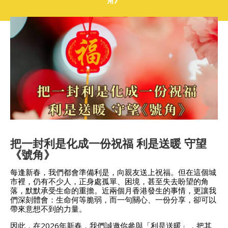
角》
把一封利是化成一份祝福 利是送暖 守望
《號角》
每逢新春，我們都會準備利是，向親友送上祝福。但在這個城
市裡，仍有不少人，正身處孤單、困境，甚至失去盼望的角
落，默默承受生命的重擔。近兩個月香港發生的事情，更讓我
們深刻體會：生命何等脆弱，而一句關心、一份分享，卻可以
帶來意想不到的力量。
因此，在2026年新春，我們誠邀你參與「利是送暖」，把其