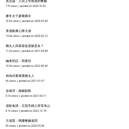
黃志誠：人與上帝相遇的餐廳
17k views
|
posted on 2020-10-02
麥冬太子參藥膳水
16.9k views
|
posted on 2020-05-30
青邊鮑養心降火湯
15.5k views
|
posted on 2020-03-12
猶太人與基督徒是敵是友？
11.2k views
|
posted on 2021-04-08
編者的話：因著信
10.3k views
|
posted on 2022-09-30
神為何要揀選猶太人
9k views
|
posted on 2021-01-07
余德淳：婚姻創路
8.1k views
|
posted on 2021-04-11
湯飲食譜：五指毛桃土茯苓淮山
8.1k views
|
posted on 2022-12-19
方達賢：嗎哪餐廳老闆
8k views
|
posted on 2020-05-30