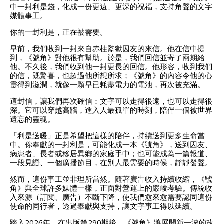
中一封利是錢，化成一份更遠、更深的祝福，支持角聲的文字
媒體事工。
你的一封利是，正在被需要。
早前，我們收到一封來自赤柱監獄囚友的來信。他在信中提
到，《號角》對他很有幫助。於是，我們回信並寄了兩期給
他。不久後，我們收到他一封更長的回信。他形容，收到我們
的信，既驚喜，也超過他所想所求；《號角》的內容令他的心
靈得到滋潤，就像一顆早已耗盡電力的電池，再次被充滿。
這封信，讓我們再次確信：文字可以走得很遠，也可以走得很
深。它可以穿越高牆，進入人最孤單的時刻，陪伴一個被世界
遺忘的靈魂。
「利是送暖」正是希望把這樣的陪伴，持續送到更多生命當
中。你奉獻的一封利是，可能化成一本《號角》，送到囚友、
病患者、長者或移居異鄉的家庭手中；也可能成為一篇報道、
一段見證、一個廣播節目，在別人最需要的時候，靜靜發聲。
然而，這份事工並非理所當然。隨著廣告收入持續收縮，《號
角》與全球許多媒體一樣，正面對營運上的嚴峻考驗。傳統收
入來源（訂閱、廣告）不斷下降，使我們愈來愈需要認同這份
使命的同行者，透過奉獻與支持，讓文字事工得以延續。
踏入2026年，在出版第290期後，《號角》將展開新一波的改