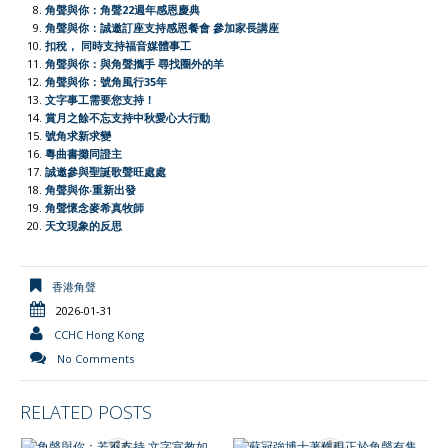
e
角聲與你：角聲22週年感恩慶典
角聲與你：誠邀訂座支持感恩餐會 參加家長講座
n
扣稅， 同時支持福音媒體事工
d
角聲與你：與角聲攜手 尋找圈外的羊
l
角聲與你：號角風行35年
文字事工需要您支持！
y
賞月之餘不忘支持中秋愛心大行動
號角求新求變
粵曲書攤同證主
誠邀參與聖誕歌聲旺處處
角聲與你‧重新出發
角聲懷念麥希真牧師
天文現象的反思
香港角聲
2026-01-31
CCHC Hong Kong
No Comments
RELATED POSTS