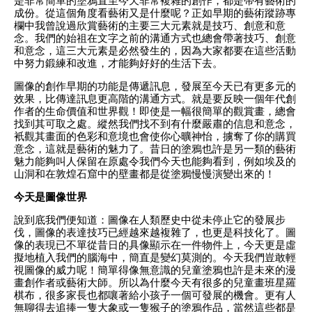
是非常簡單的塗鴉直至今天非常複雜的創作，都是帶有藝術的
成份。從這個角度看藝術又是什麼呢？正如早期的藝術蹤跡專
欄中我曾說過欣賞藝術的主要三大元素就是技巧、創意和意
念。我們的始祖在文字之前的溝通方式也總會帶著技巧、創意
和意念，這三大元素是必然發生的，因為大家都要在這些活動
中努力鍛練和改進，才能夠好好的生活下去。
圖像的創作早期的功能是傳遞訊息，發展至今天已有更多元的
效果，比傳達訊息更高階的溝通方式。就是要反映一個年代創
作者的生命價值和世界觀！即使是一幅很簡單的觀賞畫，總會
找到其可取之處。縱然我們找不到有什麼嚴肅的信息和意念，
衹觀其畫面的色彩和意境也會使你心曠神怡，擄奪了你的購買
意念，這就是藝術的魅力了。昔日的塗鴉也許是另一類的藝術
魅力能夠叫人保留在原處令我們今天也能夠看到，例如埃及的
山洞和在敦煌石窟中的壁畫都是從塗鴉慢慢演變出來的！
今天是圖像世界
說到底我們便知道：圖像在人類歷史中從未停止它的發展步
伐，圖像的表達技巧已經越來越複雜了，也更是科技化了。圖
像的表現已不單從昔日的具像顯示在一件物件上，今天更是虛
擬地植入我們的腦海中，簡直是變幻莫測的。今天我們豈敢輕
視圖像的威力呢！簡單得像無意識的兒童塗鴉也許是未來的漫
畫創作者或藝術大師。所以為什麼今天有很多的兒童畫班星羅
棋布，很多家長也都嚷著給小孩子一個可發展的機會。更有人
無聊得去追捧一隻大象或一隻猴子的塗鴉作品，當然這些都是