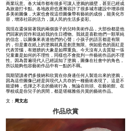
商業玩意。各大城市都有很多可讓人塗鴉的牆壁，甚至已經成
為旅遊打卡點。各地政府也逐漸容許了很多城市建設中增添很
多美術圖像，大家也會視這些圖像帶有藝術的成份，能美化市
容，增添社區的活力，讓人民的生活多姿彩。
我現在還保留著我的兩個孩子的兒時美術作品，大部份都是他
們回家的習作和送給我的生日禮物。我就是喜歡他們一顆單純
的信念，以圖像來表達他們的心聲；小孩子的語言都是有限
的，但是畫在紙上的塗鴉就真是創意無限。例如藍色的面紅是
代表苦惱，有翅膀的大象是如釋重負。今天沒有人去質疑一張
兒童畫是如何的不理性，同樣也不會批判一件藝術作品的不理
性。因為普遍現代人已經認知了塗鴉，圖像在社會中的角色，
所以能夠包容藝術作品中有一點的不羈。
我期望讀者們多接納和欣賞在你身邊任何人製造出來的塗鴉，
因為這些圖像已經是與現代人共存的一種藝術表現了。這是不
能逆轉，也揮之不去的藝術行為，無論在街頭、在藝術館、在
學校或是你兒子的房間，都是堪稱雅俗共賞的藝術作品。
文：
周文志
作品欣賞