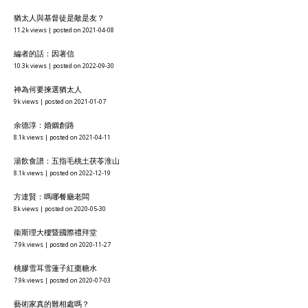
猶太人與基督徒是敵是友？
11.2k views
|
posted on 2021-04-08
編者的話：因著信
10.3k views
|
posted on 2022-09-30
神為何要揀選猶太人
9k views
|
posted on 2021-01-07
余德淳：婚姻創路
8.1k views
|
posted on 2021-04-11
湯飲食譜：五指毛桃土茯苓淮山
8.1k views
|
posted on 2022-12-19
方達賢：嗎哪餐廳老闆
8k views
|
posted on 2020-05-30
衞斯理大樓暨國際禮拜堂
7.9k views
|
posted on 2020-11-27
桃膠雪耳雪蓮子紅棗糖水
7.9k views
|
posted on 2020-07-03
藝術家真的難相處嗎？