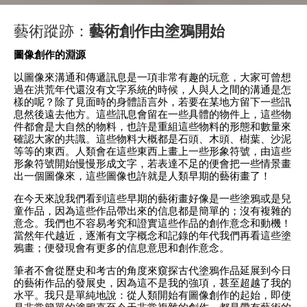
藝術蹤跡：
藝術創作由塗鴉開始
圖像創作的淵源
以圖像來溝通和傳遞訊息是一項非常有趣的玩意，大家可曾想
過在洪荒年代還沒有文字系統的時候，人與人之間的溝通是怎
樣的呢？除了見面時的身體語言外，若要在某地方留下一些訊
息然後遠去他方。這些訊息會留在一些具體的物件上，這些物
件都會是大自然的物料，也許是重組這些物料的形態和數量來
確認大家的共識。這些物料大概都是石頭、木頭、樹葉、沙泥
等等的東西。人類會在這些東西上畫上一些形象符號，由這些
形象符號開始慢慢形成文字，若表達不足的便會把一些情景畫
出一個圖像來，這些圖像也許就是人類早期的藝術畫了！
在今天來說我們看到這些早期的藝術畫好像是一些塗鴉或是兒
童作品，因為這些作品帶出來的信息都是簡單的；沒有複雜的
意念。我們也不容易考究和證實這些作品的創作意念和動機！
當然年代越近，逐漸有文字概念和記錄的年代我們再看這些塗
鴉畫；便發現會有更多的信息意思和創作意念。
筆者不會從歷史和考古的角度來窺探古代塗鴉作品延展到今日
的藝術作品的發展史，因為這不是我的強項，甚至超越了我的
水平。我只是單純地說：從人類開始有圖像創作的起始，即使