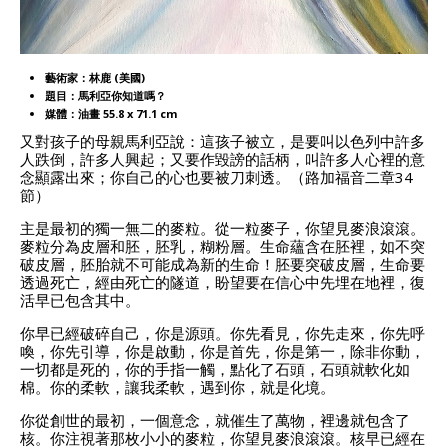
藝術家：林鹿 (美國)
題目：馬利亞你知道嗎？
媒體：油畫 55.8 x 71.1 cm
又對孩子的母親馬利亞說：這孩子被立，是要叫以色列中許多
人跌倒，許多人興起；又要作毀謗的話柄，叫許多人心裡的意
念顯露出來；你自己的心也要被刀刺透。（路加福音二章34
節）
主是最初的獨一無二的麥粒。從一粒麥子，你望見麥浪滾滾。
麥粒分為皮層和胚，胚乳，糊粉層。生命蘊含在胚裡，如不突
破皮層，胚胎就不可能成為新的生命！胚要突破皮層，生命要
透過死亡，經由死亡的隧道，盼望要在信心中先埋在地裡，復
活早已包含其中。
你早已經破碎自己，你是源頭。你先看見，你先走來，你先呼
喚，你先引導，你是啟動，你是首先，你是第一，除非你動，
一切都是死的，你的手指一觸，點化了石頭，石頭就軟化如
棉。你的柔軟，讓我柔軟，遇到你，就是化境。
你從創世的最初，一個意念，就催生了萬物，裡邊就包含了
核。你注視著那枚小小的麥粒，你望見麥浪滾滾。核早已經在