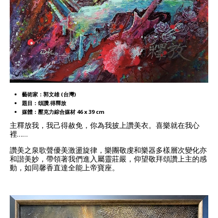
藝術家：郭文雄 (台灣)
題目：頌讚.得釋放
媒體：壓克力綜合媒材 46 x 39 cm
主釋放我，我己得赦免，你為我披上讚美衣。喜樂就在我心
裡……
讚美之泉歌聲優美激盪旋律，樂團敬虔和樂器多樣層次變化亦
和諧美妙，帶領著我們進入屬靈莊嚴，仰望敬拜頌讚上主的感
動，如同馨香直達全能上帝寶座。