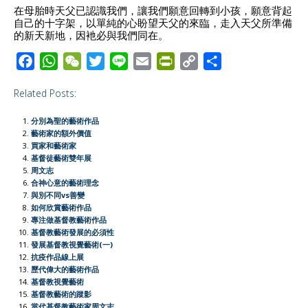
在母胎時天父已認識我們，讓我們願意回轉到小孩，願意背起
自己的十字架，以單純的心盼望天父的來臨，走入天父所準備
的新天新地，因衪必與我們同在。
F
W
W
T
L
E
P
C
S
a
h
e
w
i
m
r
o
h
Related Posts:
c
a
C
i
n
a
i
p
a
e
t
h
t
e
i
n
y
r
分別為聖的藝術作品
b
s
a
t
l
t
L
e
藝術家的額外價值
買家和藝術家
o
A
t
e
F
i
基督徒藝術雙年展
o
p
r
r
n
周文志
合神心意的藝術理念
k
p
i
k
與別不同vs善變
e
如何欣賞藝術作品
專注做基督教藝術作品
n
基督教藝術發展的必須性
d
發展基督教視覺藝術(一)
l
抗疫作品線上展
歷代偉大的藝術作品
y
基督教視覺藝術
基督教藝術的蹤影
當代基督教藝術家周文志