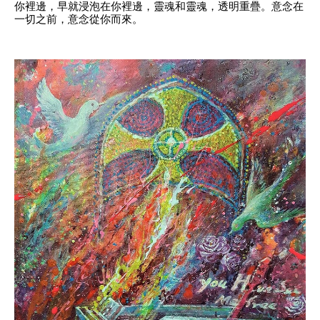
你裡邊，早就浸泡在你裡邊，靈魂和靈魂，透明重疊。意念在
一切之前，意念從你而來。