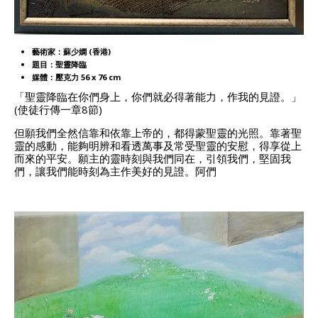
藝術家：蘇少嫻 (香港)
題目：聖靈降臨
媒體：壓克力 56 x 76 cm
「聖靈降臨在你們身上，你們就必得著能力，作我的見證。」
(使徒行傳一章8節)
但願我們全然信靠和依靠上帝的，都得蒙聖靈的光照。靠著聖
靈的感動，能夠明辨和看透萬事及常受聖靈的安慰，得享從上
而來的平安。願主的靈時刻與我們同在，引領我們，堅固我
們，讓我們能時刻為主作美好的見證。阿們