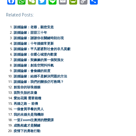
F
W
W
T
L
E
P
C
S
a
h
e
w
i
m
r
o
h
Related Posts:
c
a
C
i
n
a
i
p
a
e
t
h
t
e
i
n
y
r
談婚論嫁：老爺，願您安息
b
s
a
t
l
t
L
e
談婚論嫁︰甜甜三十年
談婚論嫁：謝謝你在關鍵時刻出現
o
A
t
e
F
i
談婚論嫁：十年婚姻常更新
o
p
r
r
n
談婚論嫁︰平凡婆婆對社會的非凡貢獻
談婚論嫁：在暖心城堡內歡宴
k
p
i
k
談婚論嫁：契嫲嫲的第一個契孫女
e
談婚論嫁：創造空間抖抖氣
談婚論嫁：會偷錢的前度
n
談婚論嫁：結婚不是解決問題的方法
d
談婚論嫁：我們的關係仍可救嗎？
l
創造你的珍珠婚姻
面對失胎的哀傷
y
愛如花園 需要栽種
再婚之路 ─ 前傳
一個會買早餐的男人
我的未婚夫是飛機師
一堂Zoom往澳洲的戀愛課
成熟相處才是關鍵
疫情下的勇敢行動