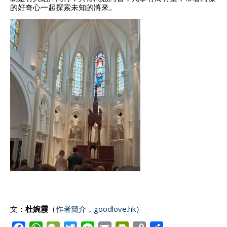
的好奇心一起探索未知的將來。
文：
杜婉霞
（
作者簡介
，
goodlove.hk
）