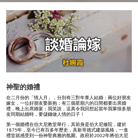
神聖的婚禮
在二月份的「情人月」，分別有三對年青人結婚：兩位好朋友
嫁女，一位好朋友娶新抱；有三個星期六的日間都要出席婚
禮，晚上出席婚宴；我笑說，這真令我回想起當年我輩很多朋
友同期結婚時，要儲錢做人情的日子！
第一個婚禮在伯大尼教堂舉行，其前身是伯大尼修院，建於
1875年，至今已有百多年歷史，具新哥德式建築風格，一進
禮堂就感受到一份神聖典雅的氛圍。政府於2002年將伯大尼