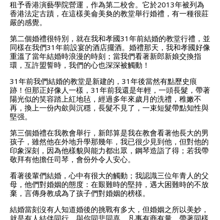
租予香港演藝學院營運，作為第二校舍。它於2013年被列為
香港法定古蹟，在這樣美侖美奐的教堂舉行婚禮，有一種很莊
嚴的感覺。
第二個婚禮很特別，就在我和孝國31年前結婚的教堂行禮，並
同樣在我們31年前設宴的酒店擺酒。婚禮那天，我和孝國好像
重溫了當年結婚時浪漫的時刻；當我們看著新郎新娘交換指
環，互許盟誓時，我們的心也深深被觸動！
31年前我們結婚的教堂是新建的，31年後當然有點歷史痕
跡！但那正好像人一樣，31年前我還是年輕，一頭長髮，帶著
陽光似的笑容踏上紅地毡，經過多年來歲月的洗禮，稚嫩不
再，換上一份內歛與沉穩，長髮不見了，一束短髮帶點知性與
堅强。
第三個婚禮在我教會舉行，新郎算是我在教會看著他長大的男
孩子，雖然他在外地升學那幾年，我已很少見到他，但對他的
印象深刻，因為他樣貌與能力都出眾，鋼琴造詣了得；若我帶
敬拜有他擔任司琴，會份外令人安心。
看著後輩們結婚，心中有很大的觸動；我認識三位年青人的父
母，他們對婚姻的態度：在艱難時的堅持，遇大困難時的不放
棄，言傳身教成為了孩子們對婚姻的榜樣。
結婚當刻沒有人知道婚後的挑戰有多大，但婚姻之所以美妙，
就是有人結伴同行，與你同悲同喜，凡事有商有量，帶著同樣