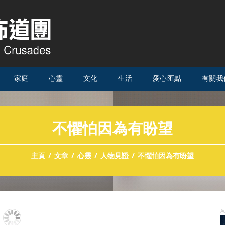
家庭
心靈
文化
生活
愛心匯點
有關我
不懼怕因為有盼望
主頁
文章
心靈
人物見證
不懼怕因為有盼望
A