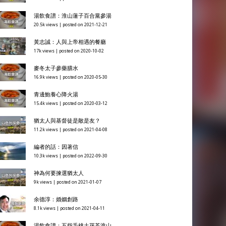
湯飲食譜：淮山蓮子百合黨參湯
20.5k views
|
posted on 2021-12-21
黃志誠：人與上帝相遇的餐廳
17k views
|
posted on 2020-10-02
麥冬太子參藥膳水
16.9k views
|
posted on 2020-05-30
青邊鮑養心降火湯
15.4k views
|
posted on 2020-03-12
猶太人與基督徒是敵是友？
11.2k views
|
posted on 2021-04-08
編者的話：因著信
10.3k views
|
posted on 2022-09-30
神為何要揀選猶太人
9k views
|
posted on 2021-01-07
余德淳：婚姻創路
8.1k views
|
posted on 2021-04-11
湯飲食譜：五指毛桃土茯苓淮山