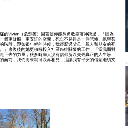
的Vivian（危楚菱）因著信仰能夠勇敢靠著神跨過，「因為
一個更舒服、更安詳的空間，死亡不見得是一件悲慘、絕望甚
的階段，即如很年輕的時候，我經歷過父母、親人和朋友的死
。」康復後的她更積極投入社區癌症關懷的工作，「當我面對
走下去的力量；很多時病人沒有信仰所以失去真正的人生盼
的面前，我們將來就可以再相見，這讓我有平安的信念繼續支
A