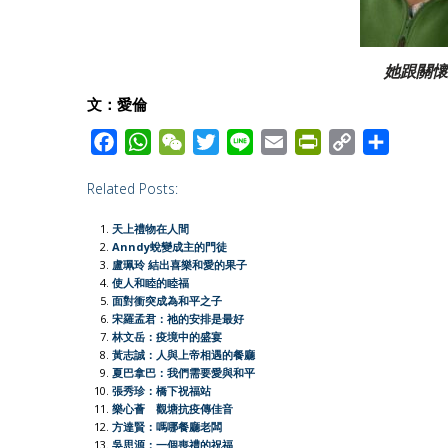
她跟關懷
文：愛倫
F
W
W
T
L
E
P
C
S
a
h
e
w
i
m
r
o
h
Related Posts:
c
a
C
i
n
a
i
p
a
e
t
h
t
e
i
n
y
r
天上禮物在人間
b
s
a
t
l
t
L
e
Anndy蛻變成主的門徒
盧珮玲 結出喜樂和愛的果子
o
A
t
e
F
i
使人和睦的睦福
o
p
r
r
n
面對衝突成為和平之子
宋羅孟君：祂的安排是最好
k
p
i
k
林文岳：疫境中的盛宴
e
黃志誠：人與上帝相遇的餐廳
夏巴拿巴：我們需要愛與和平
n
張秀珍：橋下祝福站
d
樂心薈 觀塘抗疫傳佳音
l
方達賢：嗎哪餐廳老闆
吳思源：一個喪禮的祝福