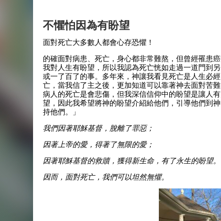
不懼怕因為有盼望
面對死亡大多數人都會心存恐懼！
的確面對病患、死亡，身心都非常難熬，但曾經罹患癌症
我對人生有盼望，所以我認為死亡恍如走過一道門到另
或一了百了的事。多年來，神讓我看見死亡是人生必經
亡，當我信了主之後，更加知道可以靠著神去面對苦難
病人的死亡是會悲傷，但我深信信仰中的盼望是讓人有
望，因此我希望將神的盼望介紹給他們，引導他們到神
持他們。」
我們因著耶穌基督，脫離了罪惡；
因著上帝的愛，得著了無限的愛；
因著耶穌基督的救贖，獲得新生命，有了永生的盼望。
因而，面對死亡，我們可以坦然無懼。