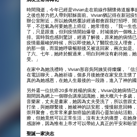
時間飛逝，今年已經是Vivian走在前線作關懷佈道服
之後也努力把人帶到耶穌面前。Vivian猶記得在新
辦公室附近，所以她偶然覆診經過都會跟我打招呼、閒
平，不忿氣為何要她患上癌症，她常埋怨，『我一生也
了，只是跟進，但到疫情開始爆發，封城後的一個晚上
排。當時我也感到驚訝，經過了解後，原來她的病情已
疫情最嚴峻的時候，所以即使她入了醫院也沒人理會，
的那一個，而當她呼吸暢順後又被送回家，兩次如是。
了六、七年，她終於醒過來，明白到神沒有虧待她，她
受。」
在家中為她洗禮時，Vivian形容吳阿姨笑得燦爛，
在電話聊天，為她祈禱，個多月後她便在家安息主懷了！
真的為她感恩，在她人生最後的一段路，進入了神的國
另外還一位抗癌20多年姓楊的病友，Vivian說她病
期間因為網上一個聯合講座認識她，她大概六十多歲，
音樂家，丈夫是畫家，她因為丈夫受洗了，所以曾跟丈
打坐，與她聯繫後，她被神的話安慰，慢慢願意回轉，
崇拜聚會，也常常來參加癌協的週四心靈加油站活動、
療，但她竟然可以正常生活，沒有太大的痛楚，在她身
感謝神，因為惟有上帝才可以帶給人真正的平安和盼望
聖誕一家決志