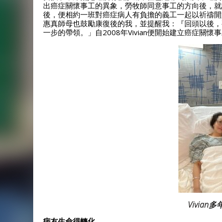
出癌症關懷事工的異象，勞牧師同意事工的方向後，就
後，便相約一班對癌症病人有負擔的義工一起以祈禱開
惠真師母也鼓勵康復後的我，並提醒我：『回頭以後，
一步的帶領。」自2008年Vivian便開始建立癌症關懷
Vivia
病友生命得轉化