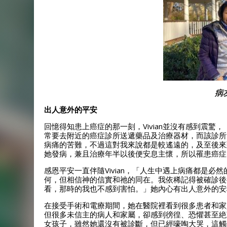
病
出人意外的平安
回憶得知患上癌症的那一刻，Vivian並沒有感到震
常要去附近的癌症診所送遞藥品及治療器材，而該診所
病痛的苦難，不過這對我來說都是較遙遠的，及至後來
她發病，兼且治療年半以後便安息主懷，所以罹患癌症
感恩平安一直伴隨Vivian，「人生中遇上病痛都是
何，但相信神的信實和祂的同在。我依稀記得被確診後
看，那時的我也不感到害怕。」她內心有出人意外的安
在接受手術和電療期間，她在醫院裡看到很多患者和家
但很多未信主的病人和家屬，卻感到徬徨、恐懼甚至絶
女孩子，雖然她還沒有被診斷，但已經嚎啕大哭，這觸