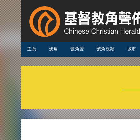
主頁
號角
號角聲
號角視頻
城市