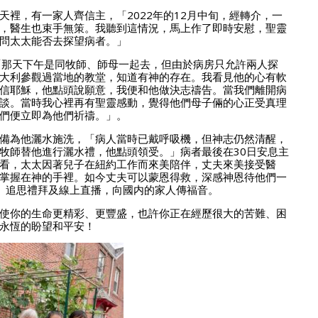
裡，有一家人齊信主，「2022年的12月中旬，經轉介，一
，醫生也束手無策。我聽到這情況，馬上作了即時安慰，聖靈
問太太能否去探望病者。」
「那天下午是同牧師、師母一起去，但由於病房只允許兩人探
大利參觀過當地的教堂，知道有神的存在。我看見他的心有軟
信耶穌，他點頭說願意，我便和他做決志禱告。當我們離開病
談。當時我心裡再有聖靈感動，覺得他們母子倆的心正受真理
們便立即為他們祈禱。」。
備為他灑水施洗，「病人當時已戴呼吸機，但神志仍然清醒，
牧師替他進行灑水禮，他點頭領受。」病者最後在30日安息主
看，太太因著兒子在紐約工作而來美陪伴，丈夫來美接受醫
掌握在神的手裡。如今丈夫可以蒙恩得救，深感神恩待他們一
水禮、追思禮拜及線上直播，向國内的家人傳福音。
使你的生命更精彩、更豐盛，也許你正在經歷很大的苦難、困
永恆的盼望和平安！