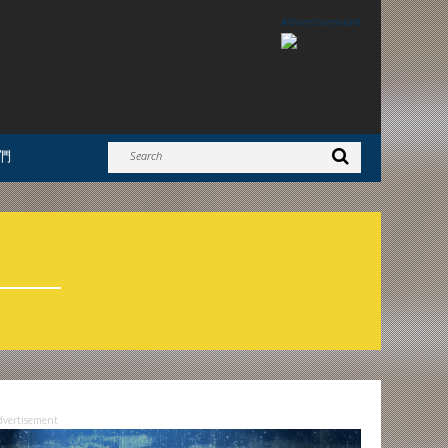
Advertisement
們
dvertisement