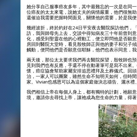
她分享自己服事癌友多年，其中最難忘的一次是在同一天
位癌友的太太來電，說她丈夫的病情嚴重，他們很無助
還催迫我需要把握時間面見，關懷他的需要，於是我便
幾經波折，終於約好在24日平安夜去醫院探訪他們，
訪，我與師母先上去，交談中得知病友三十年前曾到意
化，感受到聖靈在他的心裡動工，便立即問他是否願意
房回到醫院大堂時，看見殷牧師正與他的妻子和兒子傾
觸動，便問他們是否願意信耶穌，他們也表示同意，我
兩天後，那位太太要求我們再去醫院探望，殷牧師也預
見到我們也有反應，手還不停在動著筆可是寫不出來。
懷，癌症協會幫助家屬安排追思禮拜及土葬儀式。回頭
治，一家人可以團聚，雖然生命不知明天如何，但時間
家。Vivian也感恩可以為這個家庭做決志禱告、灑
我們相信上帝在每個人身上，都有獨特的計劃，祂願意
境，邀請你去尋找上帝，讓祂成為您生命的力量，得著