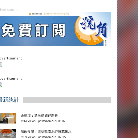
dvertisement
dvertisement
dvertisement
最新統計
余德淳：邁向婚姻迎新春
39.6k views
|
posted on 2020-01-02
湯飲食譜：雪梨乾南北杏無花果水
29.7k views
|
posted on 2023-02-15