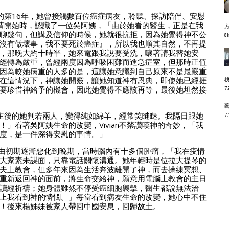
事的第16年，她曾接觸數百位癌症病友，聆聽、探訪陪伴、安慰
冠疫情開始時，認識了一位吳阿姨，「由於她看的醫生，正是在我
聊幾句，但講及信仰的時候，她就很抗拒，因為她覺得神不公
8k
沒有做壞事，我不要死於癌症』，所以我也順其自然，不再提
，那晚大約十時半，她來電跟我說要受洗，嚷著請我替她安
經轉為嚴重，曾經兩度因為呼吸困難而進急症室，但那時正值
因為較她病重的人多的是，這讓她意識到自己原來不是最嚴重
在這情況下，神讓她開竅，讓她知道神有恩典，即使她已經捱
要珍惜神給予的機會，因此她覺得不應該再等，最後她坦然接
7.
「信主後的她判若兩人，變得純如綿羊，經常笑瞇瞇。我隔日跟她
7.
」看著吳阿姨生命的改變，Vivian不禁讚嘆神的奇妙，「我
度，是一件深得安慰的事情。」
情已由初期逐漸惡化到晚期，當時腦內有十多個腫瘤，「我在疫情
大家素未謀面，只靠電話關懷溝通。她年輕時是位拉大提琴的
夫上教會，但多年來因為生活奔波離開了神，而去操練冥想、
重新返回神的面前，將生命交給神，願意用電腦上教會的主日
讀經祈禱；她身體雖然不停受癌細胞襲擊，醫生都說無法治
上我看到神的憐憫。」每當看到病友生命的改變，她心中不住
！後來楊姊妹被家人帶回中國安息，回歸故土。