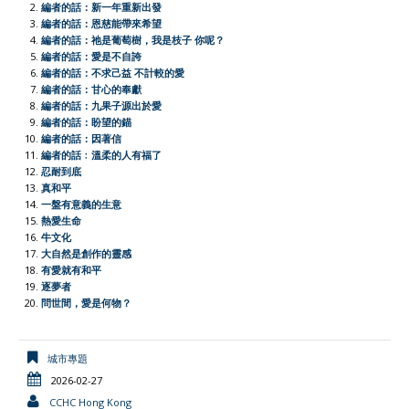
b
s
a
t
l
t
L
e
編者的話：新一年重新出發
編者的話：恩慈能帶來希望
o
A
t
e
F
i
編者的話：祂是葡萄樹，我是枝子 你呢？
o
p
r
r
n
編者的話：愛是不自誇
編者的話：不求己益 不計較的愛
k
p
i
k
編者的話：甘心的奉獻
e
編者的話：九果子源出於愛
編者的話：盼望的錨
n
編者的話：因著信
d
編者的話﹕溫柔的人有福了
l
忍耐到底
真和平
y
一盤有意義的生意
熱愛生命
牛文化
大自然是創作的靈感
有愛就有和平
逐夢者
問世間，愛是何物？
城市專題
2026-02-27
CCHC Hong Kong