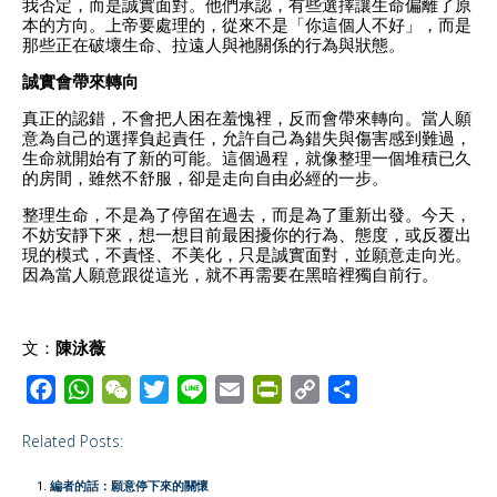
我否定，而是誠實面對。他們承認，有些選擇讓生命偏離了原
本的方向。上帝要處理的，從來不是「你這個人不好」，而是
那些正在破壞生命、拉遠人與祂關係的行為與狀態。
誠實會帶來轉向
真正的認錯，不會把人困在羞愧裡，反而會帶來轉向。當人願
意為自己的選擇負起責任，允許自己為錯失與傷害感到難過，
生命就開始有了新的可能。這個過程，就像整理一個堆積已久
的房間，雖然不舒服，卻是走向自由必經的一步。
整理生命，不是為了停留在過去，而是為了重新出發。今天，
不妨安靜下來，想一想目前最困擾你的行為、態度，或反覆出
現的模式，不責怪、不美化，只是誠實面對，並願意走向光。
因為當人願意跟從這光，就不再需要在黑暗裡獨自前行。
文：
陳泳薇
F
W
W
T
L
E
P
C
S
a
h
e
w
i
m
r
o
h
Related Posts:
c
a
C
i
n
a
i
p
a
e
t
h
t
e
i
n
y
r
編者的話：願意停下來的關懷