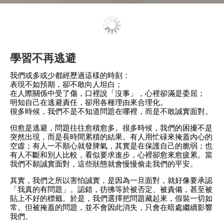
學習不再逃避
我們或多或少都經歷過這樣的時刻：
表現不如預期，卻不敢向人坦白；
在人際關係中受了傷，口裡說「沒事」，心裡卻滿是委屈；
明知自己在逃避責任，卻用各種理由來合理化。
很多時候，我們不是不知道問題在哪裡，而是不敢誠實面對。
但愈是逃避，問題往往愈積愈多。很多時候，我們的困擾不是
突然出現，而是長時間累積的結果。有人用忙碌來掩蓋內心的
空虛；有人一不順心就發脾氣，其實是在保護自己的脆弱；也
有人不斷和別人比較，看似要求進步，心裡卻愈來愈疲累。當
我們不願誠實面對，這些狀態就會慢慢偷走我們的平安。
其實，我們之所以害怕誠實，是因為一旦面對，就好像要承認
「我真的有問題」。認錯，彷彿等於被否定、被責備，甚至被
貼上不好的標籤。於是，我們選擇把問題藏起來，假裝一切如
常。但被掩蓋的問題，並不會因此消失，只會在暗處繼續影響
我們。