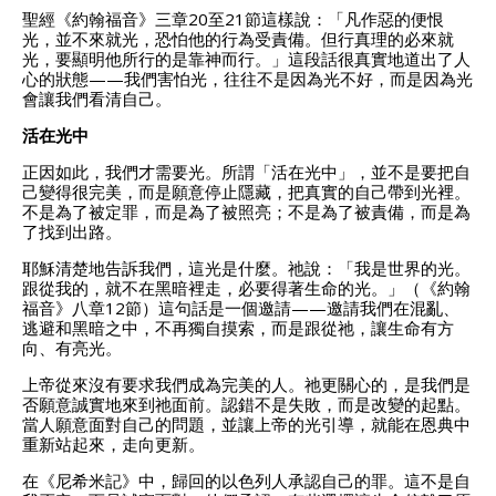
聖經《約翰福音》三章20至21節這樣說：「凡作惡的便恨
光，並不來就光，恐怕他的行為受責備。但行真理的必來就
光，要顯明他所行的是靠神而行。」這段話很真實地道出了人
心的狀態——我們害怕光，往往不是因為光不好，而是因為光
會讓我們看清自己。
活在光中
正因如此，我們才需要光。所謂「活在光中」，並不是要把自
己變得很完美，而是願意停止隱藏，把真實的自己帶到光裡。
不是為了被定罪，而是為了被照亮；不是為了被責備，而是為
了找到出路。
耶穌清楚地告訴我們，這光是什麼。祂說：「我是世界的光。
跟從我的，就不在黑暗裡走，必要得著生命的光。」（《約翰
福音》八章12節）這句話是一個邀請——邀請我們在混亂、
逃避和黑暗之中，不再獨自摸索，而是跟從祂，讓生命有方
向、有亮光。
上帝從來沒有要求我們成為完美的人。祂更關心的，是我們是
否願意誠實地來到祂面前。認錯不是失敗，而是改變的起點。
當人願意面對自己的問題，並讓上帝的光引導，就能在恩典中
重新站起來，走向更新。
在《尼希米記》中，歸回的以色列人承認自己的罪。這不是自