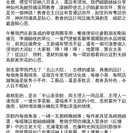
全層。禮堂可容納八百多人，還設有浸池。我們細聽姊妹分享
神如何為她預備這間教會，讓她即使北上仍能參加崇拜，實在
是另一個神蹟！教會在主日設有普通話崇拜，副堂則有粵語崇
拜，神的預備真是貼心。教會的設計與設施充滿創意，細節之
處盡顯心思。
午餐我們在新落成的華發商圈享用，餐後便前往參觀朋友剛裝
修完、準備驗收的單位。一進門便被客廳華麗耀眼的水晶燈吸
引，廚房設備齊全，主廁備有雙洗手盆，還有一個可讓整個人
浸泡的大浴缸！大家都「嘩！嘩！嘩！」地驚嘆，實在太美
了！從設計、用料、選材到裝修，每一環節都看得出這對夫婦
為新家所花的心思。
朋友還帶我們去了「北山大院」：古樸的建築、典雅的設計，
每個角落都很美。這個百年老宅經活化後，每條小巷、每間店
舖無論是販售小手作、工藝品，還是茶飲店，都各具特色，令
人目不暇給！
最精彩的，是在「半山老茶館」與主理人一同品茗。主理人一
邊泡茶，一邊分享茶藝，還端來不太甜的小吃。忽然窗外下起
微雨，頓時增添幾分幽怨又帶點浪漫的情懷。
茶館內每個角落，一磚一瓦都精雕細琢；每件家具皆為精挑細
選；每樣陳設都細緻鋪陳。整個空間彷彿讓人置身於《紅樓
夢》中的古老大宅，充滿電影感，也像時光倒流回到那個年
代。突然覺得自己也應該融入這氛圍，學人優雅一番！