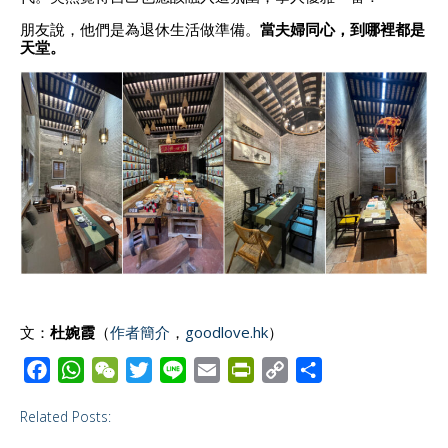
朋友說，他們是為退休生活做準備。
當夫婦同心，到哪裡都是
天堂。
文：
杜婉霞
（
作者簡介
，
goodlove.hk
）
F
W
W
T
L
E
P
C
S
a
h
e
w
i
m
r
o
h
Related Posts:
c
a
C
i
n
a
i
p
a
e
t
h
t
e
i
n
y
r