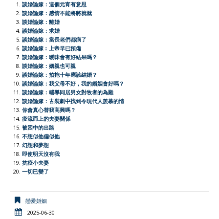
談婚論嫁：這個元宵有意思
b
s
a
t
l
t
L
e
談婚論嫁：感情不能將將就就
談婚論嫁：離婚
o
A
t
e
F
i
談婚論嫁：求婚
o
p
r
r
n
談婚論嫁：當長老們都病了
談婚論嫁︰上帝早已預備
k
p
i
k
談婚論嫁：曖昧會有好結果嗎？
e
談婚論嫁：姻親也可親
談婚論嫁：拍拖十年應該結婚？
n
談婚論嫁：我父母不好，我的婚姻會好嗎？
d
談婚論嫁：輔導同居男女對牧者的為難
l
談婚論嫁：古裝劇中找到令現代人羨慕的情
你會真心替我高興嗎？
y
疫流而上的夫妻關係
被困中的出路
不想似他偏似他
幻想和夢想
即使明天沒有我
抗疫小夫妻
一切已變了
戀愛婚姻
2025-06-30