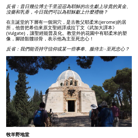
反省：昔日幾位博士千里迢迢為耶穌的出生獻上珍貴的黃金、
沒藥和乳香，今日我們可以為耶穌獻上什麼禮物？
在主誕堂的下層有一個洞穴，是古教父耶柔米(Jerome)的居
所，他曾把希伯來原文聖經譯成拉丁文《武加大譯本》
(Vulgate)，讓聖經能普及化。教堂外的花園中有耶柔米的塑
像，腳踏骷髏頭骨，表示他為主至死忠心！
反省：我們能否持守信仰或某一些事奉、服侍主--至死忠心？
牧羊野地
堂