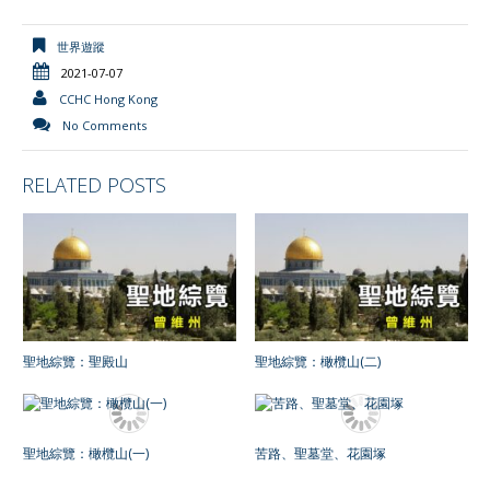
n
世界遊蹤
d
2021-07-07
l
CCHC Hong Kong
y
No Comments
RELATED POSTS
聖地綜覽：聖殿山
聖地綜覽：橄欖山(二)
聖地綜覽：橄欖山(一)
苦路、聖墓堂、花園塚