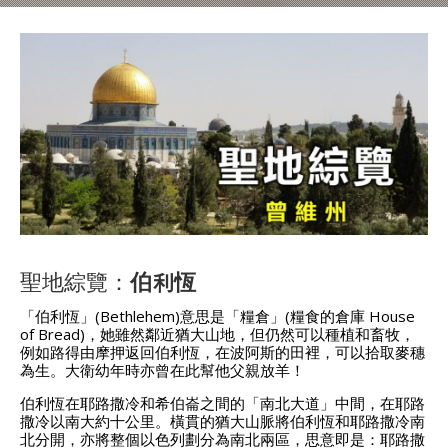
聖地綜覽：
伯利恆
「伯利恆」(Bethlehem)意思是「糧倉」(糧食的倉庫 House
of Bread)，她雖然鄰近猶大山地，但仍然可以種植和畜牧，
例如路得由摩押返回伯利恆，在波阿斯的田裡，可以拾取麥穗
為生。大衛幼年時亦曾在此幫他父親放羊！
伯利恆在耶路撒冷和希伯崙之間的「南北大道」中間，在耶路
撒冷以南大約十公里。橫貫的猶大山脈將伯利恆和耶路撒冷南
北分開，亦將整個以色列劃分為南北兩區，思意即是：耶路撒