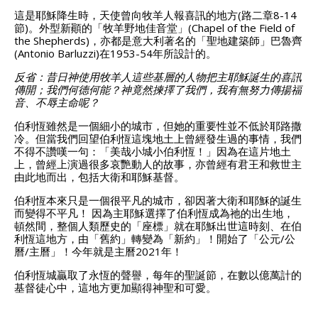
這是耶穌降生時，天使曾向牧羊人報喜訊的地方(路二章8-14
節)。外型新顚的「牧羊野地佳音堂」(Chapel of the Field of
the Shepherds)，亦都是意大利著名的「聖地建築師」巴魯齊
(Antonio Barluzzi)在1953-54年所設計的。
反省：昔日神使用牧羊人這些基層的人物把主耶穌誕生的喜訊
傳開；我們何德何能？神竟然揀擇了我們，我有無努力傳揚福
音、不辱主命呢？
伯利恆雖然是一個細小的城市，但她的重要性並不低於耶路撒
冷。但當我們回望伯利恆這塊地土上曾經發生過的事情，我們
不得不讚嘆一句：「美哉小城小伯利恆！」因為在這片地土
上，曾經上演過很多哀艷動人的故事，亦曾經有君王和救世主
由此地而出，包括大衛和耶穌基督。
伯利恆本來只是一個很平凡的城市，卻因著大衛和耶穌的誕生
而變得不平凡！ 因為主耶穌選擇了伯利恆成為祂的出生地，
頓然間，整個人類歷史的「座標」就在耶穌出世這時刻、在伯
利恆這地方，由「舊約」轉變為「新約」！開始了「公元/公
曆/主曆」！今年就是主曆2021年！
伯利恆城贏取了永恆的聲譽，每年的聖誕節，在數以億萬計的
基督徒心中，這地方更加顯得神聖和可愛。