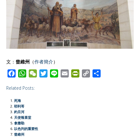
文：
曾維州
（
作者簡介
）
F
W
W
T
L
E
P
C
S
a
h
e
w
i
m
r
o
h
Related Posts:
c
a
C
i
n
a
i
p
a
e
t
h
t
e
i
n
y
r
死海
b
s
a
t
l
t
L
e
耶利哥
約旦河
o
A
t
e
F
i
天使報喜堂
o
p
r
r
n
拿撒勒
以色列的重要性
k
p
i
k
曾維州
e