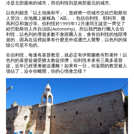
冷是北部最南的城市，而伯利恆則是南部最北的城市。
以色列願意「以土地換和平」，曾經將一些城市交給巴勒斯坦
人管治，在地圖上被稱為「A區」，包括伯利恆、耶利哥、撒
馬利亞和迦沙等。伯利恆於1995年12月連同主誕堂一齊交了
給巴勒斯坦人作自治區(Autonomy)。所以我們旅行團入去伯
利恆，以色列的導遊多數不會跟團入去，會有伯利恆的地陪導
遊的，因為在這裡如果有什麼意外或遭巴人襲擊，以色列的保
險公司是不包的。
在伯利恆，每逢有基督教堂，就必定有伊斯蘭教寺對著幹！以
色列的基督徒備受猶太教徒排擠；伯利恆本來有三萬多基督
徒，近年已經逐漸被迫遷離！如果有一日，你返開的教堂被人
強佔了，迫令你離開，你的心情會怎樣？