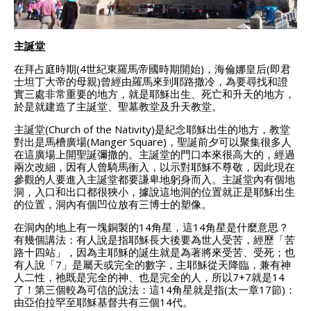
主誕堂
在拜占庭時期(4世紀東羅馬帝國時期開始)，海倫娜皇后(即君
士坦丁大帝的母親)曾經由羅馬來到耶路撒冷，為要尋找和證
實三處非常重要的地方，就是耶穌出生、死亡和升天的地方，
於是就建造了主誕堂、聖墓教堂及升天教堂。
主誕堂(Church of the Nativity)是紀念耶穌出生的地方，教堂
對出是馬槽廣場(Manger Square)，聖誕前夕可以聚集很多人
在這廣場上開聖誕彌撒的。主誕堂的門口本來很高大的，經過
兩次改細，因有人曾騎馬衝入，以示對耶穌不尊敬，因此現在
參觀的人要進入主誕堂都要謙卑地躬身而入。主誕堂內有個地
洞，入口和出口都很狹小，據說這地洞的位置就正是耶穌出生
的位置，洞內有個凹位放有三博士的塑像。
在洞內的地上有一塊銅製的14角星，這14角星是什麼意思？
有幾個講法：有人說是指耶穌長大後要為世人受苦，經歷「苦
路十四站」，因為主耶穌的誕生就是為著將來受苦、受死；也
有人說「7」是屬天或完全的數字，主耶穌從天降臨，兼有神
人二性，祂既是完全的神、也是完全的人，所以7+7就是14
了！第三個較為可信的說法：這14角星就是指(太一章17節)：
由亞伯拉罕至耶穌基督共有三個14代。