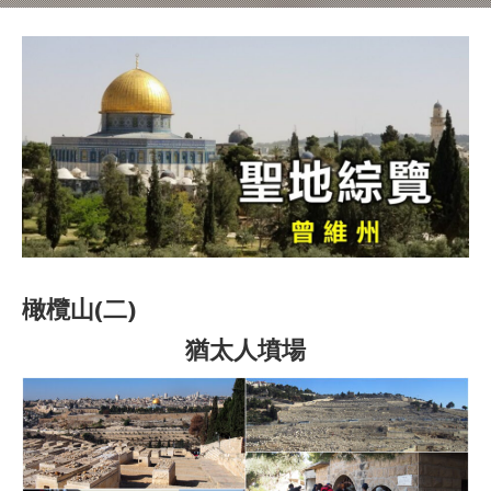
橄欖山(二)
猶太人墳場