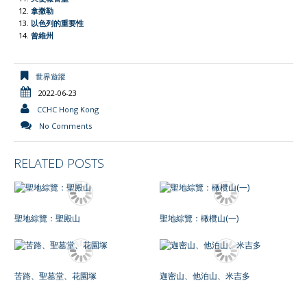
l
拿撒勒
以色列的重要性
y
曾維州
世界遊蹤
2022-06-23
CCHC Hong Kong
No Comments
RELATED POSTS
聖地綜覽：聖殿山
聖地綜覽：橄欖山(一)
苦路、聖墓堂、花園塚
迦密山、他泊山、米吉多