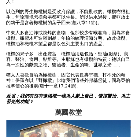
人！
以色列的野生橄欖樹是受政府保護，不能亂砍的。
橄欖樹很粗
生，無論環境怎樣惡劣都可以生長。
所以洪水過後，挪亞放出
的鴿子是含著橄欖樹的葉子回來(創八章11節)。
中東人多食油炸或燒烤的食物，但卻較少有喉嚨痛，因為常食
橄欖。
橄欖木可造雕刻品，年輪的紋理清晰分明。
故此橄欖、
橄欖油和橄欖木製品都是以色列主要出口的產品。
橄欖的果子多，出產豐富，橄欖油用途包括：聖油(獻祭)、美
容、醫治、食用、點燈等。
主耶穌也有橄欖的特質：祂以自己
為一次性的獻祭之物、醫治者、生命的糧、世界之光……。
猶太人喜歡自喻為橄欖樹，因它代表長壽堅穩、打不死的精
神！
保羅亦以「野橄欖」比喻我們這些外邦基督徒，同為亞伯
拉罕信心的後嗣(羅十一章17,24節)。
反省：我們有沒有像橄欖一樣為人獻上自己，發揮醫治、為主
發光的功能？
萬國教堂