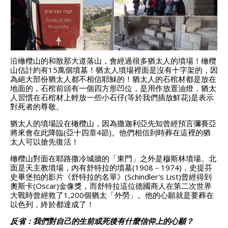
沿橄欖山的和散那大道落山，會經過很多猶太人的墳場！
橄欖
山估計約有15萬個墳墓！
猶太人墳場裡面是沒有十字架的，因
為絕大部份猶太人都不相信耶穌的！
猶太人的石棺材都是放在
地面的，石棺前頭有一個四方形凹位，是用作放置油燈，猶太
人習慣在石棺材上輕放一些小石仔(等於我們插放鮮花)是表示
對死者的尊敬。
猶太人的墳場設在橄欖山，因為撒迦利亞先知曾經預言彌賽亞
將來會在此降臨(亞十四章4節)。
他們相信到時葬在這裡的猶
太人可以搶先復活！
橄欖山對面在耶路撒冷城牆的「東門」之外是穆斯林墳場。
北
面是天主教墳場，內有舒特拉的墳墓(1908－1974)，史提芬
史畢堡拍的影片《舒特拉的名單》(Schindler's List)曾經得到
奧斯卡(Oscar)金像獎，而舒特拉這位德國商人在第二次世界
大戰時曾經救了1,200個猶太「外勞」。
他的心願就是要葬在
以色列，終於都達成了！
反省：我們對自己的生前或死後有什麼信仰上的心願？