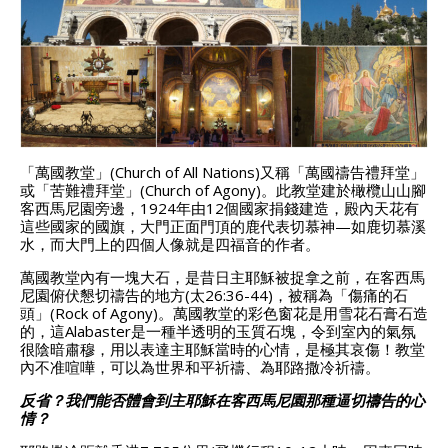
「萬國教堂」(Church of All Nations)又稱「萬國禱告禮拜堂」
或「苦難禮拜堂」(Church of Agony)。
此教堂建於橄欖山山腳
客西馬尼園旁邊，1924年由12個國家捐錢建造，殿內天花有
這些國家的國旗，大門正面門頂的鹿代表切慕神—如鹿切慕溪
水，而大門上的四個人像就是四福音的作者。
萬國教堂內有一塊大石，是昔日主耶穌被捉拿之前，在客西馬
尼園俯伏懇切禱告的地方(太26:36-44)，被稱為「傷痛的石
頭」(Rock of Agony)。
萬國教堂的彩色窗花是用雪花石膏石造
的，這Alabaster是一種半透明的玉質石塊，令到室內的氣氛
很陰暗肅穆，用以表達主耶穌當時的心情，是極其哀傷！
教堂
內不准喧嘩，可以為世界和平祈禱、為耶路撒冷祈禱。
反省？
我們能否體會到主耶穌在客西馬尼園那種逼切禱告的心
情？