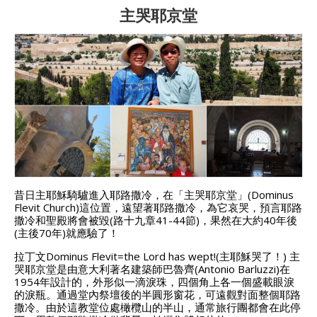
主哭耶京堂
昔日主耶穌騎驢進入耶路撒冷，在「主哭耶京堂」(Dominus
Flevit Church)這位置，遠望著耶路撒冷，為它哀哭，預言耶路
撒冷和聖殿將會被毀(路十九章41-44節)，果然在大約40年後
(主後70年)就應驗了！
拉丁文Dominus Flevit=the Lord has wept!(主耶穌哭了！) 主
哭耶京堂是由意大利著名建築師巴魯齊(Antonio Barluzzi)在
1954年設計的，外形似一滴淚珠，四個角上各一個盛載眼淚
的淚瓶。
通過堂內祭壇後的半圓形窗花，可遠觀對面整個耶路
撒冷。
由於這教堂位處橄欖山的半山，通常旅行團都會在此停