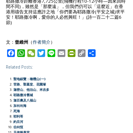
耶路撒冷距離香港7,725公里(飛機行程10-12小時—因來回時
間不同)，雖然是「那麼遠」，但我們仍可以「這麼近」在香
港用禱告支持這應許之地「你們要為耶路撒冷(平安之城)求平
安！耶路撒冷啊，愛你的人必然興旺！」(詩一百二十二篇6
節)
文：
曾維州
（
作者簡介
）
F
W
W
T
L
E
P
C
S
a
h
e
w
i
m
r
o
h
Related Posts:
c
a
C
i
n
a
i
p
a
e
t
h
t
e
i
n
y
r
聖地綜覽：橄欖山(一)
b
s
a
t
l
t
L
e
苦路、聖墓堂、花園塚
迦密山、他泊山、米吉多
o
A
t
e
F
i
耶路撒冷舊城
o
p
r
r
n
迦百農及八福山
加利利海
k
p
i
k
死海
e
耶利哥
約旦河
n
伯利恆
d
天使報喜堂