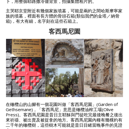
下，用整個耶路撒冷做背景，拍攝集體相片的。
主哭耶京堂附近有幾個家族墳墓，可能是兩約之間哈斯摩寧家
族的墳墓，裡面有長方體的骨頭石箱(類似我們的金塔／納骨
箱)，有大有細，名字刻在這些石箱上。
客西馬尼園
在橄欖山的山腳有一個花園叫做「客西馬尼園」(Garden of
Gethsemane)，「客西馬尼」意思是橄欖油榨工場(Olive
Press)。
客西馬尼園是昔日主耶穌與門徒吃完最後晚餐之後出
來祈禱、被出賣及被捉拿的地方。
客西馬尼園內種有幾棵約有
二千年的橄欖樹，這些樹木可能就是昔日目睹當晚事件的見證