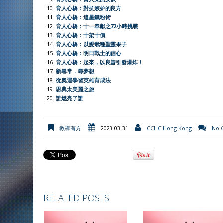
n
育人心橋：對抗嫉妒的良方
d
育人心橋：追星鐵粉術
l
育人心橋：十一奉獻之72小時挑戰
育人心橋：十架十價
y
育人心橋：以愛栽種聖靈果子
育人心橋：明日戰士的信心
育人心橋：起來，以良善引發爆炸！
新尋常．尋夢想
從奧運學習英雄育成法
恩典太美麗之旅
誰燃亮了誰
教導有方
2023-03-31
CCHC Hong Kong
No 
RELATED POSTS