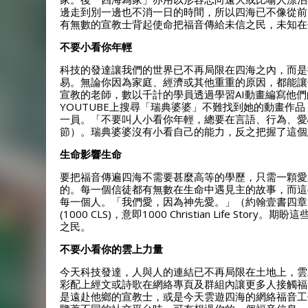
邊走到別一邊也不消一日的時間，所以四海已不像從前
有無數的宣教士背起使命把福音傳給未信之民，未知在
不要小看你年輕
科技的發達讓我們的世界已不再局限在四海之內，而是
易。無論你因為家庭、經濟或其他重重的原因，都能讓
宣教的老師，數以千計的學員透過學習AI動畫編寫他
YOUTUBE上搜尋「瑞典婆婆」不難找到她的動畫作
一員。「不要叫人小看你年輕，總要在言語、行為、愛
節）。瑞典婆婆沒有小看自己的能力，反之把握了這個
生命影響生命
要把福音傳遍四海不需要甚麼高等的學歷，只需一顆愛
的。每一個信徒都有無數在生命中遇見主的故事，而這
每一個人。「我們愛，因為神先愛。」（約翰壹書四章
(1000 CLS)，意即1000 Christian Life
之民。
不要小看你的雲上力量
今天科技發達，人與人的連結已不再局限在土地上，雲
彩配上經文或詩歌在網絡專頁及群組內讓更多人接觸福
是遠赴他鄉的宣教士，或是今天雲遊四海的網絡福音工