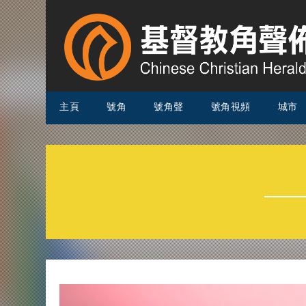
主頁
號角
號角聲
號角視頻
城市