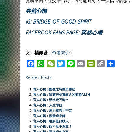
覽著不同的社交平台時，可有想過你的一個福音信息，
奕然心橋
IG: BRIDGE_OF_GOOD_SPIRIT
FACEBOOK FANS PAGE: 奕然心橋
文：
楊佩珊
（
作者簡介
）
F
W
W
T
L
E
P
C
S
a
h
e
w
i
m
r
o
h
Related Posts:
c
a
C
i
n
a
i
p
a
e
t
h
t
e
i
n
y
r
育人心橋：斷弦之時恩典響起
b
s
a
t
l
t
L
e
育人心橋：誠實與信實蘊含的奧秘AMN
育人心橋：活水定死海？
o
A
t
e
F
i
育人心橋：人生導航
o
p
r
r
n
育人心橋：康乃馨與十字架
育人心橋：頑童成良師
k
p
i
k
育人心橋：耶穌是好牧人
e
育人心橋：眼不見不為真？
育人心橋：賣火柴的女孩