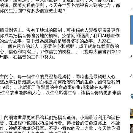
的遠。因著交通的便利，今天在世界各地福音未到的地方，都
A
你的生活圈中有多少個宣教士呢？
擴展到雲上。沒有了地域的限制，可接觸的人變得更廣及更容
你成為把福音傳遍各地的橋樑。疫情期間認識了利用AI動畫作
們的生命故事。當中最為感動的是瑞典婆婆的故事。大家在
品，一個在遠方的老人，憑著信心和感動，成了網絡媒體宣教的
心、信心和純潔上，都作信徒的榜樣。」（提摩太前書四章12
恩賜，在福音的工作中努力。
A
主的心。每一個生命的見證都是獨特，同時也是最觸動人心
A
些故事就是最讓人明白祂是如何改變我們的生命，如何愛我們
19節）。老師把千位學員的生命故事結集起來放在IG平台
 Story。期盼這些生命故事能觸動人心，以生命影響生命，讓福音傳給更多未信
上的網絡世界更容易讓我們把福音遍傳。小編最近利用和諧粉
音，在過程中也讓我巧遇同行者。傳福音的使命道路上，不論
作，神絶不會讓你孤單。不要小看你的雲上力量，今天當你瀏