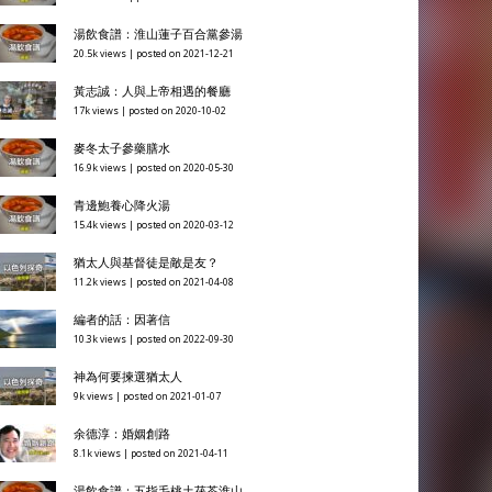
湯飲食譜：淮山蓮子百合黨參湯
20.5k views
|
posted on 2021-12-21
黃志誠：人與上帝相遇的餐廳
17k views
|
posted on 2020-10-02
麥冬太子參藥膳水
16.9k views
|
posted on 2020-05-30
青邊鮑養心降火湯
15.4k views
|
posted on 2020-03-12
猶太人與基督徒是敵是友？
11.2k views
|
posted on 2021-04-08
編者的話：因著信
10.3k views
|
posted on 2022-09-30
神為何要揀選猶太人
9k views
|
posted on 2021-01-07
余德淳：婚姻創路
8.1k views
|
posted on 2021-04-11
湯飲食譜：五指毛桃土茯苓淮山