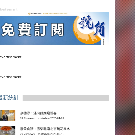
dvertisement
dvertisement
dvertisement
最新統計
余德淳：邁向婚姻迎新春
39.6k views
|
posted on 2020-01-02
湯飲食譜：雪梨乾南北杏無花果水
29.7k views
|
posted on 2023-02-15