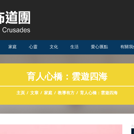
家庭
心靈
文化
生活
愛心匯點
有關我
育人心橋：雲遊四海
主頁
文章
家庭
教導有方
育人心橋：雲遊四海
A