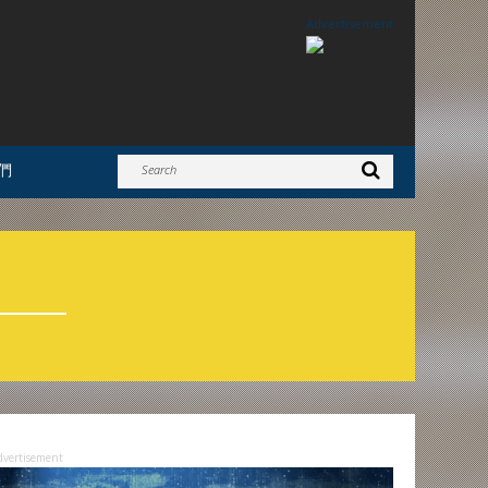
Advertisement
們
dvertisement