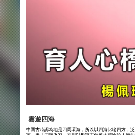
雲遊四海
中國古時認為地是四周環海，所以以四海比喻四方，泛
家。後「四海為家」亦用以形容志向遠大或比喻人漂泊