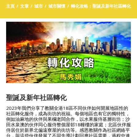
主頁
文章
城市
城市關懷
轉化攻略：聖誕及新年社區轉化
聖誕及新年社區轉化
2023年我們分享了教關全港18區不同伙伴如何開展地區性的
社區轉化服侍，成為街坊的祝福。每個地區也有它的獨特性，
例如油麻地的伙伴與果欄老闆合作，以水果服侍基層街坊；沙
田水泉澳的伙伴同心服侍整個屋邨18幢樓的家庭；北區伙伴服
侍居住於新界北偏遠寮屋的街坊等。感恩教關作為社區網絡平
台，與這些伙伴發展了不同先導計劃回應社區需要，過程中連