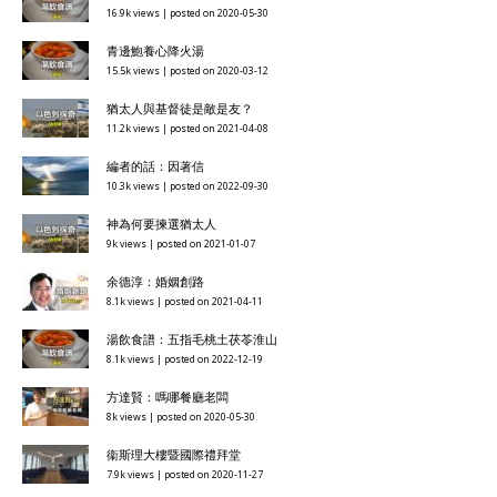
16.9k views
|
posted on 2020-05-30
青邊鮑養心降火湯
15.5k views
|
posted on 2020-03-12
猶太人與基督徒是敵是友？
11.2k views
|
posted on 2021-04-08
編者的話：因著信
10.3k views
|
posted on 2022-09-30
神為何要揀選猶太人
9k views
|
posted on 2021-01-07
余德淳：婚姻創路
8.1k views
|
posted on 2021-04-11
湯飲食譜：五指毛桃土茯苓淮山
8.1k views
|
posted on 2022-12-19
方達賢：嗎哪餐廳老闆
8k views
|
posted on 2020-05-30
衞斯理大樓暨國際禮拜堂
7.9k views
|
posted on 2020-11-27