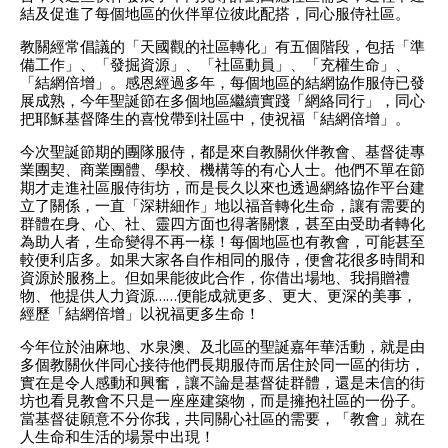
結及促進了每個地區的伙伴單位彼此配搭，同心服侍社區。
教關經常倡議的「天國觀的社區轉化」有五個階段，包括「準
備工作」、「發掘資源」、「社區動員」、「充權生命」、
「結網倍增」。感恩經過多年，每個地區的結網協作服侍已發
展成熟，今年聖誕節在多個地區繼續實踐「網絡同行」，同心
把耶穌基督降生的喜悅帶到社區中，使祝福「結網倍增」。
今次聖誕節期的團隊服侍，都是來自教關伙伴教會、基督徒專
業團契、商業團體、學校、機構等的有心人士。他們不單在節
期才走進社區服侍街坊，而是長久以來也透過網絡協作平台建
立了關係，一直「深耕細作」地以福音轉化生命，讓有需要的
群體在身、心、社、靈四方面也得著關懷，甚至由受助者轉化
為助人者，生命變得不再一樣！每個地區也有教會，可能甚至
較便利店多。如果大家各自作相同的服侍，便會花很多時間和
資源於服務上。但如果能彼此合作，你借出場地、我捐贈禮
物、他提供人力資源……便能成就更多、更大、更深的美事，
經歷「結網倍增」以祝福更多生命！
今年位於油麻地、水泉澳、及北區的聖誕嘉年華活動，就是由
多個教關伙伴同心接待他們長期服侍而居住於同一區的街坊，
實在是令人感動和興奮，讓不論是基督徒群體，還是未信的街
坊也看見教會不只是一座座建築物，而是擁抱社區的一份子。
當基督徒願意不分你我，共同關心社區的需要，「教會」就在
人生命和生活的場景中出現！