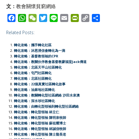
文：
教會關懷貧窮網絡
F
W
W
T
L
E
P
C
S
a
h
e
w
i
m
r
o
h
Related Posts:
c
a
C
i
n
a
i
p
a
e
t
h
t
e
i
n
y
r
轉化攻略：攜手轉化社區
b
s
a
t
l
t
L
e
轉化攻略：沐恩浸信會轉化為一滴
轉化攻略：基督教領袖的CPR
o
A
t
e
F
i
轉化攻略：教關伙伴教會基督教蒙福堂Jack傳道
o
p
r
r
n
轉化攻略：北區天平山社區轉化
轉化攻略：屯門社區轉化
k
p
i
k
轉化攻略：北區社區轉化
e
轉化攻略：22個真實社區轉化故事
轉化攻略：油麻地社區轉化
n
轉化攻略：教關轉化型社區網絡 沙田水泉澳
d
轉化攻略：深水埗社區轉化
l
轉化攻略：由轉化型領袖到轉化型社區網絡
轉化攻略：轉化型領袖 林立仁
y
轉化攻略：轉化型領袖 陳明泉牧師
轉化攻略：轉化型領袖 蘇祖耀博士
轉化攻略：轉化型領袖 林誠信牧師
轉化攻略：轉化型領袖 陳士龍長老