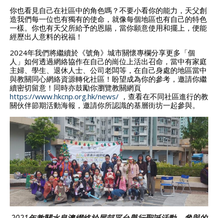
你也看見自己在社區中的角色嗎？不要小看你的能力，天父創
造我們每一位也有獨有的使命，就像每個地區也有自己的特色
一樣。你也有天父所給予的恩賜，當你願意使用和擺上，便能
經歷出人意料的祝福！
2024年我們將繼續於《號角》城市關懷專欄分享更多「個
人」如何透過網絡協作在自己的崗位上活出召命，當中有家庭
主婦、學生、退休人士、公司老闆等，在自己身處的地區當中
與教關同心網絡資源轉化社區！盼望成為你的參考，邀請你繼
續密切留意！同時亦鼓勵你瀏覽教關網頁
https://www.hkcnp.org.hk/news/
，查看在不同社區進行的教
關伙伴節期活動海報，邀請你所認識的基層街坊一起參與。