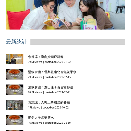
最新統計
余德淳：邁向婚姻迎新春
39.6k views
|
posted on 2020-01-02
湯飲食譜：雪梨乾南北杏無花果水
29.7k views
|
posted on 2023-02-15
湯飲食譜：淮山蓮子百合黨參湯
20.5k views
|
posted on 2021-12-21
黃志誠：人與上帝相遇的餐廳
17k views
|
posted on 2020-10-02
麥冬太子參藥膳水
16.9k views
|
posted on 2020-05-30