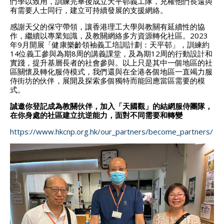
們學以致用，訓練完畢後成立天平邨義工隊，充權他們長遠與
有需要人士同行，建立可持續發展的支援網絡。
感謝天父的保守帶領，讓香港理工大學與教關有延續性的協
作，繼續以專業知識，及教關網絡多方資源轉化社區。2023
年9月開展「健康樂齡領袖義工培訓計劃：天平邨」，訓練約
14位義工參與為期8周的講義課堂，及為期12周的行動設計和
實踐，提升基層長者的社會參與。以上只是其中一個地區的社
區關懷及轉化服侍模式，我們還與在全港各個地區一直竭力服
侍街坊的伙伴，展開及探索多個獨特而能回應當區需要的模
式。
誠邀你登記成為教關伙伴，加入「天國觀」的結網服侍團隊，
在你身處的社區建立抗逆能力，面對不同需要和轉變
https://www.hkcnp.org.hk/our_partners/become_partners/