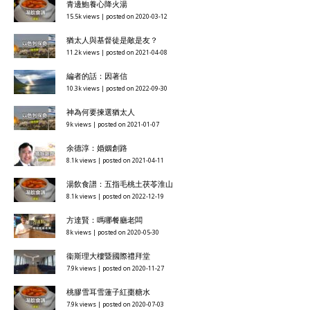
青邊鮑養心降火湯
15.5k views
|
posted on 2020-03-12
猶太人與基督徒是敵是友？
11.2k views
|
posted on 2021-04-08
編者的話：因著信
10.3k views
|
posted on 2022-09-30
神為何要揀選猶太人
9k views
|
posted on 2021-01-07
余德淳：婚姻創路
8.1k views
|
posted on 2021-04-11
湯飲食譜：五指毛桃土茯苓淮山
8.1k views
|
posted on 2022-12-19
方達賢：嗎哪餐廳老闆
8k views
|
posted on 2020-05-30
衞斯理大樓暨國際禮拜堂
7.9k views
|
posted on 2020-11-27
桃膠雪耳雪蓮子紅棗糖水
7.9k views
|
posted on 2020-07-03