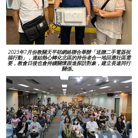
2023
年
7
月份教關天平邨網絡聯合舉辦「送贈二手電器祝
福行動」，連結熱心轉化北區的持份者合一地回應社區需
要，教會日後也會持續關懷跟進探訪對象，建立長遠同行
關係。