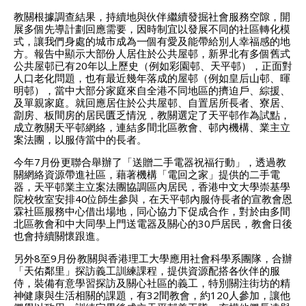
教關根據調查結果，持續地與伙伴繼續發掘社會服務空隙，開
展多個先導計劃回應需要，因時制宜以發展不同的社區轉化模
式，讓我們身處的城市成為一個有愛及能帶給別人幸福感的地
方。報告中顯示大部份人居住於公共屋邨，新界北有多個舊式
公共屋邨已有20年以上歷史（例如彩園邨、天平邨），正面對
人口老化問題，也有最近幾年落成的屋邨（例如皇后山邨、暉
明邨），當中大部分家庭來自全港不同地區的擠迫戶、綜援、
及單親家庭。就回應居住於公共屋邨、自置居所長者、寮居、
劏房、板間房的居民匱乏情況，教關選定了天平邨作為試點，
成立教關天平邨網絡，連結多間北區教會、邨內機構、業主立
案法團，以服侍當中的長者。
今年7月份更聯合舉辦了「送贈二手電器祝福行動」，透過教
關網絡資源帶進社區，藉著機構「電回之家」提供的二手電
器，天平邨業主立案法團協調區內居民，香港中文大學崇基學
院校牧室安排40位師生參與，在天平邨內服侍長者的宣教會恩
霖社區服務中心借出場地，同心協力下促成合作，對於由多間
北區教會和中大同學上門送電器及關心的30戶居民，教會日後
也會持續關懷跟進。
另外8至9月份教關與香港理工大學應用社會科學系團隊，合辦
「天佑鄰里」探訪義工訓練課程，提供資源配搭各伙伴的服
侍，裝備有意學習探訪及關心社區的義工，特別關注街坊的精
神健康與生活相關的課題，有32間教會，約120人參加，讓他