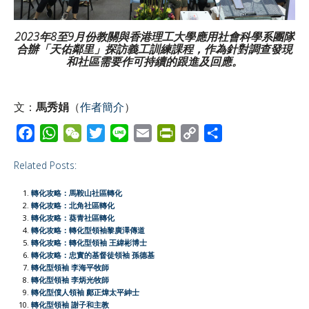
2023
年
8
至
9
月份教關與香港理工大學應用社會科學系團隊
合辦「天佑鄰里」探訪義工訓練課程，作為針對調查發現
和社區需要作可持續的跟進及回應。
文：
馬秀娟
（
作者簡介
）
F
W
W
T
L
E
P
C
S
a
h
e
w
i
m
r
o
h
Related Posts:
c
a
C
i
n
a
i
p
a
e
t
h
t
e
i
n
y
r
轉化攻略：馬鞍山社區轉化
b
s
a
t
l
t
L
e
轉化攻略：北角社區轉化
轉化攻略：葵青社區轉化
o
A
t
e
F
i
轉化攻略：轉化型領袖黎廣澤傳道
o
p
r
r
n
轉化攻略：轉化型領袖 王緯彬博士
轉化攻略：忠實的基督徒領袖 孫德基
k
p
i
k
轉化型領袖 李海平牧師
e
轉化型領袖 李炳光牧師
轉化型僕人領袖 鄺正煒太平紳士
n
轉化型領袖 謝子和主教