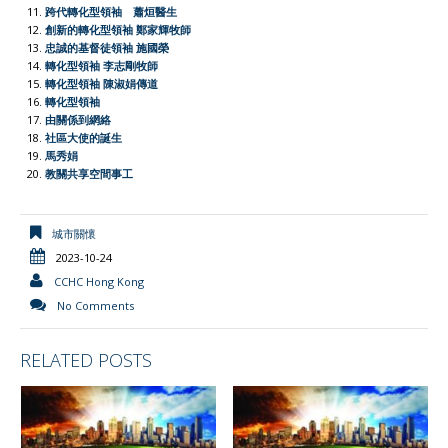
d
跨代轉化型領袖 蕭烜醫生
l
創新的轉化型領袖 鄭家輝牧師
忠誠的基督徒領袖 施國榮
y
轉化型領袖 李志剛牧師
轉化型領袖 陳淑娟傳道
轉化型領袖
由關係到網絡
社區大使的誕生
馬秀娟
教關共享空間事工
城市關懷
2023-10-24
CCHC Hong Kong
No Comments
RELATED POSTS