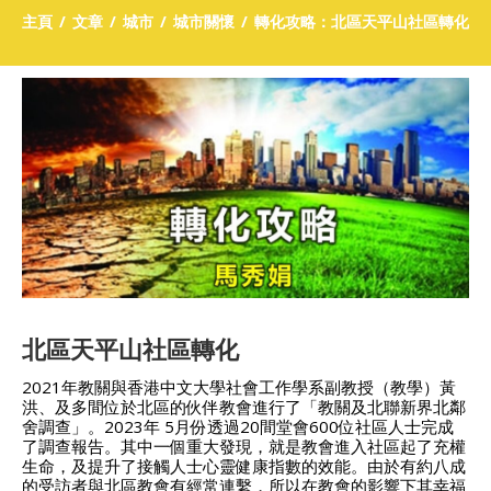
主頁
文章
城市
城市關懷
轉化攻略：北區天平山社區轉化
北區天平山社區轉化
2021年教關與香港中文大學社會工作學系副教授（教學）黃
洪、及多間位於北區的伙伴教會進行了「教關及北聯新界北鄰
舍調查」。2023年 5月份透過20間堂會600位社區人士完成
了調查報告。其中一個重大發現，就是教會進入社區起了充權
生命，及提升了接觸人士心靈健康指數的效能。由於有約八成
的受訪者與北區教會有經常連繫，所以在教會的影響下其幸福