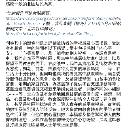
感較一般的北區居民為高。
(詳細報告可於教關網頁 :
https://www.hkcnp.org.hk/core_services/transformation_model/k
abcd/northdistrict/
下載，或可查閱《號角》2023年6月20日的
教關文章「北區社區轉化」
https://cchchk.org/article/city/care/hk230620i/
)。
問卷其中的幾條問題是評估被訪者的幸福感及心靈指數，受訪
者有超過一半的時間有以下感覺，當中包括感到「內心平
安」、「心靈富足」、及「能帶給別人祝福」。在調查過程
中，我們走進不同的社區，與當中的基層街坊進行訪談，以及
探望不同教會的同工。在訪談中，我們真實地看見街坊居住情
況惡劣，獨老、雙老、照顧有特別需要的單親媽媽⋯⋯等，在
生活上十分困難。但同時也讓我們看見當中默默耕耘，願意委
身服侍社區街坊的教會、牧者，及基督徒羣體，由基本的食物
需要、定期的家庭探訪、為基層孩子提供學習支援服務等等，
甚至透過教關資源充權新來港婦女及長者、開展不同的小組關
心⋯⋯等，全方位及有創意地回應貧窮的四個向度 – 經濟、關
係、心靈及動機貧窮。教會深度關注街坊全人發展，建立個
人，甚至是社區的抗逆能力，讓人實在的感受幸福感。從客觀
的數字及個別深入訪談反映，絕大多數由教會轉介的受訪者雖
然生活困難，但他們的心靈指數、幸福感及願意幫助別人的數
據相對理想，反映在基督信仰裡使他們心存盼望，展現北區教
會持續服侍社區基層人士帶來正面影響。