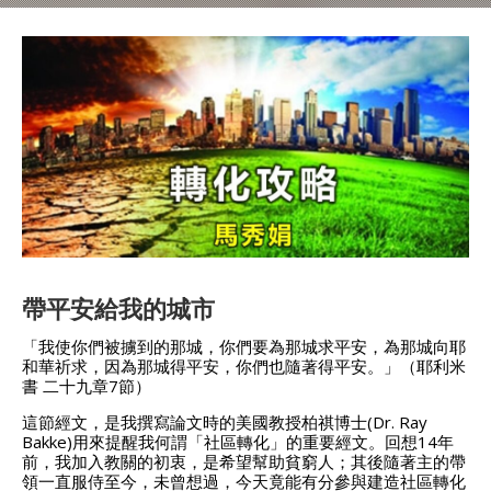
帶平安給我的城市
「我使你們被擄到的那城，你們要為那城求平安，為那城向耶
和華祈求，因為那城得平安，你們也隨著得平安。」（耶利米
書 二十九章7節）
這節經文，是我撰寫論文時的美國教授柏祺博士(Dr. Ray
Bakke)用來提醒我何謂「社區轉化」的重要經文。回想14年
前，我加入教關的初衷，是希望幫助貧窮人；其後隨著主的帶
領一直服侍至今，未曾想過，今天竟能有分參與建造社區轉化