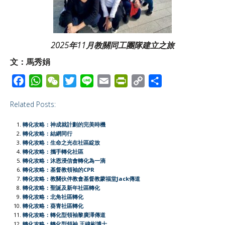
2025年11月教關同工團隊建立之旅
文：馬秀娟
F
W
W
T
L
E
P
C
S
a
h
e
w
i
m
r
o
h
Related Posts:
c
a
C
i
n
a
i
p
a
e
t
h
t
e
i
n
y
r
轉化攻略：神成就計劃的完美時機
b
s
a
t
l
t
L
e
轉化攻略：結網同行
轉化攻略：生命之光在社區綻放
o
A
t
e
F
i
轉化攻略：攜手轉化社區
o
p
r
r
n
轉化攻略：沐恩浸信會轉化為一滴
轉化攻略：基督教領袖的CPR
k
p
i
k
轉化攻略：教關伙伴教會基督教蒙福堂Jack傳道
e
轉化攻略：聖誕及新年社區轉化
轉化攻略：北角社區轉化
n
轉化攻略：葵青社區轉化
d
轉化攻略：轉化型領袖黎廣澤傳道
l
轉化攻略：轉化型領袖 王緯彬博士