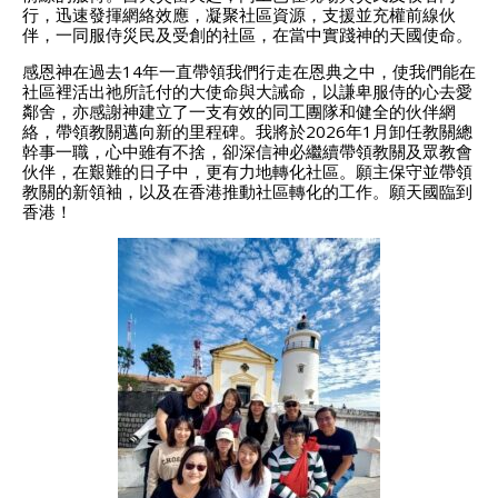
行，迅速發揮網絡效應，凝聚社區資源，支援並充權前線伙
伴，一同服侍災民及受創的社區，在當中實踐神的天國使命。
感恩神在過去14年一直帶領我們行走在恩典之中，使我們能在
社區裡活出祂所託付的大使命與大誡命，以謙卑服侍的心去愛
鄰舍，亦感謝神建立了一支有效的同工團隊和健全的伙伴網
絡，帶領教關邁向新的里程碑。我將於2026年1月卸任教關總
幹事一職，心中雖有不捨，卻深信神必繼續帶領教關及眾教會
伙伴，在艱難的日子中，更有力地轉化社區。願主保守並帶領
教關的新領袖，以及在香港推動社區轉化的工作。願天國臨到
香港！