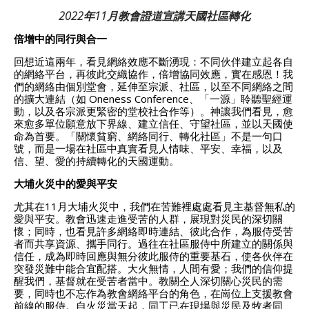
2022年11月教會證道宣講天國社區轉化
倍增中的同行與合一
回想近這兩年，看見網絡效應不斷湧現：不同伙伴建立起各自
的網絡平台，再彼此交織協作，倍增協同效應，實在感恩！我
們的網絡由個別堂會，延伸至宗派、社區，以至不同網絡之間
的擴大連結（如 Oneness Conference、「一源」聆聽聖經運
動，以及各宗派更緊密的堂校社合作等）。神讓我們看見，愈
來愈多單位願意放下界線、建立信任、守望社區，並以天國使
命為首要。「關懷貧窮、網絡同行、轉化社區」不是一句口
號，而是一場在社區中真實看見人情味、平安、幸福，以及
信、望、愛的持續轉化的天國運動。
大埔火災中的愛與平安
尤其在11月大埔火災中，我們在苦難裡處處看見主基督無私的
愛與平安。教會迅速走進受苦的人群，展現對災民的深切關
懷；同時，也看見許多網絡即時連結、彼此合作，為服侍受苦
者而共享資源、攜手同行。過往在社區服侍中所建立的關係與
信任，成為即時回應與無分彼此服侍的重要基石，使各伙伴在
突發災難中能合宜配搭。大火無情，人間有愛；我們的信仰提
醒我們，基督就在受苦者當中。教關仝人深切關心災民的需
要，同時也不忘作為教會網絡平台的角色，在崗位上支援教會
前線的服侍。自火災當天起，同工已在現場與災民及牧者同