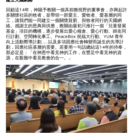
回顧這14年，神賜予教關一個具前瞻視野的董事會，亦興起許
多關懷社區的牧者，並帶領一群愛主、愛牧者、愛基層的同
工，讓我們能一同建立一個關懷貧窮、與牧者同行的天國網
絡。感謝主的恩典與供應，教關由最初只推行一個「兒童發展
基金」項目的機構，逐步發展出愛心糧倉、愛心行動、師友同
行計劃、空間轉化事工、PeaceBox 祝福大行動、YUM 青年
向上流動嚮導計劃……以及多項因應社會轉變而誕生的先導計
劃，回應社區基層的需要。若要用一句話總結這14年的侍奉，
那必定是：「在神恩中看見神的工作，在豐足中看見神的資
源，在艱難中看見教會的合一。」