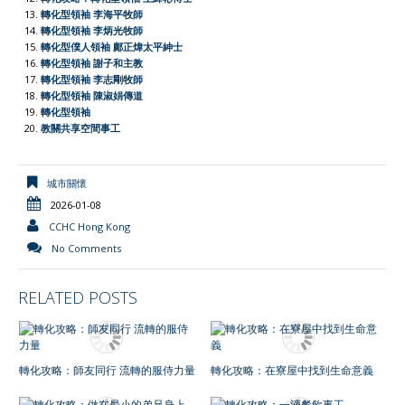
轉化型領袖 李海平牧師
y
轉化型領袖 李炳光牧師
轉化型僕人領袖 鄺正煒太平紳士
轉化型領袖 謝子和主教
轉化型領袖 李志剛牧師
轉化型領袖 陳淑娟傳道
轉化型領袖
教關共享空間事工
城市關懷
2026-01-08
CCHC Hong Kong
No Comments
RELATED POSTS
轉化攻略：師友同行 流轉的服侍力量
轉化攻略：在寮屋中找到生命意義