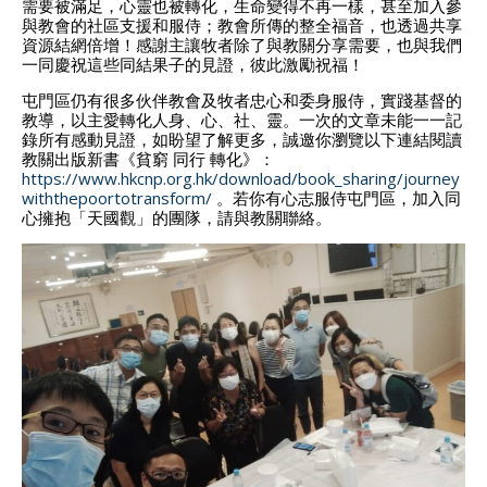
需要被滿足，心靈也被轉化，生命變得不再一樣，甚至加入參
與教會的社區支援和服侍；教會所傳的整全福音，也透過共享
資源結網倍增！感謝主讓牧者除了與教關分享需要，也與我們
一同慶祝這些同結果子的見證，彼此激勵祝福！
屯門區仍有很多伙伴教會及牧者忠心和委身服侍，實踐基督的
教導，以主愛轉化人身、心、社、靈。一次的文章未能一一記
錄所有感動見證，如盼望了解更多，誠邀你瀏覽以下連結閱讀
教關出版新書《貧窮 同行 轉化》：
https://www.hkcnp.org.hk/download/book_sharing/journey
withthepoortotransform/
。若你有心志服侍屯門區，加入同
心擁抱「天國觀」的團隊，請與教關聯絡。