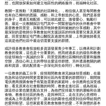
想，也開放探索如何建立地區性的網絡服侍，祝福轉化社區。
教關一直推動「天國觀的社區轉化」，相信個人甚至每間教會
也有自己獨特的恩賜、感動，和上帝創造的心意。我們是基督
的身子，透過互相配搭，可以彼此建立、激發愛心、勉勵行
善。最近一次教關探訪屯門其中一間緊密協作的伙伴教會中華
基督教會田景堂，與黎燕萍牧師會面時被她的分享感動，其中
最深刻的是牧師分享教會如何支援該區的特殊需要兒童及其家
庭。田景堂鄰近屯門青山醫院及過渡性房屋，上帝讓牧師看見
這就是他們社區中最迫切需要支援的群體。
或許很多教會會投放較多資源發展青少年事工，以傳承和計劃
教會的發展，這也是十分重要的。然而經過多次的禱告和教會
信徒領袖合一真誠的分享，田景堂因應社區獨特的需要和服務
空隙，憑信心和上主的帶領去愛這些群體。另外透過教關的網
絡和資源，彼此配搭進一步深化與生命同行，轉化社區。
一位教會的義工分享，疫情期間教會弟兄姊妹領受感動，在最
危急和迫切的時間更需要與社區內有需要的群體同行，期間致
電供應商搜購食物予有緊急需要的家庭時，令供應商也深受感
動，看見原來在社會艱難的時間，教會走進社區，成為祝福，
讓這些企業也樂意配合支持，為他們安排最方便的運輸和合適
食物。教會在社區的角色，是與神同工，走在主的心意裡時，
便成為上帝流通的管子，讓未信的鄰舍也感受到信仰帶給我們
的愛和盼望。這些家庭看見教會無條件的愛，不單身體的基本