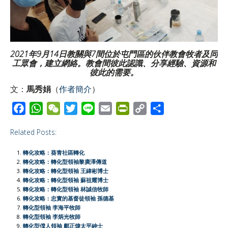
2021年9月14日教關與7間位於屯門區的伙伴教會牧者及同
工眾會，建立網絡。教會間彼此認識、分享經驗、資源和
彼此的需要。
文：
馬秀娟
（
作者簡介
）
F
W
W
T
L
E
P
C
S
a
h
e
w
i
m
r
o
h
Related Posts:
c
a
C
i
n
a
i
p
a
e
t
h
t
e
i
n
y
r
轉化攻略：葵青社區轉化
b
s
a
t
l
t
L
e
轉化攻略：轉化型領袖黎廣澤傳道
轉化攻略：轉化型領袖 王緯彬博士
o
A
t
e
F
i
轉化攻略：轉化型領袖 蘇祖耀博士
o
p
r
r
n
轉化攻略：轉化型領袖 林誠信牧師
轉化攻略：忠實的基督徒領袖 孫德基
k
p
i
k
轉化型領袖 李海平牧師
e
轉化型領袖 李炳光牧師
轉化型僕人領袖 鄺正煒太平紳士
n