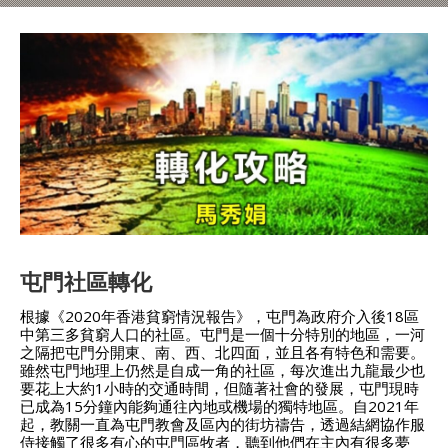
屯門社區轉化
根據《2020年香港貧窮情況報告》，屯門為政府介入後18區
中第三多貧窮人口的社區。屯門是一個十分特別的地區，一河
之隔把屯門分開東、南、西、北四面，並且各有特色和需要。
雖然屯門地理上仍然是自成一角的社區，每次進出九龍最少也
要花上大約1小時的交通時間，但隨著社會的發展，屯門現時
已成為15分鐘內能夠通往內地或機場的獨特地區。自2021年
起，教關一直為屯門教會及區內的街坊禱告，透過結網協作服
侍接觸了很多有心的屯門區牧者，聽到他們在主內有很多夢