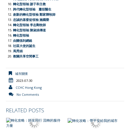
轉化型領袖 謝子和主教
d
跨代轉化型領袖 蕭烜醫生
l
創新的轉化型領袖 鄭家輝牧師
忠誠的基督徒領袖 施國榮
y
轉化型領袖 李志剛牧師
轉化型領袖 陳淑娟傳道
轉化型領袖
由關係到網絡
社區大使的誕生
馬秀娟
教關共享空間事工
城市關懷
2023-07-30
CCHC Hong Kong
No Comments
RELATED POSTS