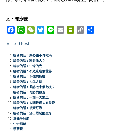
文：
陳泳薇
F
W
W
T
L
E
P
C
S
a
h
e
w
i
m
r
o
h
Related Posts:
c
a
C
i
n
a
i
p
a
e
t
h
t
e
i
n
y
r
編者的話：讓心靈不再乾渴
b
s
a
t
l
t
L
e
編者的話：誰是牧人？
編者的話：生命的光
o
A
t
e
F
i
編者的話：不效法這個世界
o
p
r
r
n
編者的話：不住的祈禱
編者的話：人生之福
k
p
i
k
編者的話：原諒七十個七次？
e
編者的話：奇妙的創造
編者的話：一加一大於二
n
編者的話︰人間最偉大原是愛
d
編者的話﹕信實可靠
l
編者的話：活出恩慈的生命
無條件的愛
y
生命師傅
學習愛