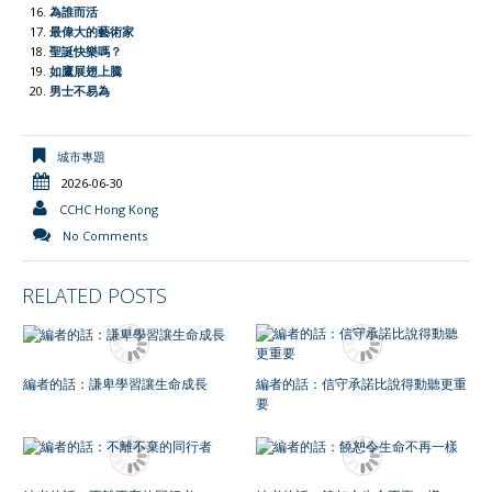
為誰而活
最偉大的藝術家
聖誕快樂嗎？
如鷹展翅上騰
男士不易為
城市專題
2026-06-30
CCHC Hong Kong
No Comments
RELATED POSTS
編者的話：謙卑學習讓生命成長
編者的話：信守承諾比說得動聽更重
要