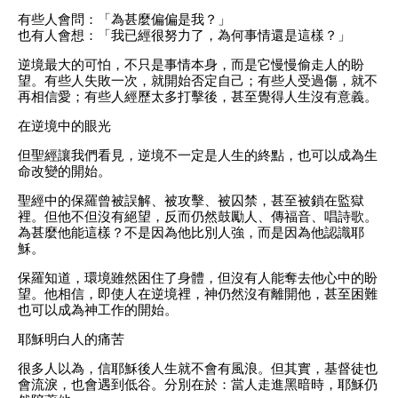
有些人會問：「為甚麼偏偏是我？」
也有人會想：「我已經很努力了，為何事情還是這樣？」
逆境最大的可怕，不只是事情本身，而是它慢慢偷走人的盼
望。有些人失敗一次，就開始否定自己；有些人受過傷，就不
再相信愛；有些人經歷太多打擊後，甚至覺得人生沒有意義。
在逆境中的眼光
但聖經讓我們看見，逆境不一定是人生的終點，也可以成為生
命改變的開始。
聖經中的保羅曾被誤解、被攻擊、被囚禁，甚至被鎖在監獄
裡。但他不但沒有絕望，反而仍然鼓勵人、傳福音、唱詩歌。
為甚麼他能這樣？不是因為他比別人強，而是因為他認識耶
穌。
保羅知道，環境雖然困住了身體，但沒有人能奪去他心中的盼
望。他相信，即使人在逆境裡，神仍然沒有離開他，甚至困難
也可以成為神工作的開始。
耶穌明白人的痛苦
很多人以為，信耶穌後人生就不會有風浪。但其實，基督徒也
會流淚，也會遇到低谷。分別在於：當人走進黑暗時，耶穌仍