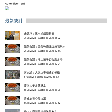
Advertisement
最新統計
余德淳：邁向婚姻迎新春
39.6k views
|
posted on 2020-01-02
湯飲食譜：雪梨乾南北杏無花果水
29.7k views
|
posted on 2023-02-15
湯飲食譜：淮山蓮子百合黨參湯
20.5k views
|
posted on 2021-12-21
黃志誠：人與上帝相遇的餐廳
17k views
|
posted on 2020-10-02
麥冬太子參藥膳水
16.9k views
|
posted on 2020-05-30
青邊鮑養心降火湯
15.4k views
|
posted on 2020-03-12
猶太人與基督徒是敵是友？