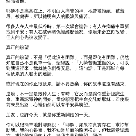
然陪著他。
耶穌不是高高在上、不明白人痛苦的神。祂曾被拒絕、被羞
辱、被傷害，所以祂明白人的眼淚與痛苦。
很多人在人生最低谷時，第一次學會禱告；有人在病痛中重新
找到平安；有人在破碎關係裡經歷饒恕。環境未必立刻改變，
但人的心先被改變了。
真正的盼望
真正的盼望，不是「從此沒有困難」，而是即使有困難，仍然
知道自己不是孤單一個。聖經說：「凡勞苦擔重擔的人，可以
到我這裡來，我就使你們得安息。」這句話，正是耶穌向每一
個疲累的人發出的邀請。
或許現在的你正很疲累。請不要放棄，你的故事還沒有結束。
逆境，不一定是毀掉人生；有時，它反而是讓你重新認識生
命、重新認識神的開始。當你願意把生命交託給耶穌，即使眼
前未見出路，心裡仍然可以有平安與盼望。
朋友，也許今天，就是你重新開始的一天。
你可以很簡單地對耶穌說：「耶穌，如果祢真實存在，求祢幫
助我。我的心很累，我不知道前面的路怎樣走，但我願意認識
祢。求祢帶領我的人生，給我力量和盼望。阿們。」