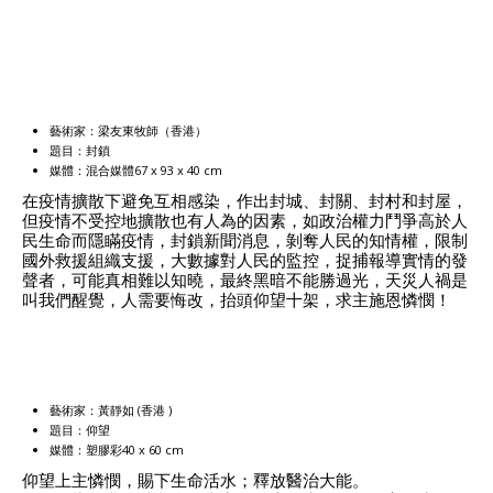
藝術家：梁友東牧師（香港）
題目：封鎖
媒體：混合媒體67 x 93 x 40 cm
在疫情擴散下避免互相感染，作出封城、封關、封村和封屋，
但疫情不受控地擴散也有人為的因素，如政治權力鬥爭高於人
民生命而隱瞞疫情，封鎖新聞消息，剝奪人民的知情權，限制
國外救援組織支援，大數據對人民的監控，捉捕報導實情的發
聲者，可能真相難以知曉，最終黑暗不能勝過光，天災人禍是
叫我們醒覺，人需要悔改，抬頭仰望十架，求主施恩憐憫！
藝術家：黃靜如 (香港 )
題目：仰望
媒體：塑膠彩40 x 60 cm
仰望上主憐憫，賜下生命活水；釋放醫治大能。