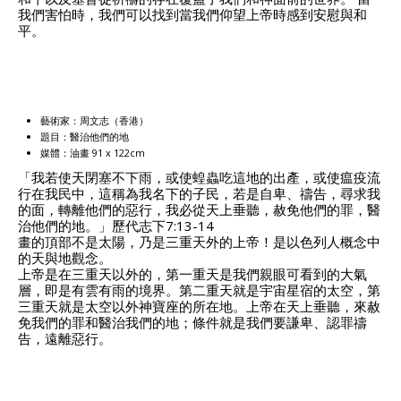
我們害怕時，我們可以找到當我們仰望上帝時感到安慰與和
平。
藝術家：周文志（香港）
題目：醫治他們的地
媒體：油畫 91 x 122cm
「我若使天閉塞不下雨，或使蝗蟲吃這地的出產，或使瘟疫流
行在我民中，這稱為我名下的子民，若是自卑、禱告，尋求我
的面，轉離他們的惡行，我必從天上垂聽，赦免他們的罪，醫
治他們的地。」歷代志下7:13-14
畫的頂部不是太陽，乃是三重天外的上帝！是以色列人概念中
的天與地觀念。
上帝是在三重天以外的，第一重天是我們親眼可看到的大氣
層，即是有雲有雨的境界。第二重天就是宇宙星宿的太空，第
三重天就是太空以外神寶座的所在地。上帝在天上垂聽，來赦
免我們的罪和醫治我們的地；條件就是我們要謙卑、認罪禱
告，遠離惡行。