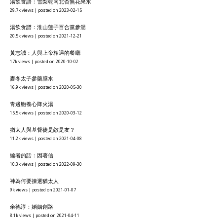
湯飲食譜：雪梨乾南北杏無花果水
29.7k views
|
posted on 2023-02-15
湯飲食譜：淮山蓮子百合黨參湯
20.5k views
|
posted on 2021-12-21
黃志誠：人與上帝相遇的餐廳
17k views
|
posted on 2020-10-02
麥冬太子參藥膳水
16.9k views
|
posted on 2020-05-30
青邊鮑養心降火湯
15.5k views
|
posted on 2020-03-12
猶太人與基督徒是敵是友？
11.2k views
|
posted on 2021-04-08
編者的話：因著信
10.3k views
|
posted on 2022-09-30
神為何要揀選猶太人
9k views
|
posted on 2021-01-07
余德淳：婚姻創路
8.1k views
|
posted on 2021-04-11