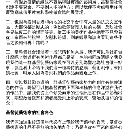
一、有礙於疫情的緣故不容易舉辦實體的藝術展，當整個社會
都說不要聚會、不要到人多的地方；所以我便不考慮租用任何
展覽廳或借用教會和學校做實體的展覽場。
二、也因為看到香港和內地的社交平台中有大量的抗疫文宣作
品，大部份都是勵志的；例如歌頌醫護人員的功德，反映社會
各界抗疫工作的場面等等。從眾多的美術作品中總看不見帶着
從上帝而來的祝福、安慰和盼望。到底觀眾和讀者看到這些作
品之後如何再上路呢？
三、當整個社會瀰漫着一股悲情和無奈感，我們可以為社群做
什麼呢？難道所有美術作品都只是清一色的相同論調嗎？我發
現我們這一群基督徒藝術家現在可以分別為聖地為社會做一點
事，就是看上帝給予我們這一種獨特的恩賜：藝術創作，來回
饋社會，叫眾人因為看到我們的作品而親近上帝。
四、所以我鼓勵身邊的一群基督徒藝術家努力的創作有信仰訊
息的作品，盼望可以把基督教的正面和積極的信念洋溢在我們
的作品中。讓我們從上帝領受而來的生命訊息在作品中彰顯出
來，期望啟發觀眾和讀者感受到上帝的安慰，醫治及復和的信
念！
基督徒藝術家的社會角色
我們深知道生於這個年代必有上帝給我們獨特的旨意，基督徒
藝術家的作品不是無的放矢地創作；乃是有從神而來的獨特心