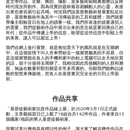
是文學作品、音樂、舞蹈、攝影，眾多藝術範疇裏都會以反映
時代境況而創作。因為現實的題材最容易觸動人的心靈，表達
出來也會容易引起共鳴。何況我們說基督教藝術發展要貼近社
群，基督教藝術作為其中一項傳福音的工具和媒體；我們就要
學像主耶穌昔日在地上的蹟事一樣。我們所表達的就要適切人
的需要，我們從藝術作品中展示出來的意念就是要回應自己的
年代；從作品中傳遞上帝的信息，盼望從這些信息中彰顯上帝
的美善。讓人可以親近上帝 !
我們在網上進行展覽、就是相信普天下的萬民就是在互聯網
中。在這個疫情下叫人舟車勞頓去一個展覽廳真的不容易，但
是這個展覽能在各人的手機和家中的枱上電腦可以全天候欣賞
的話，就十分值得去籌辦了。我相信因此而接觸到的人群和層
面，無論在數量和類別都是非常多而廣的。但願我們能夠以諸
般的智慧來傳揚祂，把各人在基督裏完完全全的引到上帝面
前。
作品共享
「基督徒藝術家抗疫作品線上展」於2020年3月1日正式啟
動，文章截稿當日已上載了18組合共142件作品，作者來自13
個國家/地區的華人基督徒藝術家。
我嘗試拿出幾個具有標誌性的例子，讓大家了解這幾件作品在