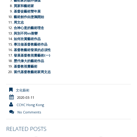
藝術家的額外價值
e
買家和藝術家
基督徒藝術雙年展
n
藝術創作由塗鴉開始
d
周文志
l
合神心意的藝術理念
與別不同vs善變
y
如何欣賞藝術作品
專注做基督教藝術作品
基督教藝術發展的必須性
發展基督教視覺藝術(一)
歷代偉大的藝術作品
基督教視覺藝術
當代基督教藝術家周文志
文化藝術
2020-03-11
CCHC Hong Kong
No Comments
RELATED POSTS