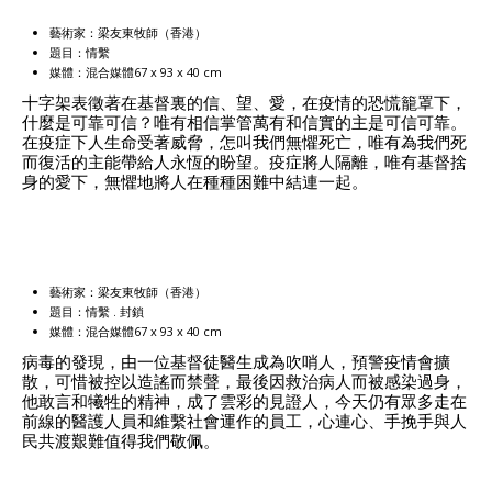
藝術家：梁友東牧師（香港）
題目：情繫
媒體：混合媒體67 x 93 x 40 cm
十字架表徵著在基督裏的信、望、愛，在疫情的恐慌籠罩下，
什麼是可靠可信？唯有相信掌管萬有和信實的主是可信可靠。
在疫症下人生命受著威脅，怎叫我們無懼死亡，唯有為我們死
而復活的主能帶給人永恆的盼望。疫症將人隔離，唯有基督捨
身的愛下，無懼地將人在種種困難中結連一起。
藝術家：梁友東牧師（香港）
題目：情繫 . 封鎖
媒體：混合媒體67 x 93 x 40 cm
病毒的發現，由一位基督徒醫生成為吹哨人，預警疫情會擴
散，可惜被控以造謠而禁聲，最後因救治病人而被感染過身，
他敢言和犧牲的精神，成了雲彩的見證人，今天仍有眾多走在
前線的醫護人員和維繫社會運作的員工，心連心、手挽手與人
民共渡艱難值得我們敬佩。