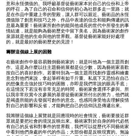
意和永恆價值的。我呼籲基督徒藝術家本於自己的位份和上帝
的呼召，為了自己的召命和信仰的初心為社群多走一里路；就
是在作品中重建上帝的聖殿，讓人群可以親近。藝術品的永恆
價值除了創意和技巧之外，作品中表達的信念和能夠傳遞的訊
息最為重要！藝術家所創作的能與他成長的世代中所發生的事
情結連，就是能夠為藝術歷史中留下美名，因為藝術家的創作
泉源就是他的生命與他的世界觀。基督徒藝術家能好好處理
的，就是最好的藝術歷史的見證！
籌辦這個線上展的困難
在藝術創作中最容易難倒藝術家的：就是叫他為一個主題而創
作。這是為什麼以往主題藝術展都是佔少數，因為藝術家喜歡
按自己的喜好創作。若要特別為一個主題而找創作靈感和繪畫
意念對他們來說，拿起筆桿有如千斤重。私底下又恐怕在自己
的想像意念強於技巧時的困難，亦即是我們常說的眼高手底；
在這情況下若沒有非常充足的時間，藝術家會選擇不參與。所
以我非常欣賞今次參展的基督徒藝術家所付出的努力，他們就
是竭盡所能的去發掘可創作的意念。也感同身受地去理解疫情
對自己的影響和反省，才能夠把自己的信仰訊息傳遞出來。
我籌辦這個線上展覽就是回應現時的社會情況，藝術要接近群
眾就是要把社會的境況反映出來。藝術家對於自身的時代必然
有自己的反省和對事件的世界觀，我們可以從歷代不同藝術家
中看到他們身處的年代的作品；大部份都是反映現實的。無論