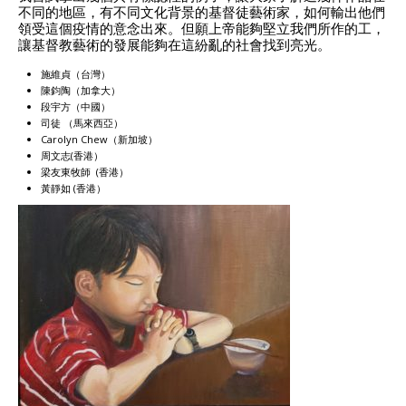
不同的地區，有不同文化背景的基督徒藝術家，如何輸出他們
領受這個疫情的意念出來。但願上帝能夠堅立我們所作的工，
讓基督教藝術的發展能夠在這紛亂的社會找到亮光。
施維貞（台灣）
陳鈞陶（加拿大）
段宇方（中國）
司徒 （馬來西亞）
Carolyn Chew（新加坡）
周文志(香港）
梁友東牧師 (香港）
黃靜如 (香港）