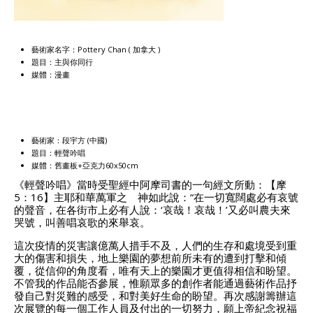
藝術家名字：Pottery Chan ( 加拿大 )
題目：主與你同行
媒體：漫畫
藝術家：段宇方 (中國)
題目：輕聲吟唱
媒體：舊畫板+亞克力60x50cm
《輕聲吟唱》當時受聖經中阿摩司書的一句經文所動：【摩
5：16】主耶和華萬軍之 神如此說：“在一切寬闊處必有哀號
的聲音，在各街市上必有人說：‘哀哉！哀哉！’又必叫農夫來
哭號，叫善唱哀歌的來舉哀。
這次疫情的災害讓億萬人措手不及，人們的生存和處境受到重
大的傷害和損失，地上樂園的夢想前所未有的遭到打擊和傾
覆，從信仰的角度看，唯有天上的樂園才更值得相信和盼望。
不管我的作品能否參展，惟願眾多的創作者能通過藝術作品抒
發自己對災難的感受，和對美好生命的盼望。再次感謝籌辦這
次展覽的每一個工作人員及付出的一切努力，願上帝紀念祝福