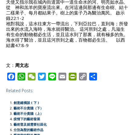
天使又指示我在城內街道當中一道生命水的河、明亮如水晶、
從 神和羔羊的寶座流出來。在河這邊與那邊有生命樹、結十
二樣果子、每月都結果子。樹上的葉子乃為醫治萬民。 啟示
錄22:1-2
祂對我說，這水往東方一帶流出，下到亞拉巴，直到海；所發
出來的水流入海時，海水就得醫治。 這河所到之處，凡滋生
有生命的動物都必生活，並且這水到了那裏，就有極多的魚。
海水得了醫治，並且這河所到之處，百物都必生活。 以西
結書47:8-9
文：
周文志
F
W
W
T
L
E
P
C
S
a
h
e
w
i
m
r
o
h
Related Posts:
c
a
C
i
n
a
i
p
a
e
t
h
t
e
i
n
y
r
創意縱橫談 ( 下 )
b
s
a
t
l
t
L
e
藝術不分貴賤（下）
藝術不分貴賤（上）
o
A
t
e
F
i
疫情下的藝術發展
o
p
r
r
n
藝術普及就需要社區化
分別為聖的藝術作品
k
p
i
k