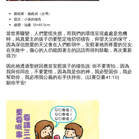
藝術家：施維貞（台灣）
題目：小孩的禱告
媒體：油畫 53×45.5cm
當世界驟變，人們驚慌失措，而我們的環境呈現處處是危機
時，純真愛主的孩子仍要堅定地切切禱告，仰望天父的保守，
因為深信慈愛的天父會在人們軟弱中，安慰著祂所疼愛的兒女;
在失敗中，傷心的人仍能因著主的話語而得到鼓勵，再次重新
得力!
因此祂透過聖經回應並安慰孩子的禱告說: 你不要害怕，因為
我與你同在，不要驚惶，因為我是你的神，我必堅固你，我必
幫助你，我必用我公義的右手扶持你。(以賽亞書41:10)
願你平安!