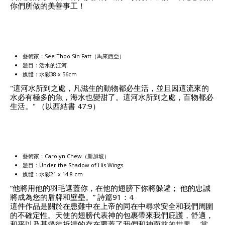
你們所做的美善事工！
藝術家：See Thoo Sin Fatt（馬來西亞）
題目：活水的江河
媒體：水彩38 x 56cm
"這河水所到之處，凡滋生的動物都必生活，並且因這流來的
水必有極多的魚，海水也變甜了。這河水所到之處，百物都必
生活。" （以西結書 47:9）
藝術家：Carolyn Chew（新加坡）
題目：Under the Shadow of His Wings
媒體：水彩21 x 14.8 cm
“他將用他的羽毛遮蓋你，在他的翅膀下你將躲避； 他的忠誠
將成為您的盾牌和壁壘。” 詩篇91：4
這件作品是關於在患難中在上帝的同在中尋求安全和我們周圍
的不確定性。天使的翅膀代表神的包裹帶來我們庇護，舒適，
和平以及基督徒祈禱的存在覆蓋了我們和神面前的世界。 當