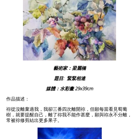
藝術家：梁麗橋
題目: 緊緊相連
媒體：水彩畫 29x39cm
作品描述：
祢從沒離棄過我，我卻三番四次離開祢，但願每當看見萄葡
樹，就要提醒自己，離了祢我不能作甚麼，願與祢永不分離，
常被祢修剪結出更多果子。