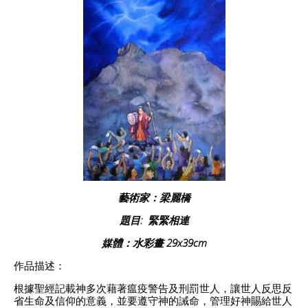
藝術家：梁麗橋
題目: 緊緊相連
媒體：水彩畫 29x39cm
作品描述：
根據聖經記載神多次藉著瘟疫警告及刑罰世人，讓世人反思反
省生命及信仰的意義，並要遵守神的誡命，管理好神賜給世人