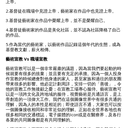
上帝。
2.基督徒在職場中見證上帝，藝術家在作品中也見證上帝。
3.基督徒藝術家在作品中榮耀上帝，並不是榮耀自己。
4.基督徒藝術家的作品是美化社區，並不認為社區降格了自己
的作品。
5.作為當代的藝術家，以藝術作品記錄這個年代的生態，成為
基督教文獻，薪火相傳。
藝術宣教 Vs 職場宣教
藝術宣教可以是一個非常嚴肅的議題，因為當我們要起動的時
候就要有很多的捨棄；並且要有充足的承擔。因為一個人投身
作宣教的時候總會對他身邊的家人，甚至家族和過往的朋友圈
帶來很多的影響。他必定計劃周詳，安排一切的「善後」，令
他的宣教工作無後顧之憂；在宣教工場專心服侍。藝術宣教可
以是一項跨文化及跨地域的服侍，視覺藝術是共通語言，是上
帝創造的一項偉大工作。我們在這個圖像世界中有很多共通的
理解，因為人的本性是相近的；即使語言不通，大家也可以按
一個圖像接收相同和非常近似的理解。正如在全世界各地也有
很多相同的交通標誌，電子媒體的Icon或是在醫療界，及各行
各業的共同圖像都是有共同理解的。