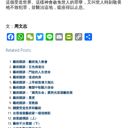
這個受造世界。這樣神會赦免世人的罪孽，又叫世人時刻敬畏
祂不致犯罪，並醫治這地，瘟疫得以止息。
文：
周文志
F
W
W
T
L
E
P
C
S
a
h
e
w
i
m
r
o
h
Related Posts:
c
a
C
i
n
a
i
p
a
e
t
h
t
e
i
n
y
r
藝術蹤跡：藝術進入教會
b
s
a
t
l
t
L
e
藝術蹤跡：五色佈道法
藝術蹤跡：門徒的人生使命
o
A
t
e
F
i
藝術蹤跡：道成肉身
o
p
r
r
n
藝術蹤跡：上帝創造偉大無比
藝術蹤跡：雕塑中彰顯大使命
k
p
i
k
藝術蹤跡：「燃亮生命」愛與光巡迴藝術展
e
藝術蹤跡：晨更
藝術蹤跡：宣教路
n
關愛受造世界和藝術
d
在香港當藝術家一樣很精彩
l
創意縱橫談（上）
藝術不分貴賤（下）
y