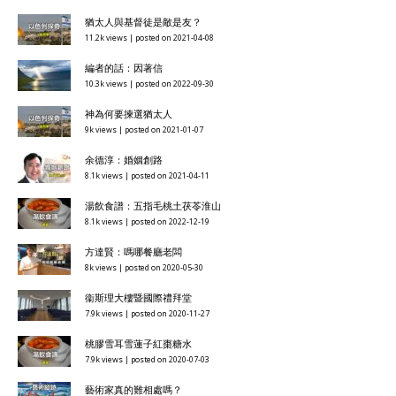
猶太人與基督徒是敵是友？
11.2k views
|
posted on 2021-04-08
編者的話：因著信
10.3k views
|
posted on 2022-09-30
神為何要揀選猶太人
9k views
|
posted on 2021-01-07
余德淳：婚姻創路
8.1k views
|
posted on 2021-04-11
湯飲食譜：五指毛桃土茯苓淮山
8.1k views
|
posted on 2022-12-19
方達賢：嗎哪餐廳老闆
8k views
|
posted on 2020-05-30
衞斯理大樓暨國際禮拜堂
7.9k views
|
posted on 2020-11-27
桃膠雪耳雪蓮子紅棗糖水
7.9k views
|
posted on 2020-07-03
藝術家真的難相處嗎？