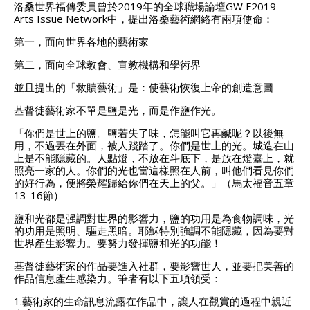
洛桑世界福傳委員曾於2019年的全球職場論壇GW F2019
Arts Issue Network中，提出洛桑藝術網絡有兩項使命：
第一，面向世界各地的藝術家
第二，面向全球教會、宣教機構和學術界
並且提出的「救贖藝術」是：使藝術恢復上帝的創造意圖
基督徒藝術家不單是鹽是光，而是作鹽作光。
「你們是世上的鹽。鹽若失了味，怎能叫它再鹹呢？以後無
用，不過丟在外面，被人踐踏了。你們是世上的光。城造在山
上是不能隱藏的。人點燈，不放在斗底下，是放在燈臺上，就
照亮一家的人。你們的光也當這樣照在人前，叫他們看見你們
的好行為，便將榮耀歸給你們在天上的父。」（馬太福音五章
13-16節）
鹽和光都是强調對世界的影響力，鹽的功用是為食物調味，光
的功用是照明、驅走黑暗。耶穌特別強調不能隱藏，因為要對
世界產生影響力。要努力發揮鹽和光的功能！
基督徒藝術家的作品要進入社群，要影響世人，並要把美善的
作品信息產生感染力。筆者有以下五項領受：
1.藝術家的生命訊息流露在作品中，讓人在觀賞的過程中親近