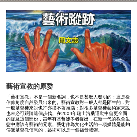
藝術宣教的原委
「藝術宣教」不是一個新名詞，也不是甚麼人發明的；這是從
信仰角度自然發展出來的。藝術宣教對一般人都是陌生的，對
一般基督徒來說也許亦摸不著頭腦；對很多基督徒藝術家來說
也未必可跟隨這個步伐。在2004年瑞士洛桑運動中曾更全面
的提及這個部份，當年有基督徒學者提出，在新一代的教會生
態中應該有藝術的元素。藝術作為文化生活的一項媒體是能夠
傳遞基督教信息的，藝術可以是一個福音載體。