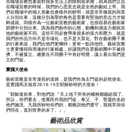
在職場宣教也要面對很多生活上的限制或承擔，因為我們立志
在職場宣教的時候，我們的心思意念就是全然的獻給上帝。我
們在職場中的個人形象也會格外的鮮明；就是非常徹底的與眾
人分別出來，這種分別為聖的角色是需要有堅強的意志力才能
夠成就。同樣作為一位藝術宣教的藝術家，也很容易在藝術家
群體中分別出來。因為我們創作的心態，動機和感染力都與其
他的藝術家不同。這些不同必會帶來很多的張力和壓力，就是
我們的作品方向不是市場化，也不是大眾化。對在藝術圈子裏
的行家來說，我們比他們更獨特；更有一點排他性。藝術宣教
士更要懂得與周邊的行家相處，好讓我們在眾藝術圈中不被排
擠，不被孤立。總要在不同圈子中有好明聲，讓人看出我們是
主的門徒。
實踐大使命
藝術宣教是非常漫長的道路，是我們作為主門徒的必然使命。
是實踐馬太福音28:18-19主耶穌吩咐的大使命！
「耶穌進前來，對他們說:『天上地下所有的權柄都賜給我了。
所以，你們要去，使萬民作我的門徒，奉父、子、聖靈的名給
他們施洗。凡我所吩咐你們的，都教訓他們遵守，我就常與你
們同在，直到世界的末了。』」
藝術品欣賞