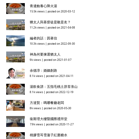
青邊鮑養心降火湯
15.5k views
|
posted on 2020-03-12
猶太人與基督徒是敵是友？
11.2k views
|
posted on 2021-04-08
編者的話：因著信
10.3k views
|
posted on 2022-09-30
神為何要揀選猶太人
9k views
|
posted on 2021-01-07
余德淳：婚姻創路
8.1k views
|
posted on 2021-04-11
湯飲食譜：五指毛桃土茯苓淮山
8.1k views
|
posted on 2022-12-19
方達賢：嗎哪餐廳老闆
8k views
|
posted on 2020-05-30
衞斯理大樓暨國際禮拜堂
7.9k views
|
posted on 2020-11-27
桃膠雪耳雪蓮子紅棗糖水