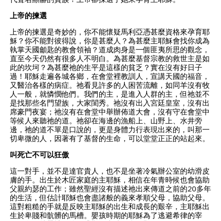
上帝的揀選
上帝的揀選是奇妙的，你不能懷疑馬利亞憑甚麼資格來孕育耶
穌？你不能對彼得說，你是甚麼人？為甚麼主耶穌會找你成為
執掌天國龥匙的教會領袖？道成肉身是一個匪夷所思的觀念，
直至今天仍然有很多人不明白。為甚麼基督宗教的救世主是如
此的坎坷？為甚麼祂的生平是這樣的貧乏？實在沒有好日子
過！耶穌走遍各城各鄉，在會堂裡教訓人，宣講天國的福音，
又醫治各樣的病症。祂看見許多的人困苦流離，如同羊沒有牧
人一般，就憐憫他們。我們的主，是進入人群的主，但祂並不
是找那些名門望族，大家閨秀。祂沒有出入宮廷皇室，沒有出
席豪門夜宴；祂沒有在會堂中舉辦佈道大會，沒有守在會堂中
等候人來聽祂的道。祂卻在海邊的漁船上、山野上、水井旁
邊，祂的道不單是口說的，更是身體力行表現出來的，叫那一
切卑微的人，因著有了基督的生命，可以堂堂正正的站起來。
叫死亡不可以狂傲
這一對手，並不是達官貴人，也不是坐著冷氣辦公室的幼滑皮
膚的手。出生於木匠家庭的主耶穌，相信在年青時候也會協助
父親約瑟的工作；雖然聖經沒有描述祂出來傳道之前的20多年
的生活，但估計耶穌也會盡諸般的義來孝順父母，協助父母。
這對粗糙的手就是反映主耶穌的出生和成長的艱辛，主耶穌出
生於卑賤和骯髒的馬槽。嬰孩時期的耶穌為了逃避希律的宰