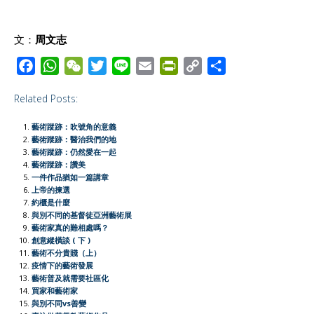
文：
周文志
F
W
W
T
L
E
P
C
S
a
h
e
w
i
m
r
o
h
Related Posts:
c
a
C
i
n
a
i
p
a
e
t
h
t
e
i
n
y
r
藝術蹤跡：吹號角的意義
b
s
a
t
l
t
L
e
藝術蹤跡：醫治我們的地
藝術蹤跡：仍然愛在一起
o
A
t
e
F
i
藝術蹤跡：讚美
o
p
r
r
n
一件作品猶如一篇講章
上帝的揀選
k
p
i
k
約櫃是什麼
e
與別不同的基督徒亞洲藝術展
藝術家真的難相處嗎？
n
創意縱橫談 ( 下 )
d
藝術不分貴賤（上）
l
疫情下的藝術發展
藝術普及就需要社區化
y
買家和藝術家
與別不同vs善變