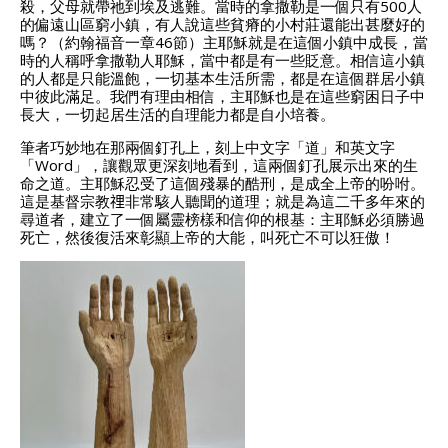
殺，父母就帶祂到埃及逃難。當時的拿撒勒是一個只有500人
的偏遠山區窮小鎮，有人說這些貧瘠的小村莊還能出甚麼好的
嗎？（約翰福音一章46節）主耶穌就是在這個小鎮中成長，當
時的人稱呼拿撒勒人耶穌，當中都是有一些貶意。相信這小鎮
的人都是只能溫飽，一切基本生活所需，都是在這個群居小鎮
中彼此滿足。我們有理由相信，主耶穌也是在這些窮困日子中
長大，一切起居生活的自理能力都是自小培養。
筆者巧妙地在那兩個釘孔上，刻上中文字「道」和英文字
「Word」，讓觀眾更深刻地看到，這兩個釘孔展示出來的生
命之道。主耶穌忍受了這個殘暴的酷刑，是成全上帝的吩咐。
這是基督宗教𥚃非常駭人聽聞的道理；就是為這二千多年來的
尋道者，建立了一個屬靈榜樣和信仰的根基：主耶穌必須勝過
死亡，然後復活來彰顯上帝的大能，叫死亡不可以狂傲！