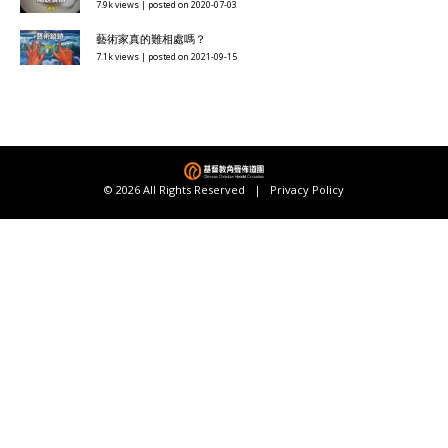
7.9k views
|
posted on 2020-07-03
藝術家真的難相處嗎？
7.1k views
|
posted on 2021-09-15
© 2026 All Rights Reserved |
Privacy Policy