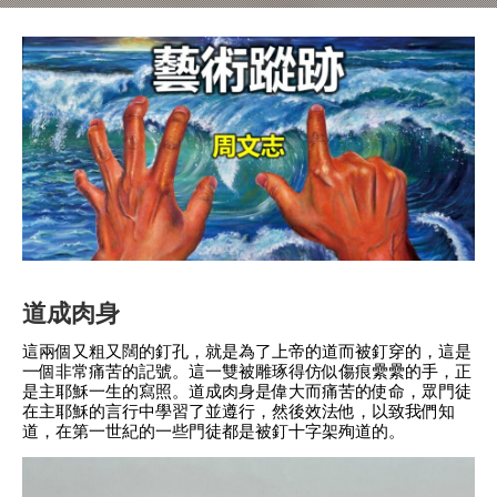
道成肉身
這兩個又粗又闊的釘孔，就是為了上帝的道而被釘穿的，這是
一個非常痛苦的記號。這一雙被雕琢得仿似傷痕纍纍的手，正
是主耶穌一生的寫照。道成肉身是偉大而痛苦的使命，眾門徒
在主耶穌的言行中學習了並遵行，然後效法他，以致我們知
道，在第一世紀的一些門徒都是被釘十字架殉道的。