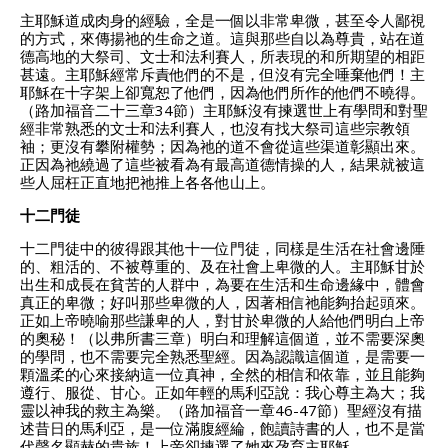
主耶穌道成肉身的經驗，全是一個以非常卑微，甚至令人鄙視
的方式，來傳揚祂的生命之道。這與那些自以為尊貴，站在道
德高地的大祭司、文士和法利賽人，所表現的和所期望的相距
甚遠。主耶穌經常斥責他們的不是，但沒有完全唾棄他們！主
耶穌在十字架上卻寬恕了他們，因為他們所作的他們不曉得。
（路加福音二十三章34節）主耶穌沒有揀選世上有學問和對聖
經非常熟悉的文士和法利賽人，也沒有找大祭司這些宗教領
袖；更沒有攀附權勢；因為祂的道不會從這些渠道彰顯出來。
正因為祂繞過了這些被看為有最高道德情操的人，結果就被這
些人屈枉正直地把祂推上各各他山上。
十二門徒
十二門徒中的彼得跟其他十一位門徒，同樣是生活在社會邊陲
的、粗活的、不被尊重的、及在社會上卑微的人。主耶穌甘於
出生和成長在貧苦的人群中，為要在生活和生命邊緣中，體會
真正的卑微；好叫那些卑微的人，因著相信祂能夠抬起頭來。
正如上帝曉喻那些謙卑的人，對甘於卑微的人給他們明白上帝
的奧秘！（以弗所書三章）明白和理解這個道，並不需要深奧
的學問，也不需要完全熟悉聖經。因為認識這個道，是需要一
顆溫柔的心來接納這一位真神，全然的相信和依靠，並且能夠
遵行、服從、甘心。正如年輕的馬利亞說：我心尊主為大；我
靈以神我的救主為樂。（路加福音一章46-47節）聖經沒有描
述昔日的馬利亞，是一位滿腹經綸，飽讀詩書的人，也不是當
代聲名顯赫的貴族！上帝卻揀選了她來孕育主耶穌。