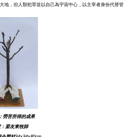
大地，但人類犯罪並以自己為宇宙中心，以主宰者身份代替管
：勞苦所得的成果
家：梁友東牧師
塑材34×34×80cm