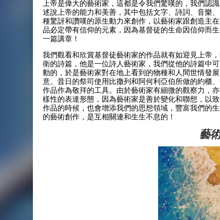
上帝是偉大的藝術家，這都是令我們驚嘆的，我們認識
述說上帝的能力和美善，其中包括文字、詩詞、音樂、
種驚訝和讚嘆的原生動力來創作，以藝術家跟創造主在
品必定帶有信仰的元素，因為基督徒的生命因信仰而生
一篇講章！
我們觀看和欣賞基督徒藝術家的作品就有如迎見上帝，
衛的詩篇，他是一位詩人藝術家，我們從他的詩篇中可
動的，於是藝術家對在地上看到的物種和人間世情發展
意。昔日的祭司使用比撒列和阿何利亞伯所做的約櫃、
作品作為敬拜的工具。由於藝術家有細微的觀察力，亦
樣性的表達形態，因為藝術家是善於變化和聯想，以致
作品的時候，也會增添我們的思想領域，豐富我們的生
的藝術創作，是互相關連和生生不息的！
藝