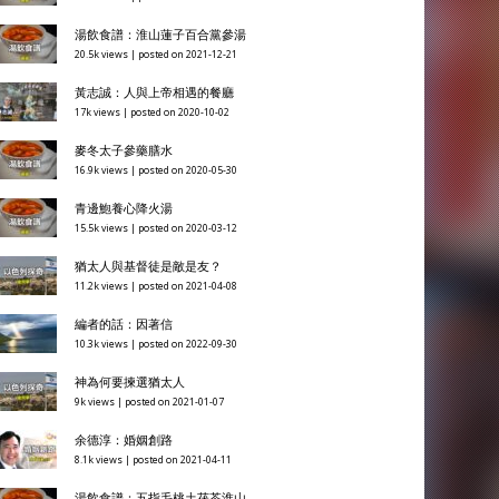
最新統計
余德淳：邁向婚姻迎新春
39.6k views
|
posted on 2020-01-02
湯飲食譜：雪梨乾南北杏無花果水
29.7k views
|
posted on 2023-02-15
湯飲食譜：淮山蓮子百合黨參湯
20.5k views
|
posted on 2021-12-21
黃志誠：人與上帝相遇的餐廳
17k views
|
posted on 2020-10-02
麥冬太子參藥膳水
16.9k views
|
posted on 2020-05-30
青邊鮑養心降火湯