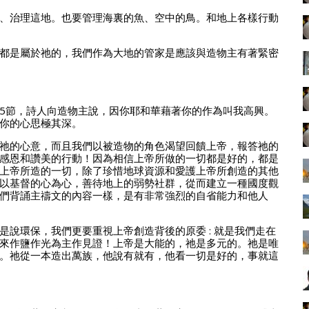
、治理這地。也要管理海裏的魚、空中的鳥。和地上各樣行動
都是屬於祂的，我們作為大地的管家是應該與造物主有著緊密
-5節，詩人向造物主說，因你耶和華藉著你的作為叫我高興。
你的心思極其深。
祂的心意，而且我們以被造物的角色渴望回饋上帝，報答祂的
感恩和讚美的行動！因為相信上帝所做的一切都是好的，都是
上帝所造的一切，除了珍惜地球資源和愛護上帝所創造的其他
以基督的心為心，善待地上的弱勢社群，從而建立一種國度觀
們背誦主禱文的內容一樣，是有非常強烈的自省能力和他人
說環保，我們更要重視上帝創造背後的原委 : 就是我們走在
來作鹽作光為主作見證！上帝是大能的，祂是多元的。祂是唯
。祂從一本造出萬族，他說有就有，他看一切是好的，事就這