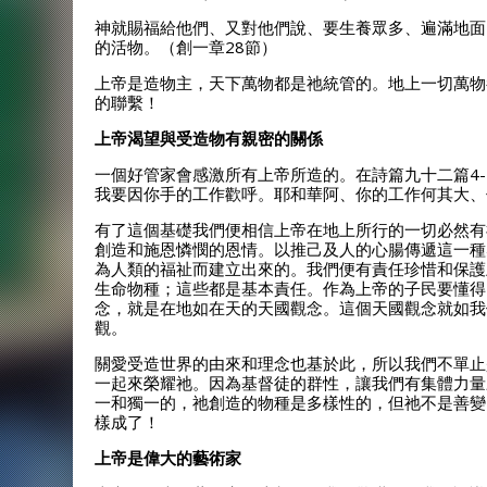
神就賜福給他們、又對他們說、要生養眾多、遍滿地面
的活物。（創一章28節）
上帝是造物主，天下萬物都是祂統管的。地上一切萬物
的聯繫！
上帝渴望與受造物有親密的關係
一個好管家會感激所有上帝所造的。在詩篇九十二篇4
我要因你手的工作歡呼。耶和華阿、你的工作何其大、
有了這個基礎我們便相信上帝在地上所行的一切必然有
創造和施恩憐憫的恩情。以推己及人的心腸傳遞這一種
為人類的福祉而建立出來的。我們便有責任珍惜和保護
生命物種；這些都是基本責任。作為上帝的子民要懂得
念，就是在地如在天的天國觀念。這個天國觀念就如我
觀。
關愛受造世界的由來和理念也基於此，所以我們不單止是
一起來榮耀祂。因為基督徒的群性，讓我們有集體力量
一和獨一的，祂創造的物種是多樣性的，但祂不是善變
樣成了！
上帝是偉大的藝術家