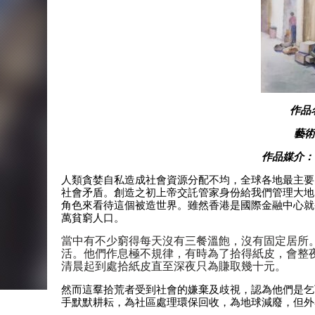
作品
藝術
作品媒介： 水
人類貪婪自私造成社會資源分配不均，全球各地最主要
社會矛盾。創造之初上帝交託管家身份給我們管理大地
角色來看待這個被造世界。雖然香港是國際金融中心就香
萬貧窮人口。
當中有不少窮得每天沒有三餐溫飽，沒有固定居所
活。他們作息極不規律，有時為了拾得紙皮，會整
清晨起到處拾紙皮直至深夜只為賺取幾十元。
然而這羣拾荒者受到社會的嫌棄及歧視，認為他們是乞
手默默耕耘，為社區處理環保回收，為地球減廢，但外