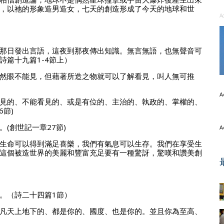
，以祂的形象造男造女，七天的創造形成了今天的地球和世
A
那日發出言語，這夜到那夜傳出知識。無言無語，也無聲音可
篇十九篇1-4節上）
然眼不能見，但藉著所造之物就可以了解看見，叫人無可推
A
見的、不能看見的、或是有位的、主治的、執政的、掌權的、
節)
(創世記一章27節)
生命可以得到滿足喜樂，我們有氣息可以生存。我們在享受生
這個被造世界的美麗和豐富充足要有一種驚訝，驚嘆和讚美創
A
。（詩二十四篇1節）
凡天上地下的、都是你的、國度、也是你的。並且你為至高、