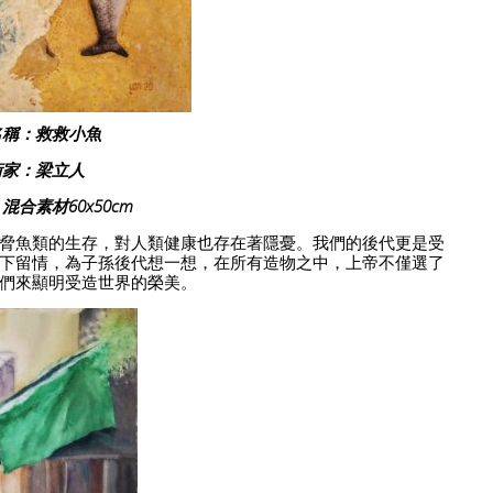
名稱：救救小魚
術家：梁立人
合素材60x50cm
脅魚類的生存，對人類健康也存在著隱憂。我們的後代更是受
下留情，為子孫後代想一想，在所有造物之中，上帝不僅選了
們來顯明受造世界的榮美。