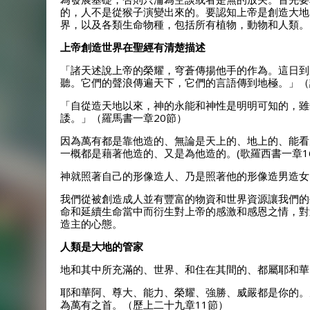
的，人不是從猴子演變出來的。要認知上帝是創造大地
界，以及各類生命物種，包括所有植物，動物和人類。
上帝創造世界在聖經有清楚描述
「諸天述說上帝的榮耀，穹蒼傳揚他手的作為。這日到
聽。它們的聲浪傳遍天下，它們的言語傳到地極。」（詩
「自從造天地以來，神的永能和神性是明明可知的，雖
諉。」（羅馬書一章20節）
因為萬有都是靠他造的、無論是天上的、地上的、能看
一概都是藉著他造的、又是為他造的。(歌羅西書一章16
神就照著自己的形像造人、乃是照著他的形像造男造女。
我們從被創造成人並有豐富的物資和世界資源讓我們的
命和延續生命當中而衍生對上帝的感激和感恩之情，對
造主的心態。
人類是大地的管家
地和其中所充滿的、世界、和住在其間的、都屬耶和華
耶和華阿、尊大、能力、榮耀、強勝、威嚴都是你的。
為萬有之首。（歷上二十九章11節）