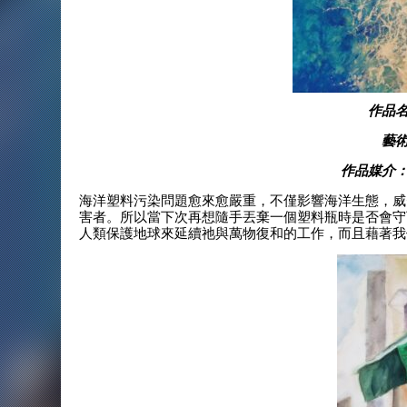
作品
藝
作品媒介：混
海洋塑料污染問題愈來愈嚴重，不僅影響海洋生態，威
害者。所以當下次再想隨手丟棄一個塑料瓶時是否會守
人類保護地球來延續祂與萬物復和的工作，而且藉著我