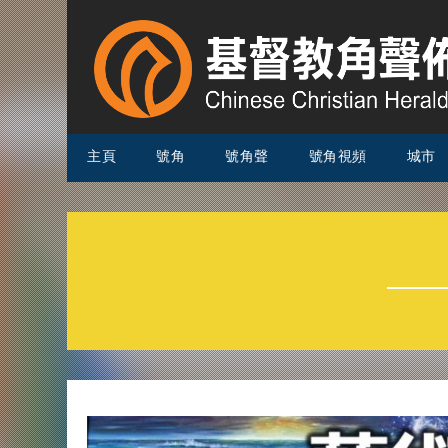
主頁
號角
號角聲
號角視頻
城市