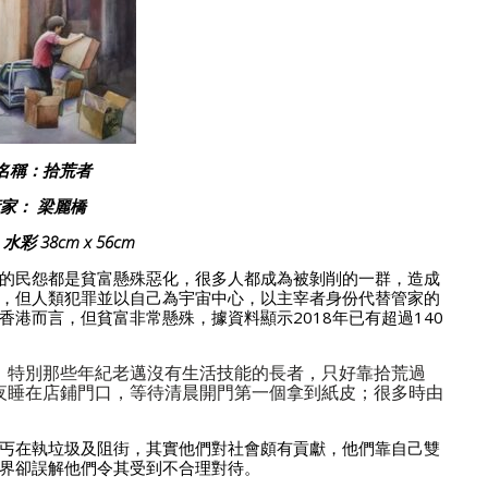
名稱：拾荒者
家： 梁麗橋
彩 38cm x 56cm
的民怨都是貧富懸殊惡化，很多人都成為被剝削的一群，造成
，但人類犯罪並以自己為宇宙中心，以主宰者身份代替管家的
港而言，但貧富非常懸殊，據資料顯示2018年已有超過140
。特別那些年紀老邁沒有生活技能的長者，只好靠拾荒過
夜睡在店鋪門口，等待清晨開門第一個拿到紙皮；很多時由
丐在執垃圾及阻街，其實他們對社會頗有貢獻，他們靠自己雙
界卻誤解他們令其受到不合理對待。