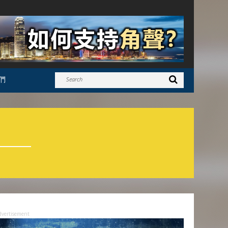
們
dvertisement