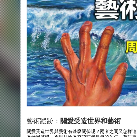
藝術蹤跡：
關愛受造世界和藝術
關愛受造世界與藝術有甚麼關係呢？兩者之間又怎樣連
為發展基礎，否則只淪為空談或者是無的放矢。首先要